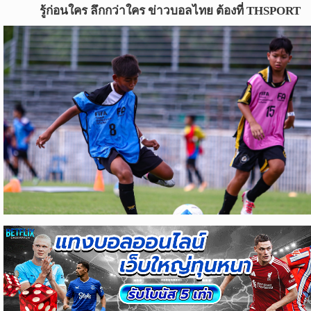
ข่าว
รู้ก่อนใคร ลึกกว่าใคร ข่าวบอลไทย ต้องที่ THSPORT
บอล
ไทย
ข่าว
ฟุตบอล
ต่าง
ประเทศ
ข่าว
NBA
ข่าว
NFL
คอ
ลัม
นิ
สต์