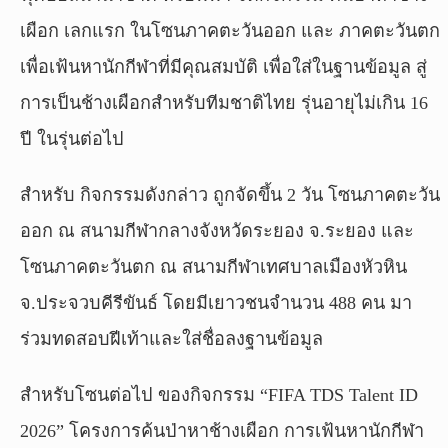
เผือก เลกแรก ในโซนภาคตะวันออก และ ภาคตะวันตก
เพื่อเฟ้นหานักกีฬาที่มีคุณสมบัติ เพื่อใส่ในฐานข้อมูล สู่
การเป็นช้างเผือกสำหรับทีมชาติไทย รุ่นอายุไม่เกิน 16
ปี ในรุ่นต่อไป
สำหรับ กิจกรรมดังกล่าว ถูกจัดขึ้น 2 วัน โซนภาคตะวัน
ออก ณ สนามกีฬากลางจังหวัดระยอง จ.ระยอง และ
โซนภาคตะวันตก ณ สนามกีฬาเทศบาลเมืองหัวหิน
จ.ประจวบคีรีขันธ์ โดยมีเยาวชนจำนวน 488 คน มา
ร่วมทดสอบฝีเท้าและใส่ชื่อลงฐานข้อมูล
สำหรับโซนต่อไป ของกิจกรรม “FIFA TDS Talent ID
2026” โครงการค้นป่าหาช้างเผือก การเฟ้นหานักกีฬา