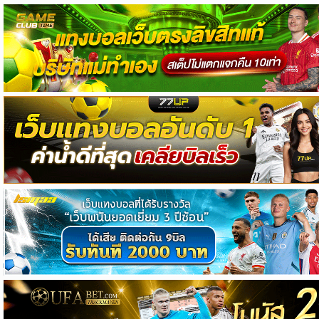
วิเคราะห์
บอล
วิเคราะห์
NFL
วิเคราะห์
NBA
ทีเด็ด
บอล
แกล
ล
อรี่
สาว
งาม