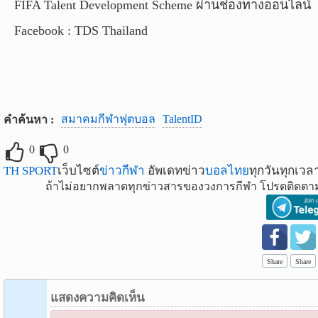
FIFA Talent Development Scheme ผ่านช่องทางออนไลน์
Facebook : TDS Thailand
สมาคมกีฬาฟุตบอล
TalentID
คำค้นหา :
0
0
TH SPORT
เว็บไซต์
ข่าวกีฬา
อัพเดทข่าว
บอลไทย
ทุกวันทุกเวล
ถ้าไม่อยากพลาดทุกข่าวสารของวงการกีฬา โปรดติดตาม
Share
Share
แสดงความคิดเห็น