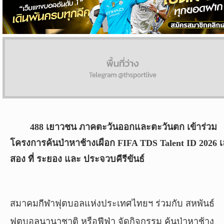
ผล
บอล
สด
Copyright
©
24
AUG
2017
488 เยาวชน ภาคตะวันออกและตะวันตก เข้าร่วม
-
2026
โครงการค้นป่าหาช้างเผือก FIFA TDS Talent ID 2026 
TH
สอง ที่ ระยอง และ ประจวบคีรีขันธ์
Sport
,
All
rights
reserved.
สมาคมกีฬาฟุตบอลแห่งประเทศไทยฯ ร่วมกับ สหพันธ์
ฟุตบอลนานาชาติ หรือฟีฟ่า จัดกิจกรรม ค้นป่าหาช้าง