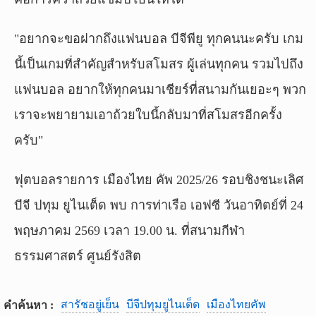
"อยากจะขอฝากถึงแฟนบอล บีจีพียู ทุกคนนะครับ เกม
นี้เป็นเกมที่สำคัญสำหรับสโมสร ผู้เล่นทุกคน รวมไปถึง
แฟนบอล อยากให้ทุกคนมาเชียร์ที่สนามกันเยอะๆ พวก
เราจะพยายามเอาถ้วยใบนี้กลับมาที่สโมสรอีกครั้ง
ครับ"
ฟุตบอลรายการ เมืองไทย คัพ 2025/26 รอบชิงชนะเลิศ
บีจี ปทุม ยูไนเต็ด พบ การท่าเรือ เอฟซี วันอาทิตย์ที่ 24
พฤษภาคม 2569 เวลา 19.00 น. ที่สนามกีฬา
ธรรมศาสตร์ ศูนย์รังสิต
สารัชอยู่เย็น
บีจีปทุมยูไนเต็ด
เมืองไทยคัพ
คำค้นหา :