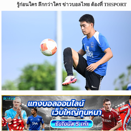
ข่าว
รู้ก่อนใคร ลึกกว่าใคร ข่าวบอลไทย ต้องที่ THSPORT
บอล
ไทย
ข่าว
ฟุตบอล
ต่าง
ประเทศ
ข่าว
NBA
ข่าว
NFL
คอ
ลัม
นิ
สต์