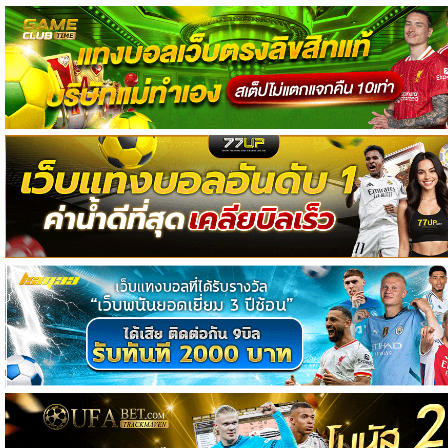
วิเคราะห์
บอล
วิเคราะห์
NFL
วิเคราะห์
NBA
ทีเด็ด
บอล
แกล
ล
อรี่
สาว
งาม