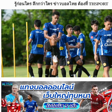
ข่าว
รู้ก่อนใคร ลึกกว่าใคร ข่าวบอลไทย ต้องที่ THSPORT
บอล
ไทย
ข่าว
ฟุตบอล
ต่าง
ประเทศ
ข่าว
NBA
ข่าว
NFL
คอ
ลัม
นิ
สต์