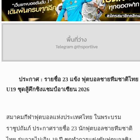
ผล
บอล
สด
Copyright
©
24
AUG
2017
ประกาศ : รายชื่อ 23 แข้ง ฟุตบอลชายทีมชาติไทย
-
2026
U19 ชุดสู้ศึกชิงแชมป์อาเซียน 2026
TH
Sport
,
All
rights
สมาคมกีฬาฟุตบอลแห่งประเทศไทย ในพระบรม
reserved.
ราชูปถัมภ์ ประกาศรายชื่อ 23 นักฟุตบอลชายทีมชาติ
ไทย รุ่นอายุไม่เกิน 19 ปี ชุดทำการแข่งขันฟุตบอลชิง