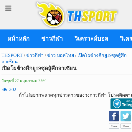
เข้า
สู่
ระบบ
หน้าหลัก
ข่าวกีฬา
วิเคราะห์บอล
วิเค
THSPORT
/
ข่าวกีฬา
/
ข่าว บอลไทย
/
เปิดโผช้างศึกยู19ชุดสู้ศึก
อาเซียน
เข้าสู่ระบบ
เปิดโผช้างศึกยู19ชุดสู้ศึกอาเซียน
เข้าสู่ระบบด้วย facebook
วันพุธที่ 27 พฤษภาคม 2569
สมัคร
202
ถ้าไม่อยากพลาดทุกข่าวสารของวงการกีฬา โปรดติดตาม
สมาชิก
ข่าว
กีฬา
Share
Share