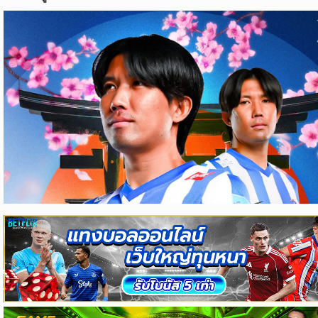
ข่าว
บอล
ไทย
ข่าว
ฟุตบอล
ต่าง
ประเทศ
ข่าว
NBA
ข่าว
NFL
คอ
ลัม
นิ
สต์