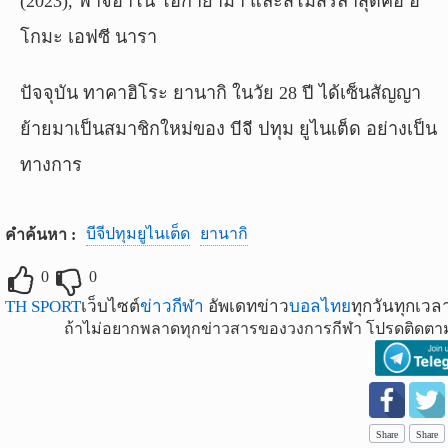
(2023), ฟาจีอาโน่ โอกายาม่า และสโมสรล่าสุดคือ อิ
โกมะ เอฟซี นารา
ปัจจุบัน ทาคาฮิโระ ยานากิ ในวัย 28 ปี ได้เซ็นสัญญา
ย้ายมาเป็นสมาชิกใหม่ของ บีจี ปทุม ยูไนเต็ด อย่างเป็น
ทางการ
บีจีปทุมยูไนเต็ด
ยานากิ
คำค้นหา :
0
0
TH SPORT
เว็บไซต์
ข่าวกีฬา
อัพเดทข่าว
บอลไทย
ทุกวันทุกเวล
ถ้าไม่อยากพลาดทุกข่าวสารของวงการกีฬา โปรดติดตาม
Share
Share