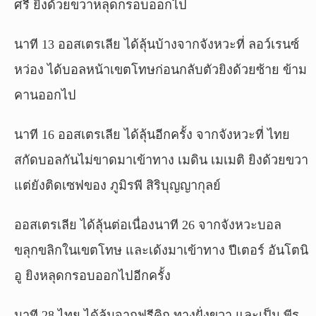
ศรี ยิงด้วยขวาหลุดกรอบออกไป
นาที 13 ออสเตรเลีย ได้ลุ้นบ้างจากจังหวะที่ ลอว์เรนซ์
หว่อง ได้บอลหน้าเขตโทษก่อนกลับตัวยิงด้วยซ้าย ข้าม
คานออกไป
นาที 16 ออสเตรเลีย ได้ลุ้นอีกครั้ง จากจังหวะที่ ไทย
สกัดบอลกันไม่ขาดมาเข้าทาง เมดิน เมเมติ ยิงด้วยขวา
แต่ยังติดเซฟของ ภูมิรพี สิริบุญญากุลย์
ออสเตรเลีย ได้ลุ้นต่อเนื่องนาที 26 จากจังหวะบอล
ขลุกขลิกในเขตโทษ และเด้งมาเข้าทาง ปีเตอร์ อันโตนิ
อู ยิงหลุดกรอบออกไปอีกครั้ง
นาที 28 ไทย ได้ลุ้นจากฟรีคิก ทางฝั่งขวา และเป็น พีร