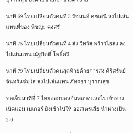
นาที 69 ไทยเปลี่ยนตัวคนที่ 3 รัชนนท์ คชเสนี ลงไปเล่น
แทนที่ของ พิชญะ คงศรี
นาที 75 ไทยเปลี่ยนตัวคนที่ 4 ส่ง วิทวัส พร้าวไธสง ลง
ไปเล่นแทน ณัฐกิตติ์ โพธิ์ศรี
นาที 79 ไทยเปลี่ยนตัวคนสุดท้ายด้วยการส่ง ศิริศรันย์
จันทร์แจ่มใส ลงไปเล่นแทน ภัทรธร บุราณสุข
ทดเจ็บนาทีที่ 7 ไทยออกบอลกันพลาดและไปเข้าทาง
เบ็คแฮม เบเกอร์ ยิงเข้าไปให้ ออสเตรเลีย นำห่างเป็น
2-0