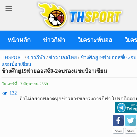
เข้า
สู่
ระบบ
หน้าหลัก
ข่าวกีฬา
วิเคราะห์บอล
วิเค
THSPORT
/
ข่าวกีฬา
/
ข่าว บอลไทย
/
ช้างศึกยู19พ่ายออสซี่0-2จ
แชมป์อาเซียน
เข้าสู่ระบบ
ช้างศึกยู19พ่ายออสซี่0-2จบรองแชมป์อาเซียน
เข้าสู่ระบบด้วย facebook
วันเสาร์ที่ 13 มิถุนายน 2569
สมัคร
132
ถ้าไม่อยากพลาดทุกข่าวสารของวงการกีฬา โปรดติดตาม
สมาชิก
ข่าว
กีฬา
Share
Share