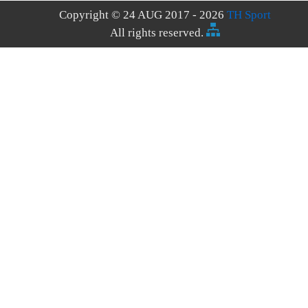
Copyright © 24 AUG 2017 - 2026
TH Sport
All rights reserved.