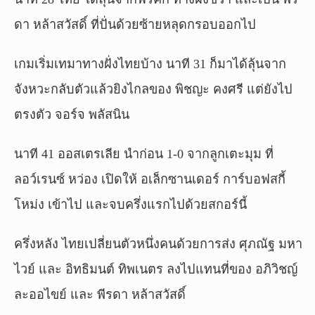
ดา หล้าสวัสดิ์ ที่ปั่นด้วยซ้ายหลุดกรอบออกไป
เกมเริ่มเทมาทางฝั่งไทยบ้าง นาที 31 ก็มาได้ลุ้นจาก
จังหวะกลับตัวแล้วยิงไกลของ พิชญะ คงศรี แต่ยังไป
ตรงตัว จอร์จ พลัสนิน
นาที 41 ออสเตรเลีย นำก่อน 1-0 จากลูกเตะมุม ที่
ลอว์เรนซ์ หว่อง เปิดให้ อเล็กซานเดอร์ การ์บอฟสกี้
โหม่ง เข้าไป และจบครึ่งแรกไปด้วยสกอร์นี้
ครึ่งหลัง ไทยเปลี่ยนตัวหนึ่งคนด้วยการส่ง ศุภณัฐ มหา
ไวย์ และ อิทธิมนต์ ทิพเนตร ลงไปแทนที่ของ อภิวิชญ์
ละออไขย์ และ พีรดา หล้าสวัสดิ์