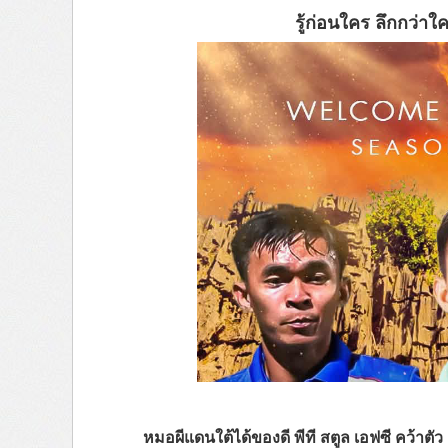
รู้ก่อนใคร ลึกกว่า
หมอผีแดนใต้ได้ของดี พีที สตูล เอฟซี คว้าตัว