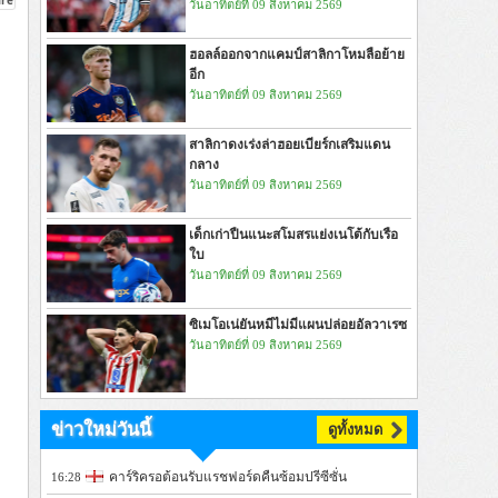
วันอาทิตย์ที่ 09 สิงหาคม 2569
ฮอลล์ออกจากแคมป์สาลิกาโหมลือย้าย
อีก
วันอาทิตย์ที่ 09 สิงหาคม 2569
สาลิกาดงเร่งล่าฮอยเบียร์กเสริมแดน
กลาง
วันอาทิตย์ที่ 09 สิงหาคม 2569
เด็กเก่าปืนแนะสโมสรแย่งเนโต้กับเรือ
ใบ
วันอาทิตย์ที่ 09 สิงหาคม 2569
ซิเมโอเน่ยันหมีไม่มีแผนปล่อยอัลวาเรซ
วันอาทิตย์ที่ 09 สิงหาคม 2569
ข่าวใหม่วันนี้
ดูทั้งหมด
คาร์ริครอต้อนรับแรชฟอร์ดคืนซ้อมปรีซีซั่น
16:28