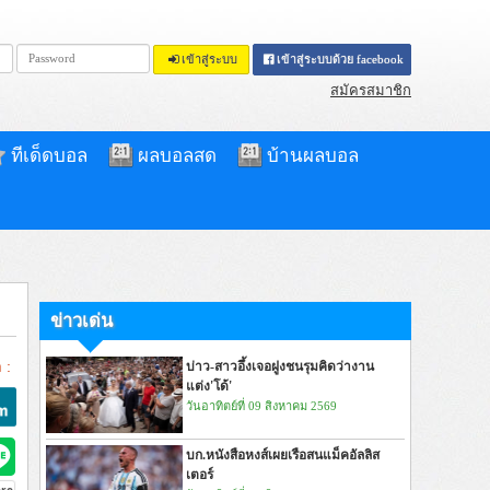
เข้าสู่ระบบ
เข้าสู่ระบบด้วย facebook
สมัครสมาชิก
ทีเด็ดบอล
ผลบอลสด
บ้านผลบอล
ข่าวเด่น
 :
บ่าว-สาวอึ้งเจอฝูงชนรุมคิดว่างาน
แต่ง'โด้'
วันอาทิตย์ที่ 09 สิงหาคม 2569
บก.หนังสือหงส์เผยเรือสนแม็คอัลลิส
เตอร์