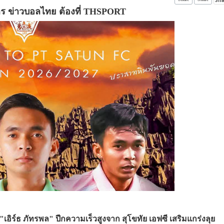
ใคร ข่าวบอลไทย ต้องที่ THSPORT
 "เอิร์ธ ภัทรพล" ปีกความเร็วสูงจาก สุโขทัย เอฟซี เสริมแกร่งลุย