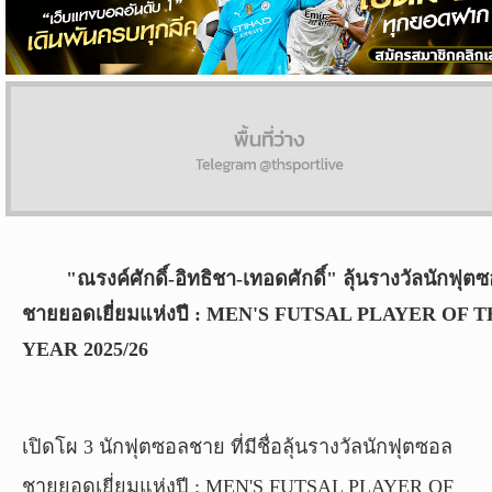
ผล
บอล
สด
Copyright
©
24
AUG
2017
"ณรงค์ศักดิ์-อิทธิชา-เทอดศักดิ์" ลุ้นรางวัลนักฟุต
-
2026
ชายยอดเยี่ยมแห่งปี : MEN'S FUTSAL PLAYER OF 
TH
YEAR 2025/26
Sport
,
All
rights
reserved.
เปิดโผ 3 นักฟุตซอลชาย ที่มีชื่อลุ้นรางวัลนักฟุตซอล
ชายยอดเยี่ยมแห่งปี : MEN'S FUTSAL PLAYER OF