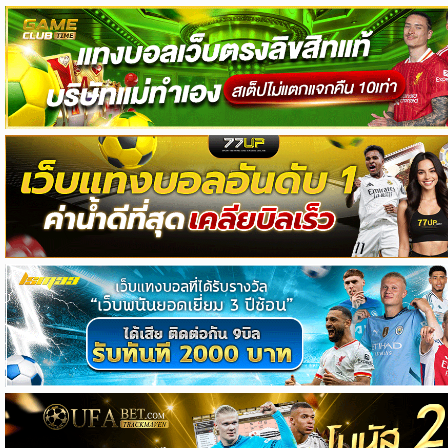
วิเคราะห์
บอล
วิเคราะห์
NFL
วิเคราะห์
NBA
ทีเด็ด
บอล
แกล
ล
อรี่
สาว
งาม