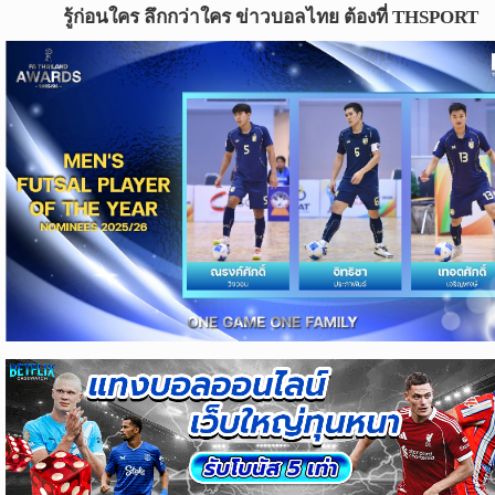
ข่าว
รู้ก่อนใคร ลึกกว่าใคร ข่าวบอลไทย ต้องที่ THSPORT
บอล
ไทย
ข่าว
ฟุตบอล
ต่าง
ประเทศ
ข่าว
NBA
ข่าว
NFL
คอ
ลัม
นิ
สต์