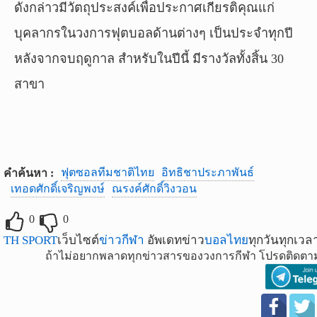
ดังกล่าวมีวัตถุประสงค์เพื่อประกาศเกียรติคุณแก่
บุคลากรในวงการฟุตบอลด้านต่างๆ เป็นประจำทุกปี
หลังจากจบฤดูกาล สำหรับในปีนี้ มีรางวัลทั้งสิ้น 30
สาขา
ฟุตซอลทีมชาติไทย
อิทธิชาประภาพันธ์
คำค้นหา :
เทอดศักดิ์เจริญพงษ์
ณรงค์ศักดิ์วิงวอน
0
0
TH SPORT
เว็บไซต์
ข่าวกีฬา
อัพเดทข่าว
บอลไทย
ทุกวันทุกเวล
ถ้าไม่อยากพลาดทุกข่าวสารของวงการกีฬา โปรดติดตาม