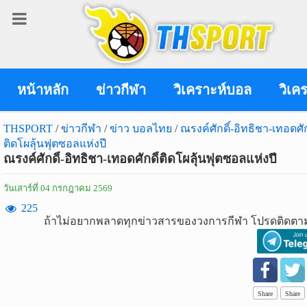
เข้า
สู่
ระบบ
หน้าหลัก
ข่าวกีฬา
วิเคราะห์บอล
วิเค
THSPORT
/
ข่าวกีฬา
/
ข่าว บอลไทย
/
ณรงค์ศักดิ์-อิทธิชา-เทอดศัก
ติดโผลุ้นฟุตซอลแห่งปี
เข้าสู่ระบบ
ณรงค์ศักดิ์-อิทธิชา-เทอดศักดิ์ติดโผลุ้นฟุตซอลแห่งปี
เข้าสู่ระบบด้วย facebook
วันเสาร์ที่ 04 กรกฎาคม 2569
สมัคร
225
ถ้าไม่อยากพลาดทุกข่าวสารของวงการกีฬา โปรดติดตาม
สมาชิก
ข่าว
กีฬา
Share
Share