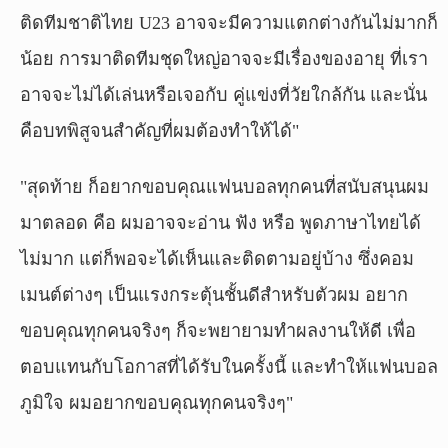
ติดทีมชาติไทย U23 อาจจะมีความแตกต่างกันไม่มากก็
น้อย การมาติดทีมชุดใหญ่อาจจะมีเรื่องของอายุ ที่เรา
อาจจะไม่ได้เล่นหรือเจอกับ คู่แข่งที่วัยใกล้กัน และนั่น
คือบทพิสูจนสำคัญที่ผมต้องทำให้ได้"
"สุดท้าย ก็อยากขอบคุณแฟนบอลทุกคนที่สนับสนุนผม
มาตลอด คือ ผมอาจจะอ่าน ฟัง หรือ พูดภาษาไทยได้
ไม่มาก แต่ก็พอจะได้เห็นและติดตามอยู่บ้าง ซึ่งคอม
เมนต์ต่างๆ เป็นแรงกระตุ้นชั้นดีสำหรับตัวผม อยาก
ขอบคุณทุกคนจริงๆ ก็จะพยายามทำผลงานให้ดี เพื่อ
ตอบแทนกับโอกาสที่ได้รับในครั้งนี้ และทำให้แฟนบอล
ภูมิใจ ผมอยากขอบคุณทุกคนจริงๆ"