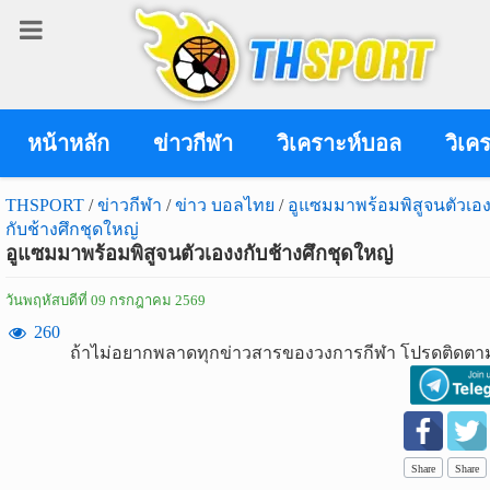
เข้า
สู่
ระบบ
หน้าหลัก
ข่าวกีฬา
วิเคราะห์บอล
วิเค
THSPORT
/
ข่าวกีฬา
/
ข่าว บอลไทย
/
อูแซมมาพร้อมพิสูจนตัวเอ
กับช้างศึกชุดใหญ่
เข้าสู่ระบบ
อูแซมมาพร้อมพิสูจนตัวเองงกับช้างศึกชุดใหญ่
เข้าสู่ระบบด้วย facebook
วันพฤหัสบดีที่ 09 กรกฎาคม 2569
สมัคร
260
ถ้าไม่อยากพลาดทุกข่าวสารของวงการกีฬา โปรดติดตาม
สมาชิก
ข่าว
กีฬา
Share
Share