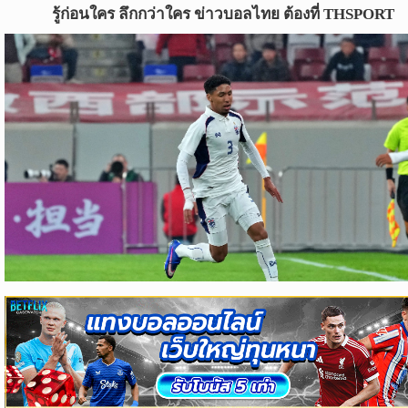
ข่าว
รู้ก่อนใคร ลึกกว่าใคร ข่าวบอลไทย ต้องที่ THSPORT
บอล
ไทย
ข่าว
ฟุตบอล
ต่าง
ประเทศ
ข่าว
NBA
ข่าว
NFL
คอ
ลัม
นิ
สต์