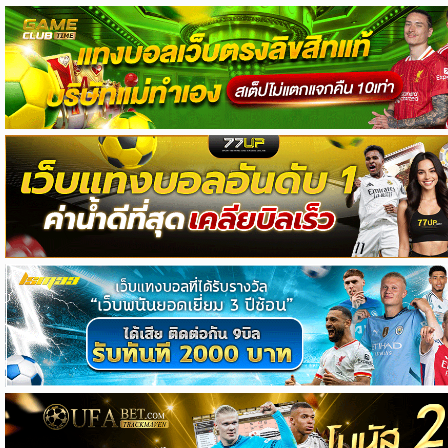
วิเคราะห์
บอล
วิเคราะห์
NFL
วิเคราะห์
NBA
ทีเด็ด
บอล
แกล
ล
อรี่
สาว
งาม