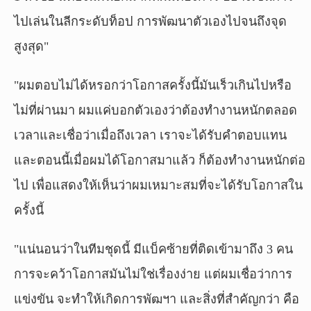
ไปเล่นในลีกระดับท็อป การพัฒนาตัวเองไปจนถึงจุด
สูงสุด"
"ผมตอบไม่ได้หรอกว่าโอกาสครั้งนี้มันเร็วเกินไปหรือ
ไม่ที่ผ่านมา ผมแค่บอกตัวเองว่าต้องทำงานหนักตลอด
เวลาและเชื่อว่าเมื่อถึงเวลา เราจะได้รับคำตอบแทน
และตอนนี้เมื่อผมได้โอกาสมาแล้ว ก็ต้องทำงานหนักต่อ
ไป เพื่อแสดงให้เห็นว่าผมเหมาะสมที่จะได้รับโอกาสใน
ครั้งนี้
"แน่นอนว่าในทีมชุดนี้ มีแบ็คซ้ายที่ติดเข้ามาถึง 3 คน
การจะคว้าโอกาสมันไม่ใช่เรื่องง่าย แต่ผมเชื่อว่าการ
แข่งขัน จะทำให้เกิดการพัฒฯา และสิ่งที่สำคัญกว่า คือ