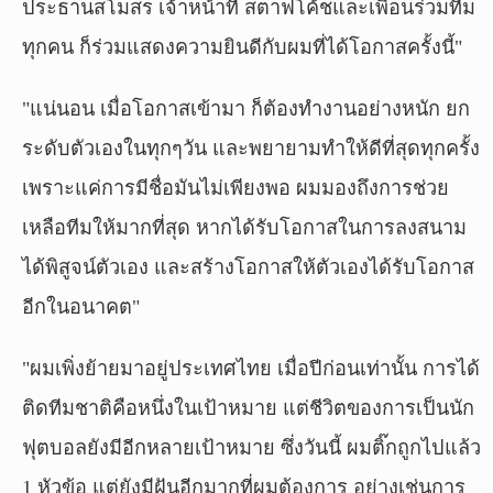
ประธานสโมสร เจ้าหน้าที่ สตาฟโค้ชและเพื่อนร่วมทีม
ทุกคน ก็ร่วมแสดงความยินดีกับผมที่ได้โอกาสครั้งนี้"
"แน่นอน เมื่อโอกาสเข้ามา ก็ต้องทำงานอย่างหนัก ยก
ระดับตัวเองในทุกๆวัน และพยายามทำให้ดีที่สุดทุกครั้ง
เพราะแค่การมีชื่อมันไม่เพียงพอ ผมมองถึงการช่วย
เหลือทีมให้มากที่สุด หากได้รับโอกาสในการลงสนาม
ได้พิสูจน์ตัวเอง และสร้างโอกาสให้ตัวเองได้รับโอกาส
อีกในอนาคต"
"ผมเพิ่งย้ายมาอยู่ประเทศไทย เมื่อปีก่อนเท่านั้น การได้
ติดทีมชาติคือหนึ่งในเป้าหมาย แต่ชีวิตของการเป็นนัก
ฟุตบอลยังมีอีกหลายเป้าหมาย ซึ่งวันนี้ ผมติ๊กถูกไปแล้ว
1 หัวข้อ แต่ยังมีฝันอีกมากที่ผมต้องการ อย่างเช่นการ