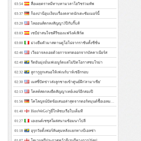
สื่อเผยตราหมีทาบทามวลาโฮวิชร่วมทัพ
03:54
ก็องปานีอุบเงียบเรื่องตลาดนักเตะซัมเมอร์นี้
03:37
ไลออนส์ตกลงสัญญา3ปีกับกิ๊บส์
03:20
เซบีย่าสนใจชคีรีของแฟร้งค์เฟิร์ต
03:03
ม่วงยืมตัวมาสตานตูโอโน่จากราชันทั้งซีซั่น
03:00
เวียอาจลงเอยด้วยการเทรดออกจากบัคคาเนียร์ส
02:46
รีดยันมุ่งมั่นเฟเยนูร์ดแต่ไม่ปิดโอกาสซบโรม่า
02:40
ลูกากูถูกเสนอให้เฟเนร์บาห์เช่อีกรอบ
02:32
เมสซี่ปัดข่าวส่งลูกชายเข้าศูนย์ฝึก'ลามาเซีย'
02:30
โคลท์สตกลงยืดสัญญาเทย์เลอร์อีกสองปี
02:13
โคโลญจน์ปัดข้อเสนอล่าสุดจากดอร์ทมุนด์ซื้อเอลมาลา
01:56
HereWeGo!รูยี่ใกล้ซบเรือใบเต็มที
01:40
เอเยนต์เชซุสโผล่สนามซ้อมนาโปลี
01:27
อุรุกวัยตั้งฟอร์ลันคุมหลังแยกทางบีเอลซ่า
01:18
โคเวนทรีประกาศคว้ายีเรนกีทางการ26ลป.
01:07