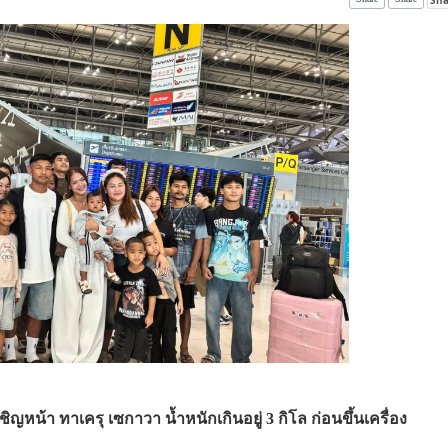
เผชิญหน้า ทาเครุ เซกาวา น้ำหนักเกินอยู่ 3 กิโล ก่อนขึ้นเครื่อง