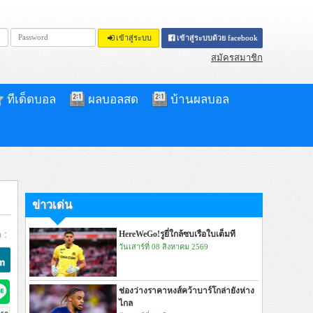
เข้าสู่ระบบ
เข้าสู่ระบบด้วย facebook
สมัครสมาชิก
ทีเด็ดบอล
ผลบอลสด
บ้านผลบอล
ข่าวเด่น
 :
HereWeGo!รูยี่ใกล้ซบเรือใบเต็มที
วันเสาร์ที่ 08 สิงหาคม 2569
ช่องว่างราคาหงส์คว้าบาร์โกล่ายังห่าง
ไกล