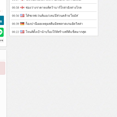
ช่องว่างราคาหงส์คว้าบาร์โกล่ายังห่างไกล
00:58
 :
โค้ชเรฟเว่นส์มอง'เลน'มีส่วนคล้าย'โธมัส'
00:56
ก็องปานีเผยเหตุผลคิมมิคพลาดเกมอัดวิลล่า
00:39
โจนส์ตั้งเป้านำบร็องโก้ส์สร้างสถิติแซ็คมากสุด
00:22