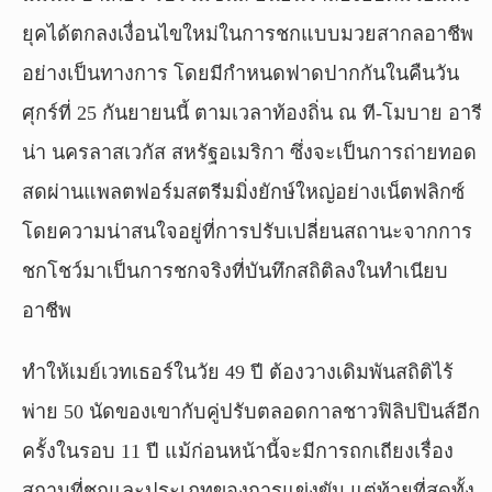
ยุคได้ตกลงเงื่อนไขใหม่ในการชกแบบมวยสากลอาชีพ
อย่างเป็นทางการ โดยมีกำหนดฟาดปากกันในคืนวัน
ศุกร์ที่ 25 กันยายนนี้ ตามเวลาท้องถิ่น ณ ที-โมบาย อารี
น่า นครลาสเวกัส สหรัฐอเมริกา ซึ่งจะเป็นการถ่ายทอด
สดผ่านแพลตฟอร์มสตรีมมิ่งยักษ์ใหญ่อย่างเน็ตฟลิกซ์
โดยความน่าสนใจอยู่ที่การปรับเปลี่ยนสถานะจากการ
ชกโชว์มาเป็นการชกจริงที่บันทึกสถิติลงในทำเนียบ
อาชีพ
ทำให้เมย์เวทเธอร์ในวัย 49 ปี ต้องวางเดิมพันสถิติไร้
พ่าย 50 นัดของเขากับคู่ปรับตลอดกาลชาวฟิลิปปินส์อีก
ครั้งในรอบ 11 ปี แม้ก่อนหน้านี้จะมีการถกเถียงเรื่อง
สถานที่ชกและประเภทของการแข่งขัน แต่ท้ายที่สุดทั้ง