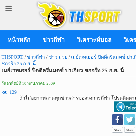
เข้า
สู่
ระบบ
หน้าหลัก
ข่าวกีฬา
วิเคราะห์บอล
วิเค
THSPORT
/
ข่าวกีฬา
/
ข่าว มวย
/
เมย์เวทเธอร์ ปิดดีลรีแมตช์ ปาเ
ชกจริง 25 ก.ย. นี้
เข้าสู่ระบบ
เมย์เวทเธอร์ ปิดดีลรีแมตช์ ปาเกียว ชกจริง 25 ก.ย. นี้
เข้าสู่ระบบด้วย facebook
วันอาทิตย์ที่ 10 พฤษภาคม 2569
สมัคร
129
ถ้าไม่อยากพลาดทุกข่าวสารของวงการกีฬา โปรดติดตาม
สมาชิก
ข่าว
กีฬา
Share
Share