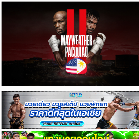
ข่าว
บอล
ไทย
ข่าว
ฟุตบอล
ต่าง
ประเทศ
ข่าว
NBA
ข่าว
NFL
คอ
ลัม
นิ
สต์