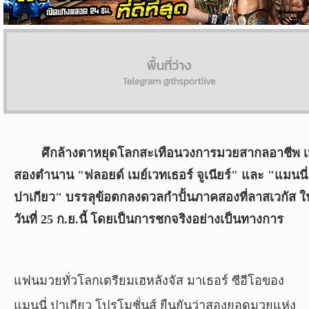
ผล
บอล
สด
Copyright
©
24
AUG
ศึกล้างตาหยุดโลกสะเทือนวงการมวยสากลอาชีพ เม
2017
สองตำนาน "ฟลอยด์ เมย์เวทเธอร์ จูเนียร์" และ "แมนนี่
-
2026
ปาเกียว" บรรลุข้อตกลงดวลกำปั้นภาคสองที่ลาสเวกัส ใ
TH
วันที่ 25 ก.ย.นี้ โดยเป็นการชกจริงอย่างเป็นทางการ
Sport
,
All
rights
reserved.
แฟนมวยทั่วโลกเตรียมเฮหลังจัส มาเธอร์ ซีอีโอของ
แมนนี่ ปาเกียว โปรโมชั่นส์ ยืนยันว่าสองยอดมวยแห่ง