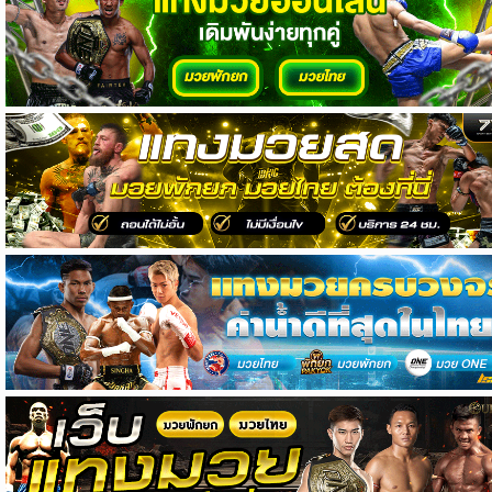
วิเคราะห์
บอล
วิเคราะห์
NFL
วิเคราะห์
NBA
ทีเด็ด
บอล
แกล
ล
อรี่
สาว
งาม