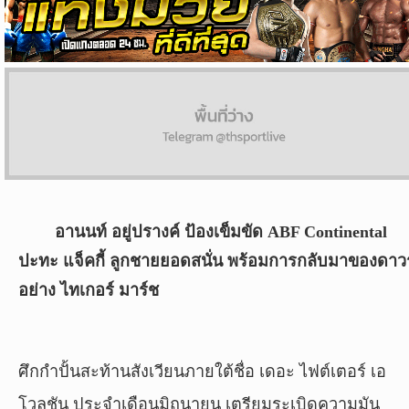
ผล
บอล
สด
Copyright
©
24
AUG
2017
อานนท์ อยู่ปรางค์ ป้องเข็มขัด ABF Continental
-
2026
ปะทะ แจ็คกี้ ลูกชายยอดสนั่น พร้อมการกลับมาของดาวรุ
TH
อย่าง ไทเกอร์ มาร์ช
Sport
,
All
rights
reserved.
ศึกกำปั้นสะท้านสังเวียนภายใต้ชื่อ เดอะ ไฟต์เตอร์ เอ
โวลูชัน ประจำเดือนมิถุนายน เตรียมระเบิดความมัน