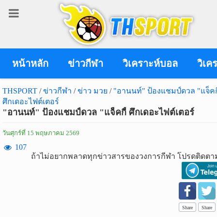
เข้า
สู่
ระบบ
หน้าหลัก
ข่าวกีฬา
วิเคราะห์บอล
วิเค
THSPORT
/
ข่าวกีฬา
/
ข่าว มวย
/
"อานนท์" ป้องแชมป์ดวล "แจ็คกี
ศึกเดอะไฟต์เตอร์
เข้าสู่ระบบ
"อานนท์" ป้องแชมป์ดวล "แจ็คกี้ ศึกเดอะไฟต์เตอร์
เข้าสู่ระบบด้วย facebook
วันศุกร์ที่ 15 พฤษภาคม 2569
สมัคร
107
ถ้าไม่อยากพลาดทุกข่าวสารของวงการกีฬา โปรดติดตาม
สมาชิก
ข่าว
กีฬา
Share
Share