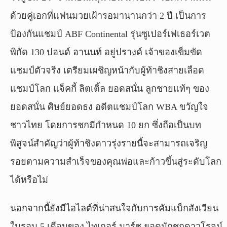
ด้วยคู่เอกที่แฟนมวยเฝ้ารอมานานกว่า 2 ปี เป็นการ
ป้องกันแชมป์ ABF Continental รุ่นซูเปอร์เฟเธอร์เวต
พิกัด 130 ปอนด์ อานนท์ อยู่ปรางค์ เจ้าของเข็มขัด
แชมป์ตัวจริง เตรียมเผชิญหน้ากับผู้ท้าชิงสายเลือด
แชมป์โลก แจ็คกี้ ลิตเติ้ล ยอดสนั่น ลูกชายแท้ๆ ของ
ยอดสนั่น ศิษย์ยอดธง อดีตแชมป์โลก WBA ขวัญใจ
ชาวไทย โดยการชกมีกำหนด 10 ยก ซึ่งถือเป็นบท
พิสูจน์สำคัญว่าผู้ท้าชิงดาวรุ่งรายนี้จะสามารถเจริญ
รอยตามความสำเร็จของคุณพ่อและก้าวขึ้นสู่ระดับโลก
ได้หรือไม่
นอกจากนี้ยังมีไฮไลต์ที่น่าสนใจกับการคัมแบ็กสังเวียน
ในรอบ 5 เดือนของ ไทเกอร์ มาร์ช ยอดนักชกดาวโรจน์