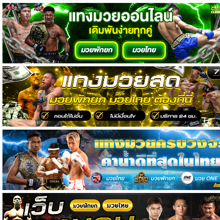
วิเคราะห์
บอล
วิเคราะห์
NFL
วิเคราะห์
NBA
ทีเด็ด
บอล
แกล
ล
อรี่
สาว
งาม