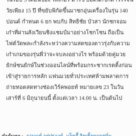
วัยเพียง 15 ปี ที่ขยับพิกัดขึ้นมาชกอุ่นเครื่องในรุ่น 140
ปอนด์ กำหนด 6 ยก พบกับ สิทธิชัย บัวสา นักชกจอม
เก๋าที่ผ่านสังเวียนชิงแชมป์มาอย่างโชกโชน ถือเป็น
ไฟต์วัดพละกำลังระหว่างความสดของดาวรุ่งกับความ
เก๋าเกมของรุ่นพี่ว่าจะจบลงอย่างไร พร้อมด้วยคู่มวย
ยักษ์ชนยักษ์ในช่วงออนไลน์ที่พร้อมกระชากเรตติ้งก่อน
เข้าสู่รายการหลัก แฟนมวยทั่วประเทศห้ามพลาดการ
ถ่ายทอดสดทางช่องเวิร์คพอยท์ หมายเลข 23 ในวัน
เสาร์ที่ 6 มิถุนายนนี้ ตั้งแต่เวลา 14.00 น. เป็นต้นไป
อานนท์ อยู่ปรางค์
แจ็คกี้ ลิตเติ้ลยอดสนั่น