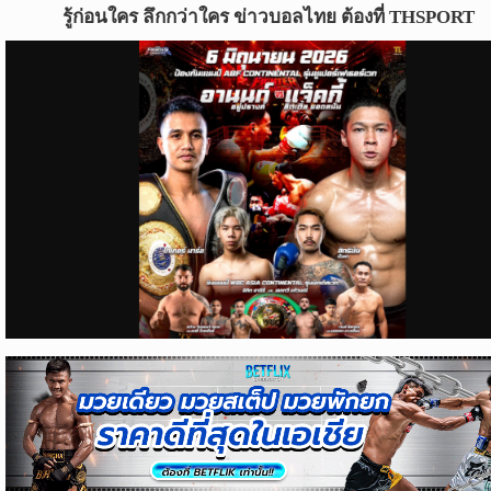
ข่าว
รู้ก่อนใคร ลึกกว่าใคร ข่าวบอลไทย ต้องที่ THSPORT
บอล
ไทย
ข่าว
ฟุตบอล
ต่าง
ประเทศ
ข่าว
NBA
ข่าว
NFL
คอ
ลัม
นิ
สต์