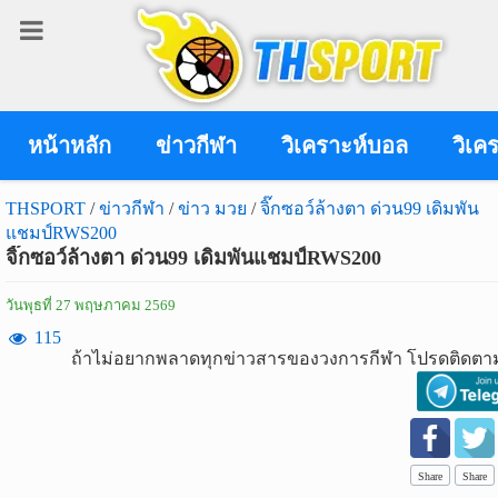
เข้า
สู่
ระบบ
หน้าหลัก
ข่าวกีฬา
วิเคราะห์บอล
วิเค
THSPORT
/
ข่าวกีฬา
/
ข่าว มวย
/
จิ๊กซอว์ล้างตา ด่วน99 เดิมพัน
แชมป์RWS200
เข้าสู่ระบบ
จิ๊กซอว์ล้างตา ด่วน99 เดิมพันแชมป์RWS200
เข้าสู่ระบบด้วย facebook
วันพุธที่ 27 พฤษภาคม 2569
สมัคร
115
ถ้าไม่อยากพลาดทุกข่าวสารของวงการกีฬา โปรดติดตาม
สมาชิก
ข่าว
กีฬา
Share
Share