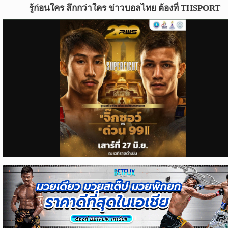
ข่าว
รู้ก่อนใคร ลึกกว่าใคร ข่าวบอลไทย ต้องที่ THSPORT
บอล
ไทย
ข่าว
ฟุตบอล
ต่าง
ประเทศ
ข่าว
NBA
ข่าว
NFL
คอ
ลัม
นิ
สต์