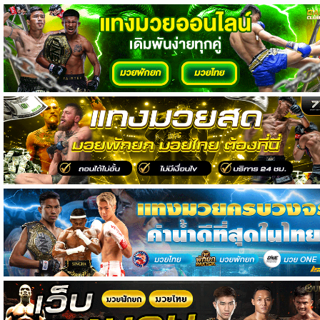
วิเคราะห์
บอล
วิเคราะห์
NFL
วิเคราะห์
NBA
ทีเด็ด
บอล
แกล
ล
อรี่
สาว
งาม