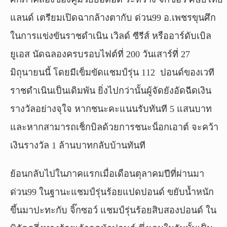
แลนด์ เตรียมเปิดฉากล้างตากับ ด่วน99 อ.เพชรขุนศึก
ในการแข่งขันราชดำเนิน เวิลด์ ซีรีส์ หรืออาร์ดับเบิล
ยูเอส นัดฉลองครบรอบไฟต์ที่ 200 วันเสาร์ที่ 27
มิถุนายนนี้ โดยมีเข็มขัดแชมป์รุ่น 112 ปอนด์ของเวที
ราชดำเนินเป็นเดิมพัน ยิ่งไปกว่านั้นผู้จัดยังอัดฉีดเงิน
รางวัลอย่างจุใจ หากชนะคะแนนรับทันที 5 แสนบาท
และหากสามารถเช็กบิลด้วยการชนะน็อกเอาต์ จะคว้า
เงินรางวัล 1 ล้านบาทกลับบ้านทันที
ย้อนกลับไปในภาคแรกเมื่อเดือนตุลาคมปีที่ผ่านมา
ด่วน99 ในฐานะแชมป์รุ่นร้อยแปดปอนด์ ขยับน้ำหนัก
ขึ้นมาปะทะกับ จิ๊กซอว์ แชมป์รุ่นร้อยสิบสองปอนด์ ใน