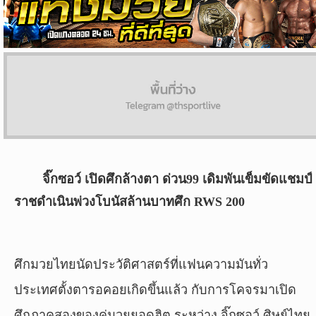
ผล
บอล
สด
Copyright
©
24
AUG
2017
จิ๊กซอว์ เปิดศึกล้างตา ด่วน99 เดิมพันเข็มขัดแชมป์
-
2026
ราชดำเนินพ่วงโบนัสล้านบาทศึก RWS 200
TH
Sport
,
All
rights
ศึกมวยไทยนัดประวัติศาสตร์ที่แฟนความมันทั่ว
reserved.
ประเทศตั้งตารอคอยเกิดขึ้นแล้ว กับการโคจรมาเปิด
ศึกภาคสองของคู่มวยยอดฮิต ระหว่าง จิ๊กซอว์ ศิษย์ไทย