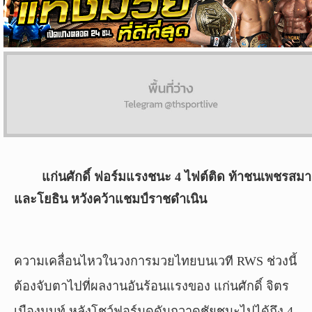
ผล
บอล
สด
Copyright
©
24
AUG
2017
แก่นศักดิ์ ฟอร์มแรงชนะ 4 ไฟต์ติด ท้าชนเพชรสม
-
2026
และโยธิน หวังคว้าแชมป์ราชดำเนิน
TH
Sport
,
All
rights
ความเคลื่อนไหวในวงการมวยไทยบนเวที RWS ช่วงนี้
reserved.
ต้องจับตาไปที่ผลงานอันร้อนแรงของ แก่นศักดิ์ จิตร
เมืองนนท์ หลังโชว์ฟอร์มดุดันกวาดชัยชนะไปได้ถึง 4