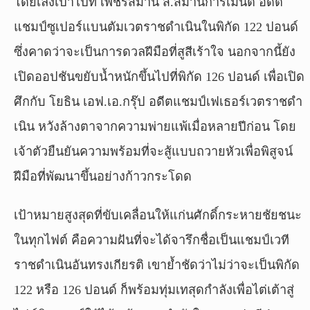
โดยเล็งเป้าไปที่ เพชรสมาน ส.สมานการ์เม้นต์ อดีต
แชมป์ซูเปอร์แบนตัมเวตราชดำเนินในพิกัด 122 ปอนด์
ซึ่งคาดว่าจะเป็นการดวลฝีมือที่สูสีเร้าใจ นอกจากนี้ยัง
เปิดออปชันขยับน้ำหนักขึ้นไปที่พิกัด 126 ปอนด์ เพื่อเปิด
ศึกกับ โยธิน เอฟ.เอ.กรุ๊ป อดีตแชมป์เฟเธอร์เวตราชดำ
เนิน หวังล้างตาจากความพ่ายแพ้เมื่อหลายปีก่อน โดย
เจ้าตัวยืนยันความพร้อมที่จะสู้แบบถวายหัวเพื่อพิสูจน์
ฝีมือที่พัฒนาขึ้นอย่างก้าวกระโดด
เป้าหมายสูงสุดที่ขับเคลื่อนให้แก่นศักดิ์กระหายชัยชนะ
ในทุกไฟต์ คือความฝันที่จะได้จารึกชื่อเป็นแชมป์เวที
ราชดำเนินอันทรงเกียรติ เขาย้ำชัดว่าไม่ว่าจะเป็นพิกัด
122 หรือ 126 ปอนด์ ก็พร้อมทุ่มเทสุดกำลังเพื่อไต่เต้าสู่