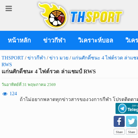
เข้า
สู่
ระบบ
หน้าหลัก
ข่าวกีฬา
วิเคราะห์บอล
วิเค
THSPORT
/
ข่าวกีฬา
/
ข่าว มวย
/
แก่นศักดิ์ชนะ 4 ไฟต์รวด ล่าแช
RWS
เข้าสู่ระบบ
แก่นศักดิ์ชนะ 4 ไฟต์รวด ล่าแชมป์ RWS
เข้าสู่ระบบด้วย facebook
วันอาทิตย์ที่ 31 พฤษภาคม 2569
สมัคร
124
ถ้าไม่อยากพลาดทุกข่าวสารของวงการกีฬา โปรดติดตาม
สมาชิก
ข่าว
กีฬา
Share
Share