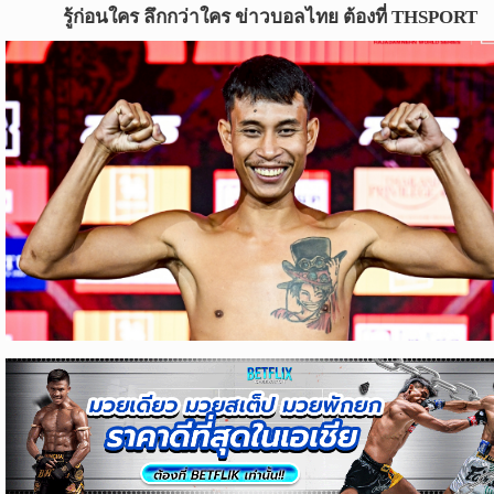
ข่าว
รู้ก่อนใคร ลึกกว่าใคร ข่าวบอลไทย ต้องที่ THSPORT
บอล
ไทย
ข่าว
ฟุตบอล
ต่าง
ประเทศ
ข่าว
NBA
ข่าว
NFL
คอ
ลัม
นิ
สต์