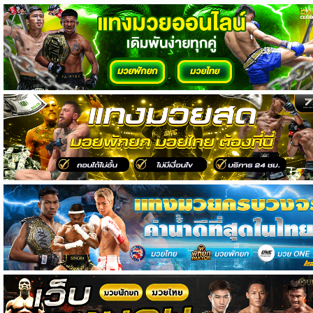
วิเคราะห์
บอล
วิเคราะห์
NFL
วิเคราะห์
NBA
ทีเด็ด
บอล
แกล
ล
อรี่
สาว
งาม