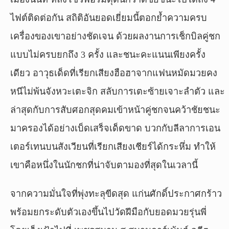
ไฟต์ติดต่อกัน สถิติอันยอดเยี่ยมนี้ตอกย้ำความครบ
เครื่องของเขาอย่างชัดเจน ด้วยผลงานการเช็กบิลคู่ชก
แบบไม่ครบยกถึง 3 ครั้ง และชนะคะแนนเพียงครั้ง
เดียว อาวุธเด็ดที่เรียกเสียงฮือฮาจากแฟนหมัดมวยคง
หนีไม่พ้นจังหวะเตะจิก สลับการเตะซ้ายเจาะลำตัว และ
ล่าสุดกับการสับศอกสุดคมเข้าหน้าคู่ชกจนคว้าชัยชนะ
มาครองได้อย่างเบ็ดเสร็จเด็ดขาด บวกกับลีลาการเอน
เตอร์เทนบนสังเวียนที่เรียกเสียงเชียร์ได้กระหึ่ม ทำให้
เขาคือหนึ่งในนักชกที่น่าจับตามองที่สุดในเวลานี้
จากความมั่นใจที่พุ่งทะลุขีดสุด แก่นศักดิ์ประกาศกร้าว
พร้อมยกระดับตัวเองขึ้นไปวัดฝีมือกับยอดมวยรุ่นพี่