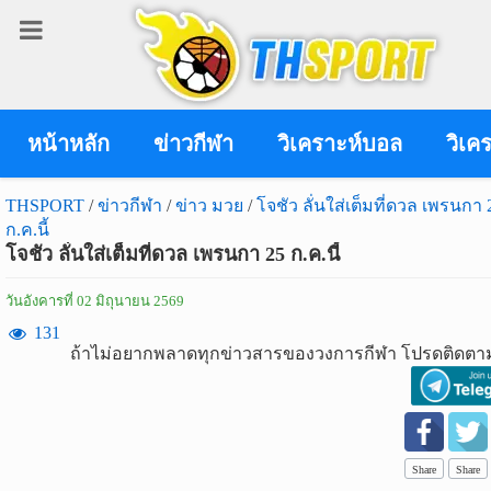
เข้า
สู่
ระบบ
หน้าหลัก
ข่าวกีฬา
วิเคราะห์บอล
วิเค
THSPORT
/
ข่าวกีฬา
/
ข่าว มวย
/
โจชัว ลั่นใส่เต็มที่ดวล เพรนกา 
ก.ค.นี้
เข้าสู่ระบบ
โจชัว ลั่นใส่เต็มที่ดวล เพรนกา 25 ก.ค.นี้
เข้าสู่ระบบด้วย facebook
วันอังคารที่ 02 มิถุนายน 2569
สมัคร
131
ถ้าไม่อยากพลาดทุกข่าวสารของวงการกีฬา โปรดติดตาม
สมาชิก
ข่าว
กีฬา
Share
Share