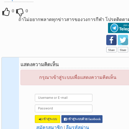
0
0
ถ้าไม่อยากพลาดทุกข่าวสารของวงการกีฬา โปรดติดตาม
Share
Share
แสดงความคิดเห็น
กรุณาเข้าสู่ระบบเพื่อแสดงความคิดเห็น
เข้าสู่ระบบ
เข้าสู่ระบบด้วย facebook
สมัครสมาชิก
|
ลืมรหัสผ่าน