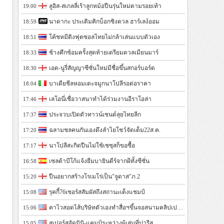
ลูอิส-สเกลลี่เร้าลูกหม้อปืนรุ่นใหม่ตามรอยเท้า
19:00
นาดากะ ประเดิมคิกบ็อกซิงดวล ฮาร์เลง์ออม
18:59
โค้ชหมีติงฟุตซอลไทยไม่กล้าเล่นแบบตัวเอง
18:51
ช้างศึกซ้อมครั้งสุดท้ายเตรียมดวลเมียนมาร์
18:33
เอต-นูรี่สัญญาซีซั่นใหม่มีชื่อขึ้นสกอร์บอร์ด
18:30
บาเดียชีลหอมเตะจมูกนาโปลีรอต่อราคา
18:04
เลโอนี่เชื่อวาสนาทำได้ร่วมงานอีราโอล่า
17:46
ประจวบเปิดตัวทาวน์เซนด์ลุยไทยลีก
17:37
ฉลามชลคนกันเองดึงลำไยโชว์จัดเต็ม22ส.ค.
17:20
นาโปลีสะกิดปืนไม่ใช้เชซุสก็ขอซื้อ
17:17
เซลต้าบีโก้แจ้งยืมบายินดีร์จากผีทั้งซีซั่น
16:58
ปืนอยากสร้างโรเมโร่เป็น"จูดาส"ภ.2
15:20
รุคกี้76เซอร์สสัมผัสถึงสถานะเต็งแชมป์
15:08
คาไวสอดไส้บริษัทตัวเองทำสื่อฯขึ้นจอสนามคลิปเปอร์ส
15:06
สเปอร์สจัดมินิ-แคมป์ระหว่างผู้เล่นที่ปารีส
15:05