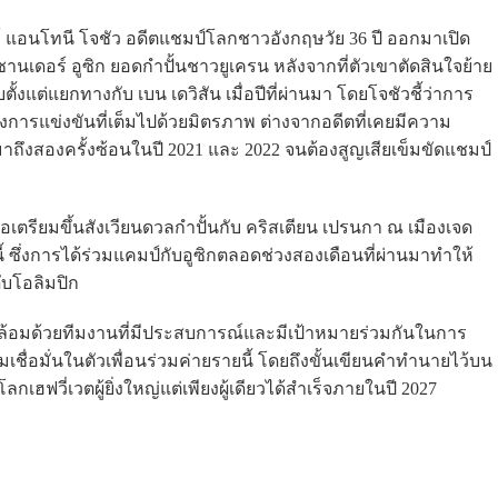
 แอนโทนี โจชัว อดีตแชมป์โลกชาวอังกฤษวัย 36 ปี ออกมาเปิด
านเดอร์ อูซิก ยอดกำปั้นชาวยูเครน หลังจากที่ตัวเขาตัดสินใจย้าย
้งแต่แยกทางกับ เบน เดวิสัน เมื่อปีที่ผ่านมา โดยโจชัวชี้ว่าการ
ียงการแข่งขันที่เต็มไปด้วยมิตรภาพ ต่างจากอดีตที่เคยมีความ
ถึงสองครั้งซ้อนในปี 2021 และ 2022 จนต้องสูญเสียเข็มขัดแชมป์
พื่อเตรียมขึ้นสังเวียนดวลกำปั้นกับ คริสเตียน เปรนกา ณ เมืองเจด
้ ซึ่งการได้ร่วมแคมป์กับอูซิกตลอดช่วงสองเดือนที่ผ่านมาทำให้
ับโอลิมปิก
ล้อมด้วยทีมงานที่มีประสบการณ์และมีเป้าหมายร่วมกันในการ
ชื่อมั่นในตัวเพื่อนร่วมค่ายรายนี้ โดยถึงขั้นเขียนคำทำนายไว้บน
เฮฟวี่เวตผู้ยิ่งใหญ่แต่เพียงผู้เดียวได้สำเร็จภายในปี 2027