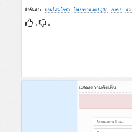
คำค้นหา :
แอนโทนี โจชัว
โอเล็กซานเดอร์ อูซิก
ภาค 3
มว
0
0
แสดงความคิดเห็น