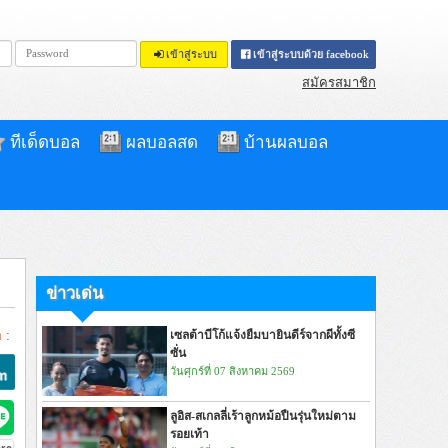
เข้าสู่ระบบ
เข้าสู่ระบบด้วย facebook
สมัครสมาชิก
ทีเด็ดบอล
ผลบอลสด
บ้านผลบอล
ข่าวเด่น
 :
เซลต้าบีโก้แจ้งยืมบายินดีร์จากผีทั้งซี
ซั่น
วันศุกร์ที่ 07 สิงหาคม 2569
ลูอิส-สเกลลี่เร้าลูกหม้อปืนรุ่นใหม่ตาม
รอยเท้า