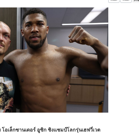
โอเล็กซานเดอร์ อูซิก ชิงแชมป์โลกรุ่นเฮฟวี่เวต