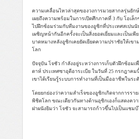
ความเคลื่อนไหวล่าสุดของวงการมวยสากลรุ่นยักษ์
เผยถึงความพร้อมในการเปิดศึกภาคที่ 3 กับ โอเล็กซ
ไปฝึกซ้อมร่วมกับทีมงานของอูซิกที่ประเทศสเปนนับตั
เผชิญหน้ากันอีกครั้งจะเป็นสิ่งยอดเยี่ยมและเป็นเพ
บาดหมางหลังอูซิกเคยยัดเยียดความปราชัยให้เขามา
โลก
ปัจจุบัน โจชัว กำลังอยู่ระหว่างการเก็บตัวฝึกซ้อมเ
ดาห์ ประเทศซาอุดีอาระเบีย ในวันที่ 25 กรกฎาคมนี
เขาได้เรียนรู้ระบบการทำงานที่เป็นมืออาชีพในระด
โดยยกย่องว่าความสำเร็จของอูซิกเกิดจากการราย
พิชิตโลก ขณะเดียวกันทางด้านอุซิกเองก็แสดงความเ
ฝาผนังยิมว่า โจชัว จะสามารถก้าวขึ้นไปเป็นแชมป์โลก