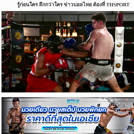
ข่าว
รู้ก่อนใคร ลึกกว่าใคร ข่าวบอลไทย ต้องที่ THSPORT
บอล
ไทย
ข่าว
ฟุตบอล
ต่าง
ประเทศ
ข่าว
NBA
ข่าว
NFL
คอ
ลัม
นิ
สต์