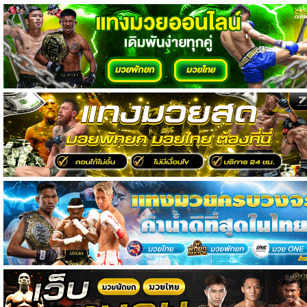
วิเคราะห์
บอล
วิเคราะห์
NFL
วิเคราะห์
NBA
ทีเด็ด
บอล
แกล
ล
อรี่
สาว
งาม