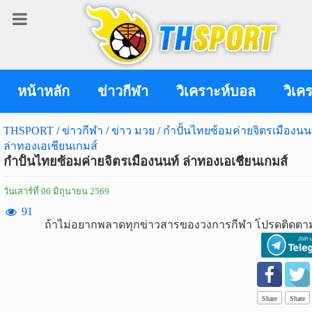
เข้า
สู่
ระบบ
หน้าหลัก
ข่าวกีฬา
วิเคราะห์บอล
วิเค
THSPORT
/
ข่าวกีฬา
/
ข่าว มวย
/
กำปั้นไทยซ้อมค่ายจิตรเมืองนน
ล่าทองเอเชียนเกมส์
เข้าสู่ระบบ
กำปั้นไทยซ้อมค่ายจิตรเมืองนนท์ ล่าทองเอเชียนเกมส์
เข้าสู่ระบบด้วย facebook
วันเสาร์ที่ 06 มิถุนายน 2569
สมัคร
91
ถ้าไม่อยากพลาดทุกข่าวสารของวงการกีฬา โปรดติดตาม
สมาชิก
ข่าว
กีฬา
Share
Share