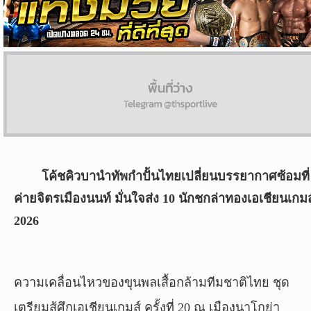
ผล
บอล
สด
Copyright
©
24
AUG
2017
โค้ชคิวบานำทัพกำปั้นไทยเปลี่ยนบรรยากาศซ้อมที่
-
2026
ค่ายจิตรเมืองนนท์ มั่นใจส่ง 10 นักชกล่าทองเอเชียนเกมส
TH
2026
Sport
,
All
rights
reserved.
ความเคลื่อนไหวของขุนพลเสื้อกล้ามทีมชาติไทย ชุด
เตรียมสู้ศึกเอเชียนเกมส์ ครั้งที่ 20 ณ เมืองนาโกย่า