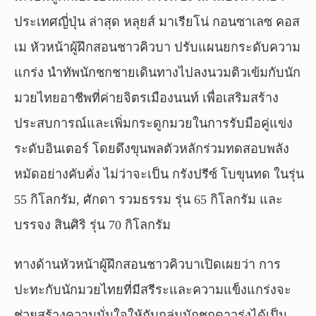
ประเทศญี่ปุ่น ล่าสุด หลุยส์ มาเรียโน่ กอนซาเลซ คอส
เม หัวหน้าผู้ฝึกสอนชาวคิวบา ปรับแผนยกระดับความ
แกร่ง นำทัพนักชกชายเดินทางไปลงนวมติวเข้มกับนัก
มวยไทยอาชีพที่ค่ายจิตรเมืองนนท์ เพื่อเสริมสร้าง
ประสบการณ์และเพิ่มกระดูกมวยในการรับมือคู่แข่ง
ระดับอินเตอร์ โดยดึงขุนพลตัวหลักร่วมทดสอบพลัง
หมัดอย่างคับคั่ง ไม่ว่าจะเป็น กรังปรีซ์ โบขุนทด ในรุ่น
55 กิโลกรัม, ศักดา รวมธรรม รุ่น 65 กิโลกรัม และ
บรรจง สินศิริ รุ่น 70 กิโลกรัม
ทางด้านหัวหน้าผู้ฝึกสอนชาวคิวบาเปิดเผยว่า การ
ปะทะกับนักมวยไทยที่มีสรีระและความแข็งแกร่งจะ
ช่วยสร้างความมั่นใจให้กับกลุ่มนักชกดาวรุ่งได้เป็น