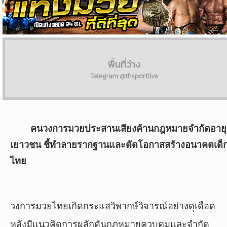
ผล
บอล
สด
Copyright
©
24
AUG
2017
คนวงการมวยประสานเสียงค้านกฎหมายจำกัดอายุ
-
2026
เยาวชน ชี้ทำลายรากฐานและตัดโอกาสสร้างอนาคตเด็
TH
ไทย
Sport
,
All
rights
reserved.
วงการมวยไทยเกิดกระแสวิพากษ์วิจารณ์อย่างดุเดือด
หลังมีแนวคิดการผลักดันกฎหมายควบคุมและจำกัด