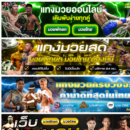
วิเคราะห์
บอล
วิเคราะห์
NFL
วิเคราะห์
NBA
ทีเด็ด
บอล
แกล
ล
อรี่
สาว
งาม