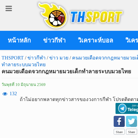
เข้า
สู่
ระบบ
หน้าหลัก
ข่าวกีฬา
วิเคราะห์บอล
วิเค
THSPORT
/
ข่าวกีฬา
/
ข่าว มวย
/
คนมวยเดือดจวกกฎหมายมวยเด
ทำลายระบบมวยไทย
เข้าสู่ระบบ
คนมวยเดือดจวกกฎหมายมวยเด็กทำลายระบบมวยไทย
เข้าสู่ระบบด้วย facebook
วันพุธที่ 10 มิถุนายน 2569
สมัคร
132
ถ้าไม่อยากพลาดทุกข่าวสารของวงการกีฬา โปรดติดตาม
สมาชิก
ข่าว
กีฬา
Share
Share