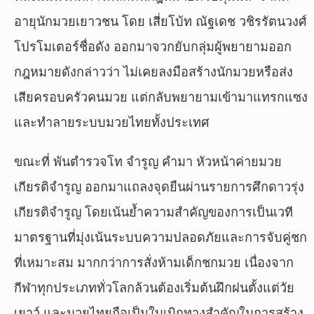
อายุนักมวยเยาวชน โดย เสี่ยโบ้ท ณัฐเดช วชิรรัตนวงศ์
โปรโมเตอร์ชื่อดัง ออกมาจวกยับกลุ่มผู้พยายามออก
กฎหมายดังกล่าวว่า ไม่เคยลงมือสร้างนักมวยหรือส่ง
เสียครอบครัวคนมวย แต่กลับพยายามเข้ามาแทรกแซง
และทำลายระบบมวยไทยทั้งประเทศ
ขณะที่ พันตำรวจโท จำรูญ คำมา หัวหน้าค่ายมวย
เกียรติจำรูญ ออกมาแถลงจุดยืนผ่านรายการศึกดาวรุ่ง
เกียรติจำรูญ โดยเน้นย้ำความสำคัญของการเป็นเวที
มาตรฐานที่มุ่งเน้นระบบความปลอดภัยและการจับคู่ชก
ที่เหมาะสม มากกว่าการสั่งห้ามเด็กชกมวย เนื่องจาก
กีฬาทุกประเภททั่วโลกล้วนต้องเริ่มต้นฝึกฝนตั้งแต่วัย
เยาว์ และมวยไทยถือเป็นใบเบิกทางสำคัญในการสร้าง