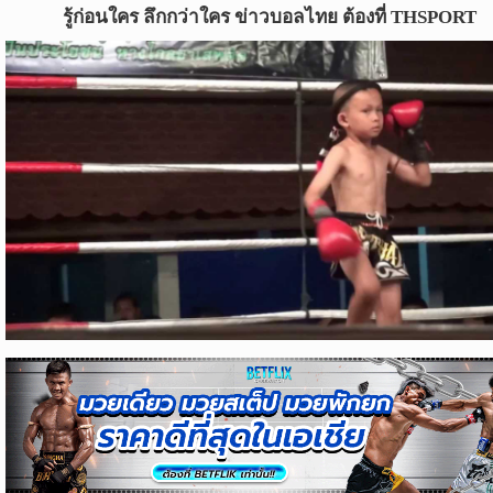
ข่าว
รู้ก่อนใคร ลึกกว่าใคร ข่าวบอลไทย ต้องที่ THSPORT
บอล
ไทย
ข่าว
ฟุตบอล
ต่าง
ประเทศ
ข่าว
NBA
ข่าว
NFL
คอ
ลัม
นิ
สต์