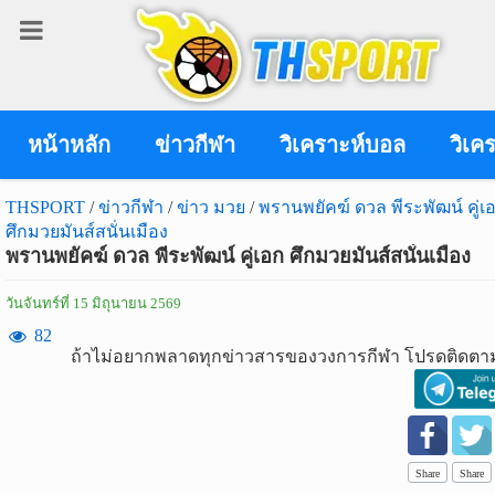
เข้า
สู่
ระบบ
หน้าหลัก
ข่าวกีฬา
วิเคราะห์บอล
วิเค
THSPORT
/
ข่าวกีฬา
/
ข่าว มวย
/
พรานพยัคฆ์ ดวล พีระพัฒน์ คู่เ
ศึกมวยมันส์สนั่นเมือง
เข้าสู่ระบบ
พรานพยัคฆ์ ดวล พีระพัฒน์ คู่เอก ศึกมวยมันส์สนั่นเมือง
เข้าสู่ระบบด้วย facebook
วันจันทร์ที่ 15 มิถุนายน 2569
สมัคร
82
ถ้าไม่อยากพลาดทุกข่าวสารของวงการกีฬา โปรดติดตาม
สมาชิก
ข่าว
กีฬา
Share
Share