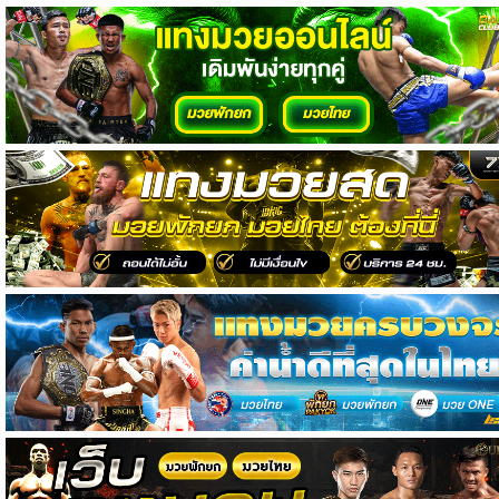
วิเคราะห์
บอล
วิเคราะห์
NFL
วิเคราะห์
NBA
ทีเด็ด
บอล
แกล
ล
อรี่
สาว
งาม