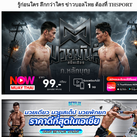
ข่าว
รู้ก่อนใคร ลึกกว่าใคร ข่าวบอลไทย ต้องที่ THSPORT
บอล
ไทย
ข่าว
ฟุตบอล
ต่าง
ประเทศ
ข่าว
NBA
ข่าว
NFL
คอ
ลัม
นิ
สต์