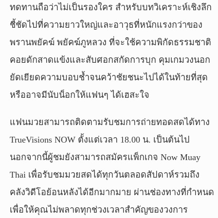
ทดทานถือว่าไม่เป็นรองใคร สำหรับบทวิเคราะห์เชิงลึก
ชี้ชัดไปที่ความยาวใหญ่และอาวุธที่หนักแรงกว่าของ
พรานพยัคฆ์ พยัคฆ์ภูหลวง ที่จะใช้ความพิกัดธรรมชาติ
คอยดักสาดแข้งและสับศอกสกัดการบุก คุมเกมวงนอก
ยัดเยียดความบอบช้ำจนคว้าชัยชนะไปได้ในท้ายที่สุด
หรืออาจมีนับน็อกให้แฟนๆ ได้เฮสะใจ
แฟนมวยสามารถติดตามรับชมการถ่ายทอดสดได้ทาง
TrueVisions NOW ตั้งแต่เวลา 18.00 น. เป็นต้นไป
นอกจากนี้ผู้ชมยังสามารถสมัครแพ็กเกจ Now Muay
Thai เพื่อรับชมมวยสดได้ทุกวันตลอดสัปดาห์รวมถึง
คลังวิดีโอย้อนหลังได้อีกมากมาย ผ่านช่องทางที่กำหนด
เพื่อให้คุณไม่พลาดทุกช่วงเวลาสำคัญของวงการ