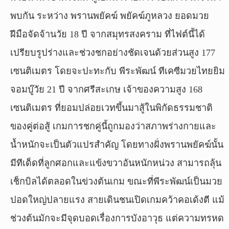
พบกัน ระหว่าง พรานพยัคฆ์ พยัคฆ์ภูหลวง ยอดมวย
ฝีมือจัดจ้านวัย 18 ปี จากสมุทรสงคราม ที่ไฟต์นี้ได้
เปรียบรูปร่างและช่วงชกอย่างชัดเจนด้วยส่วนสูง 177
เซนติเมตร โดยจะปะทะกับ พีระพัฒน์ ทีเคซีมวยไทยยิม
จอมบู๊วัย 21 ปี จากศรีสะเกษ เจ้าของความสูง 168
เซนติเมตร ที่ยอมปล่อยเวทขึ้นมาสู้ในพิกัดธรรมชาติ
ของคู่ต่อสู้ เกมการชกคู่นี้ถูกมองว่าสภาพร่างกายและ
น้ำหนักจะเป็นตัวแปรสำคัญ โดยทางฝั่งพรานพยัคฆ์นั้น
มีทีเด็ดที่ลูกศอกและแข้งขวาอันหนักหน่วง สามารถลุ้น
เช็กบิลได้ตลอดในข่วงต้นเกม ขณะที่พีระพัฒน์เป็นมวย
ปอดใหญ่ปลายแรง สายเดินชนเปิดเกมคว้าคอเด้งตี แม้
ช่วงต้นมักจะมีจุดบอดเรื่องการบังอาวุธ แต่ความทรหด