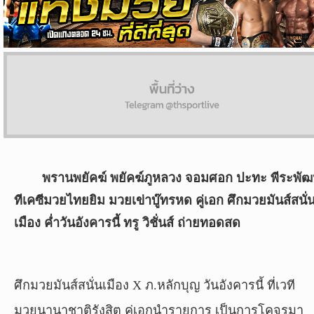
ผล
บอล
สด
Copyright
©
24
AUG
2017
พรานพยัคฆ์ พยัคฆ์ภูหลวง จอมศอก ปะทะ พีระพัฒ
-
2026
ทีเคซีมวยไทยยิม มวยเข่าบู๊ทรหด คู่เอก ศึกมวยมันส์สนั่
TH
เมือง ค่ำวันอังคารนี้ ทรู วิชั่นส์ ถ่ายทอดสด
Sport
,
All
rights
reserved.
ศึกมวยมันส์สนั่นเมือง X ภ.หลักบุญ วันอังคารนี้ ที่เวที
มวยนานาชาติรังสิต คู่เอกนำรายการ เป็นการโคจรมา