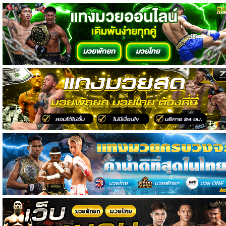
วิเคราะห์
บอล
วิเคราะห์
NFL
วิเคราะห์
NBA
ทีเด็ด
บอล
แกล
ล
อรี่
สาว
งาม