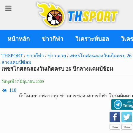
เข้า
สู่
ระบบ
หน้าหลัก
ข่าวกีฬา
วิเคราะห์บอล
วิเค
THSPORT
/
ข่าวกีฬา
/
ข่าว มวย
/
เพชรโกศลฉลองวันเกิดครบ 26 
ลางแคมป์ซ้อม
เข้าสู่ระบบ
เพชรโกศลฉลองวันเกิดครบ 26 ปีกลางแคมป์ซ้อม
เข้าสู่ระบบด้วย facebook
วันพุธที่ 17 มิถุนายน 2569
สมัคร
118
ถ้าไม่อยากพลาดทุกข่าวสารของวงการกีฬา โปรดติดตาม
สมาชิก
ข่าว
กีฬา
Share
Share