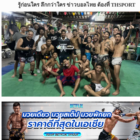
ข่าว
รู้ก่อนใคร ลึกกว่าใคร ข่าวบอลไทย ต้องที่ THSPORT
บอล
ไทย
ข่าว
ฟุตบอล
ต่าง
ประเทศ
ข่าว
NBA
ข่าว
NFL
คอ
ลัม
นิ
สต์