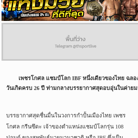
ผล
บอล
สด
Copyright
©
24
AUG
2017
เพชรโกศล แชมป์โลก IBF หนึ่งเดียวของไทย ฉลอ
-
2026
วันเกิดครบ 26 ปี ท่ามกลางบรรยากาศสุดอบอุ่นในค่าย
TH
Sport
,
All
rights
บรรยากาศสุดชื่นมื่นในวงการกำปั้นเมืองไทย เพชร
reserved.
โกศล กรีนซึดะ เจ้าของตำแหน่งแชมป์โลกรุ่น 108
ปอนด์ ของสหพันธ์มวยนานาชาติ หรือ IBF ซึ่งเป็น