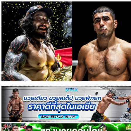
ข่าว
บอล
ไทย
ข่าว
ฟุตบอล
ต่าง
ประเทศ
ข่าว
NBA
ข่าว
NFL
คอ
ลัม
นิ
สต์