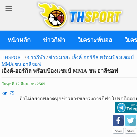
เข้า
สู่
ระบบ
หน้าหลัก
ข่าวกีฬา
วิเคราะห์บอล
วิเค
THSPORT
/
ข่าวกีฬา
/
ข่าว มวย
/
เอ็งค์-ออร์กิล พร้อมป้องแชมป์
MMA ชน อาลีชอฟ
เข้าสู่ระบบ
เอ็งค์-ออร์กิล พร้อมป้องแชมป์ MMA ชน อาลีชอฟ
เข้าสู่ระบบด้วย facebook
วันพุธที่ 17 มิถุนายน 2569
สมัคร
79
ถ้าไม่อยากพลาดทุกข่าวสารของวงการกีฬา โปรดติดตาม
สมาชิก
ข่าว
กีฬา
Share
Share