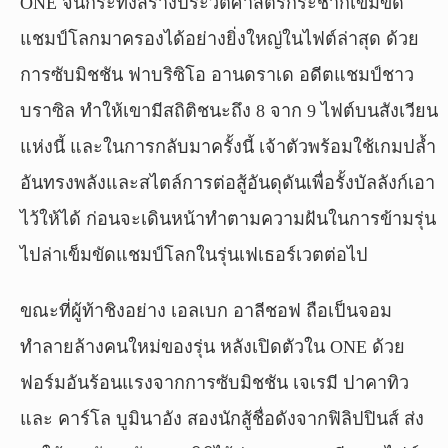
ONE จนกระทั่งสร้างประวัติศาสตร์กระชากเข็มขัด
แชมป์โลกมาครองได้อย่างยิ่งใหญ่ในไฟต์ล่าสุด ด้วย
การซับมิชชัน ฟาบริซิโอ อานดราเด อดีตแชมป์ชาว
บราซิล ทำให้เขามีสถิติชนะถึง 8 จาก 9 ไฟต์บนสังเวียน
แห่งนี้ และในการกลับมาครั้งนี้ เจ้าตัวพร้อมใช้เกมปล้ำ
อันทรงพลังและสไตล์การต่อสู้อันดุดันเพื่อรั้งบัลลังก์เอา
ไว้ให้ได้ ก่อนจะเดินหน้าทำตามความฝันในการข้ามรุ่น
ไปล่าเข็มขัดแชมป์โลกในรุ่นเฟเธอร์เวตต่อไป
ขณะที่ผู้ท้าชิงอย่าง เอลเบก อาลีชอฟ ถือเป็นจอม
ทำลายล้างคนใหม่ของรุ่น หลังเปิดตัวใน ONE ด้วย
ฟอร์มอันร้อนแรงจากการซับมิชชัน เจเรมี ปาคาทิว
และ คาร์โล บูมินาอัง สองนักสู้ชื่อดังจากฟิลิปปินส์ ส่ง