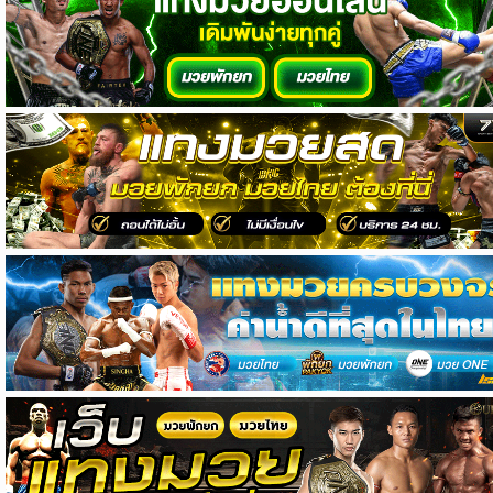
วิเคราะห์
บอล
วิเคราะห์
NFL
วิเคราะห์
NBA
ทีเด็ด
บอล
แกล
ล
อรี่
สาว
งาม