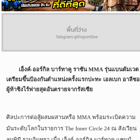
ผล
บอล
สด
Copyright
©
24
AUG
เอ็งค์-ออร์กิล บาร์ทาคู ราชัน MMA รุ่นแบนตัมเวต
2017
เตรียมขึ้นป้องกันตำแหน่งครั้งแรกปะทะ เอลเบก อาลีช
-
2026
ผู้ท้าชิงไร้พ่ายสุดอันตรายจากรัสเซีย
TH
Sport
,
All
rights
ศิลปะการต่อสู้ผสมผสานหรือ MMA พร้อมระเบิดความ
reserved.
มันระดับโลกในรายการ The Inner Circle 24 ณ สังเวียน
ลุมพินี รามอินทรา เมื่อ เอ็งค์-ออร์กิล บาร์ทาคู แชมป์