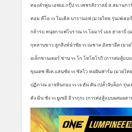
ทองลำพูน เอฟเอ.กรุ๊ป
vs
เพชรสังวาลย์ ส.สมานการ์เ
ทอม คีโอ vs ไมเคิล บารานอฟ (มวยไทย รุ่นเฟเธอร์
กล้ารบ หนุ่ยกาแฟโบราณ vs โอมาร์ เอล ฮาลาบี (ม
กุหลาบขาว ลูกสิงห์นำชัย vs เมชาล อัลซาอีด (มวยไ
อเล็กซานเดอร์ ข่าน vs โก โทโดโรกิ (การต่อสู้แบบ
ขุนเดช พีเค.แสนชัย vs ซัลโว ทอฝันฟาร์ม (มวยไทย 
ปฏิภาณ อาจหินกอง vs เจ ฮัน ตัน (ปล้ำจับล็อก รุ่นเ
คัง มิน ซัง vs ยูเซอิ อิวากุระ (การต่อสู้แบบผสมผสาน