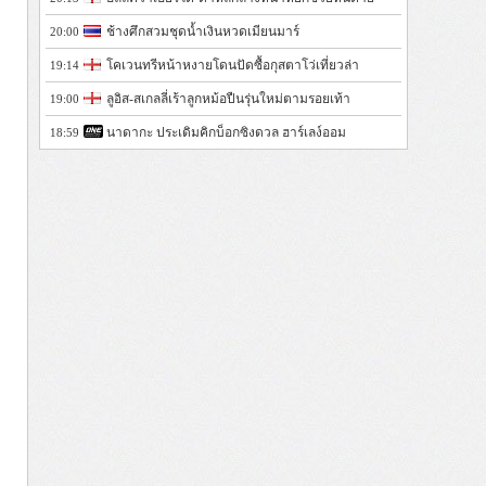
ช้างศึกสวมชุดน้ำเงินหวดเมียนมาร์
20:00
โคเวนทรีหน้าหงายโดนปัดซื้อกุสตาโว่เที่ยวล่า
19:14
ลูอิส-สเกลลี่เร้าลูกหม้อปืนรุ่นใหม่ตามรอยเท้า
19:00
นาดากะ ประเดิมคิกบ็อกซิงดวล ฮาร์เลง์ออม
18:59