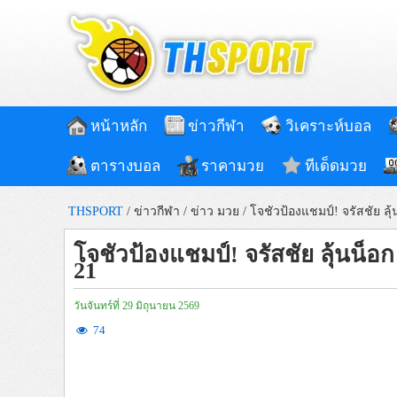
หน้าหลัก
ข่าวกีฬา
วิเคราะห์บอล
ตารางบอล
ราคามวย
ทีเด็ดมวย
THSPORT
/
ข่าวกีฬา
/
ข่าว มวย
/
โจชัวป้องแชมป์! จรัสชัย ลุ้
โจชัวป้องแชมป์! จรัสชัย ลุ้นน็อ
21
วันจันทร์ที่ 29 มิถุนายน 2569
74