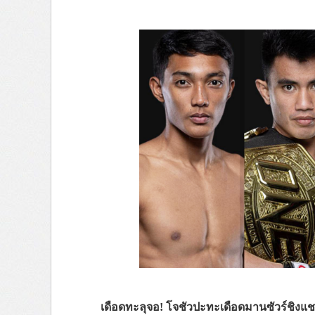
เดือดทะลุจอ! โจชัวปะทะเดือดมานซัวร์ชิงแชมป