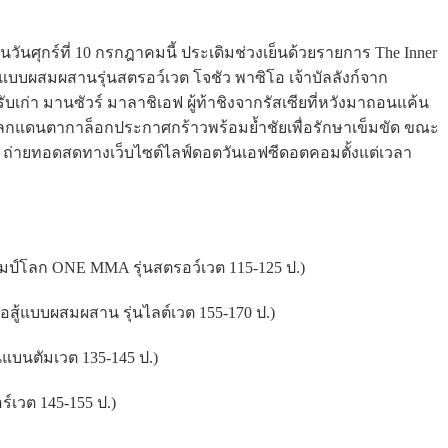
วันศุกร์ที่ 10 กรกฎาคมนี้ ประเดิมช่วงเย็นด้วยรายการ The Inner
ู้แบบผสมผสานรุ่นสตรอว์เวต โจชัว พาซิโอ เจ้าบัลลังก์จาก
ปรับเก่า มานซัวร์ มาลาชิเอฟ ผู้ท้าชิงจากรัสเซียที่หวังมาถอนแค้น
ลกแดนตากาล็อกประกาศกร้าวพร้อมย้ำชัยเพื่อรักษาเข็มขัด ขณะ
ก์ ถ่ายทอดสดทางเว็บไซต์ไลฟ์ดอตวันเอฟซีดอตคอมตั้งแต่เวลา
แชมป์โลก ONE MMA รุ่นสตรอว์เวต 115-125 ป.)
่อสู้แบบผสมผสาน รุ่นไลต์เวต 155-170 ป.)
นแบนตัมเวต 135-145 ป.)
ร์เวต 145-155 ป.)