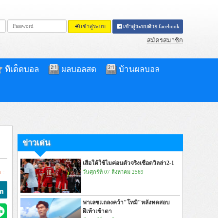
เข้าสู่ระบบ
เข้าสู่ระบบด้วย facebook
สมัครสมาชิก
ทีเด็ดบอล
ผลบอลสด
บ้านผลบอล
ข่าวเด่น
เสือใต้ใช้ไมค่อนตัวจริงเชือดวิลล่า2-1
 :
วันศุกร์ที่ 07 สิงหาคม 2569
พาเลซแถลงคว้า"โทมิ"หลังทดสอบ
ฝีเท้าเข้าตา