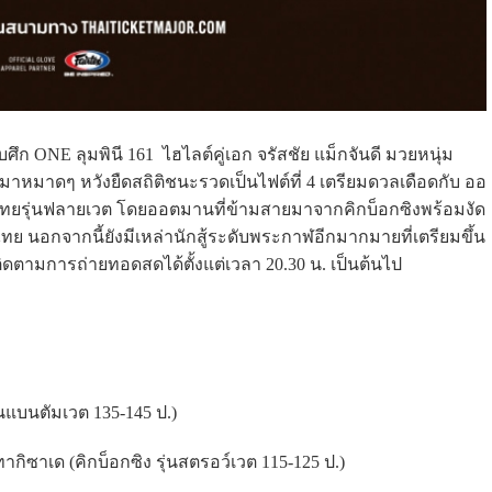
ศึก ONE ลุมพินี 161 ไฮไลต์คู่เอก จรัสชัย แม็กจันดี มวยหนุ่ม
ชกมาหมาดๆ หวังยืดสถิติชนะรวดเป็นไฟต์ที่ 4 เตรียมดวลเดือดกับ ออ
ไทยรุ่นฟลายเวต โดยออตมานที่ข้ามสายมาจากคิกบ็อกซิงพร้อมงัด
นอกจากนี้ยังมีเหล่านักสู้ระดับพระกาฬอีกมากมายที่เตรียมขึ้น
ดตามการถ่ายทอดสดได้ตั้งแต่เวลา 20.30 น. เป็นต้นไป
ุ่นแบนตัมเวต 135-145 ป.)
ทากิซาเด (คิกบ็อกซิง รุ่นสตรอว์เวต 115-125 ป.)