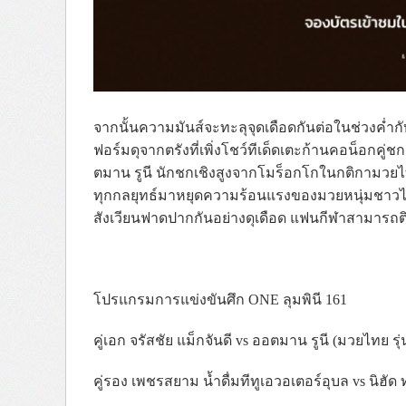
จากนั้นความมันส์จะทะลุจุดเดือดกันต่อในช่วงค่ำกับ
ฟอร์มดุจากตรังที่เพิ่งโชว์ทีเด็ดเตะก้านคอน็อกคู่
ตมาน รูนี นักชกเชิงสูงจากโมร็อกโกในกติกามวย
ทุกกลยุทธ์มาหยุดความร้อนแรงของมวยหนุ่มชาวไทย 
สังเวียนฟาดปากกันอย่างดุเดือด แฟนกีฬาสามารถติ
โปรแกรมการแข่งขันศึก ONE ลุมพินี 161
คู่เอก จรัสชัย แม็กจันดี vs ออตมาน รูนี (มวยไทย ร
คู่รอง เพชรสยาม น้ำดื่มทีทูเอวอเตอร์อุบล vs นิฮัด 