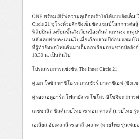
ONE พร้อมเสิร์ฟความดุเดือดเร้าใจให้แบบจัดเต็ม ใน
Circle 21 ชูโรงด้วยศึกชิงเข็มขัดแชมป์โลกการต่อส
ฟิลิปปินส์ เตรียมขึ้นสังเวียนป้องกันตำแหน่งจากคู่
หลังเคยพ่ายคะแนนไปเมื่อเกือบสามปีก่อน แชมป์โ
ที่ผู้ท้าชิงพกไฟแค้นมาเต็มอกพร้อมกระชากบัลลัง
18.30 น. เป็นต้นไป
โปรแกรมการแข่งขัน The Inner Circle 21
คู่เอก โจชัว พาซิโอ vs มานซัวร์ มาลาชิเอฟ (ชิง
คู่รอง เอดูอาร์ด โฟลายัง vs โชโสะ อิโซจิมะ (การต
เดชชวลิต ซิลค์มวยไทย vs ทอม คาสส์ (มวยไทย รุ่
เอเลียส อับเดลาลี vs อาลี เคลาต (มวยไทย รุ่นเฟเธอ