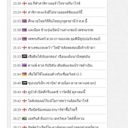
ผอ.กีฬาสาลิกาเผยจำใจขายกีมาไรช์
23:30
สาลิกาดงแจ้งผีไม่ขายฮอลล์ซัมเมอร์นี้
23:24
ศึกมวยไทยวิถีถิ่นไทยบุกอุดรธานี 9 ส.ค.นี้
22:55
แดเนียล ข้ามรุ่นเปิดบ้านล่าแชมป์ เพชรมรกต
21:58
เพชรนรินทร์ ดวล เกาจองเล่ย ลุมพินีซุปเปอร์แชมป์
21:24
พาเลซแถลงคว้า"โทมิ"หลังทดสอบฝีเท้าเข้าตา
21:15
เสือคิมได้นับยกสอง! เฉือนแต้มนาบิลสุดมัน
21:15
ดามพ์ ดวล กัปปิตัน เดิมพันแชมป์ราชดำเนิน
21:05
เสือใต้ใช้ไมค่อนตัวจริงเชือดวิลล่า2-1
21:04
ซุปเปอร์เล็ก เข่าบิด! พ่ายน็อก ดายาคาเอฟ ยก2
20:49
ดูบัวส์ เปิดศึกรีแมตช์ วาร์ดลีย์ ตุลาคมนี้
20:44
ไยส์เล่อเผยไร้แม้โอกาสหว่านล้อมกีมาไรส์
20:42
เรือปัดข้อเสนอแรกบาร์ซ่าซื้อโรดรี้
20:29
เอลกินส์ ลั่นปราบ เดลวัลเล ไฟต์ทิ้งทวน
20:27
ฮัลล์คว้าเฮียร์โต-ดาห์ลกลางหน้าหยกช่วยหนีตาย
20:13