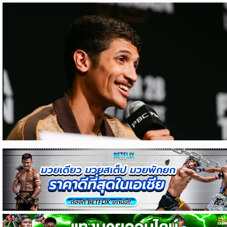
ข่าว
บอล
ไทย
ข่าว
ฟุตบอล
ต่าง
ประเทศ
ข่าว
NBA
ข่าว
NFL
คอ
ลัม
นิ
สต์