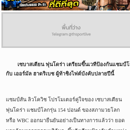
ผล
บอล
สด
Copyright
©
24
AUG
เซบาสเตียน ฟุนโดร่า เตรียมขึ้นเวทีป้องกันแชมป์
2017
กับ เออร์มัล ฮาดริเบช ผู้ท้าชิงไฟต์บังคับปลายปีนี้
-
2026
TH
Sport
,
แซมป์สัน ลิวโควิช โปรโมเตอร์คู่ใจของ เซบาสเตียน
All
rights
ฟุนโดร่า แชมป์โลกรุ่น 154 ปอนด์ ของสภามวยโลก
reserved.
หรือ WBC ออกมายืนยันอย่างเป็นทางการแล้วว่า ยอด