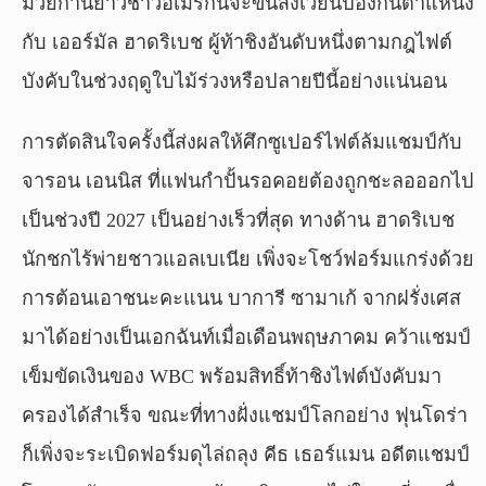
มวยก้านยาวชาวอเมริกันจะขึ้นสังเวียนป้องกันตำแหน่ง
กับ เออร์มัล ฮาดริเบช ผู้ท้าชิงอันดับหนึ่งตามกฎไฟต์
บังคับในช่วงฤดูใบไม้ร่วงหรือปลายปีนี้อย่างแน่นอน
การตัดสินใจครั้งนี้ส่งผลให้ศึกซูเปอร์ไฟต์ล้มแชมป์กับ
จารอน เอนนิส ที่แฟนกำปั้นรอคอยต้องถูกชะลอออกไป
เป็นช่วงปี 2027 เป็นอย่างเร็วที่สุด ทางด้าน ฮาดริเบช
นักชกไร้พ่ายชาวแอลเบเนีย เพิ่งจะโชว์ฟอร์มแกร่งด้วย
การต้อนเอาชนะคะแนน บาการี ซามาเก้ จากฝรั่งเศส
มาได้อย่างเป็นเอกฉันท์เมื่อเดือนพฤษภาคม คว้าแชมป์
เข็มขัดเงินของ WBC พร้อมสิทธิ์ท้าชิงไฟต์บังคับมา
ครองได้สำเร็จ ขณะที่ทางฝั่งแชมป์โลกอย่าง ฟุนโดร่า
ก็เพิ่งจะระเบิดฟอร์มดุไล่ถลุง คีธ เธอร์แมน อดีตแชมป์