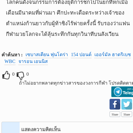
โลกคนดังจนกรรมการต้องยุติการชกไปในยกที่หกเมื่อ
เดือนมีนาคมที่ผ่านมา ศึกปะทะเดือดระหว่างเจ้าของ
ตำแหน่งก้านยาวกับผู้ท้าชิงไร้พ่ายครั้งนี้ รับรองว่าแฟน
กีฬามวยโลกจะได้ลุ้นระทึกกันทุกวินาทีบนสังเวียน
เซบาสเตียน ฟุนโดร่า
154 ปอนด์
เออร์มัล ฮาดริเบช
คำค้นหา :
WBC
จารอน เอนนิส
0
0
ถ้าไม่อยากพลาดทุกข่าวสารของวงการกีฬา โปรดติดตาม
Share
Share
แสดงความคิดเห็น