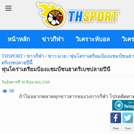
เข้า
สู่
ระบบ
หน้าหลัก
ข่าวกีฬา
วิเคราะห์บอล
วิเค
THSPORT
/
ข่าวกีฬา
/
ข่าว มวย
/
ฟุนโดร่าเตรียมป้องแชมป์ชนฮา
ดริเบชปลายปีนี้
เข้าสู่ระบบ
ฟุนโดร่าเตรียมป้องแชมป์ชนฮาดริเบชปลายปีนี้
เข้าสู่ระบบด้วย facebook
วันอังคารที่ 30 มิถุนายน 2569
สมัคร
68
ถ้าไม่อยากพลาดทุกข่าวสารของวงการกีฬา โปรดติดตาม
สมาชิก
ข่าว
กีฬา
Share
Share