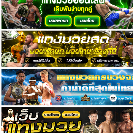
วิเคราะห์
บอล
วิเคราะห์
NFL
วิเคราะห์
NBA
ทีเด็ด
บอล
แกล
ล
อรี่
สาว
งาม