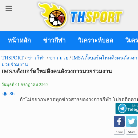
เข้า
สู่
ระบบ
หน้าหลัก
ข่าวกีฬา
วิเคราะห์บอล
วิเค
THSPORT
/
ข่าวกีฬา
/
ข่าว มวย
/
IMSAตั้งบอร์ดใหม่ดึงคนดังวง
มวยร่วมงาน
เข้าสู่ระบบ
IMSAตั้งบอร์ดใหม่ดึงคนดังวงการมวยร่วมงาน
เข้าสู่ระบบด้วย facebook
วันพุธที่ 01 กรกฎาคม 2569
สมัคร
86
ถ้าไม่อยากพลาดทุกข่าวสารของวงการกีฬา โปรดติดตาม
สมาชิก
ข่าว
กีฬา
Share
Share