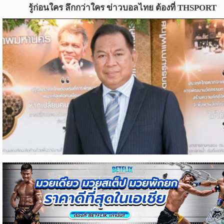
ข่าว
รู้ก่อนใคร ลึกกว่าใคร ข่าวบอลไทย ต้องที่ THSPORT
บอล
ไทย
ข่าว
ฟุตบอล
ต่าง
ประเทศ
ข่าว
NBA
ข่าว
NFL
คอ
ลัม
นิ
สต์