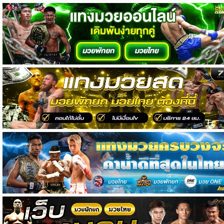
วิเคราะห์
บอล
วิเคราะห์
NFL
วิเคราะห์
NBA
ทีเด็ด
บอล
แกล
ล
อรี่
สาว
งาม