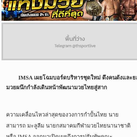
ผล
บอล
สด
Copyright
©
24
AUG
2017
IMSA เผยโฉมบอร์ดบริหารชุดใหม่ ดึงคนดังและ
-
2026
มวยผนึกกำลังเดินหน้าพัฒนามวยไทยสู่สาก
TH
Sport
,
All
rights
ความเคลื่อนไหวล่าสุดของวงการกำปั้นไทย นาย
reserved.
สามารถ มะลูลีม นายกสมาคมกีฬามวยไทยนานาชาติ
หรือ IMSA ออกมาเปิดเผยถึงการปรับทัพคณะ