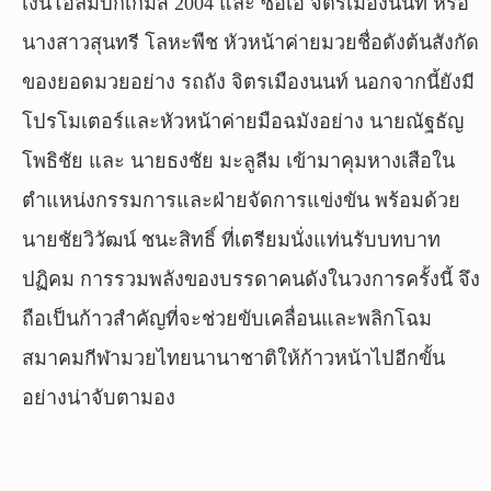
เงินโอลิมปิกเกมส์ 2004 และ ซ้อเอ๋ จิตรเมืองนนท์ หรือ
นางสาวสุนทรี โลหะพืช หัวหน้าค่ายมวยชื่อดังต้นสังกัด
ของยอดมวยอย่าง รถถัง จิตรเมืองนนท์ นอกจากนี้ยังมี
โปรโมเตอร์และหัวหน้าค่ายมือฉมังอย่าง นายณัฐธัญ
โพธิชัย และ นายธงชัย มะลูลีม เข้ามาคุมหางเสือใน
ตำแหน่งกรรมการและฝ่ายจัดการแข่งขัน พร้อมด้วย
นายชัยวิวัฒน์ ชนะสิทธิ์ ที่เตรียมนั่งแท่นรับบทบาท
ปฏิคม การรวมพลังของบรรดาคนดังในวงการครั้งนี้ จึง
ถือเป็นก้าวสำคัญที่จะช่วยขับเคลื่อนและพลิกโฉม
สมาคมกีฬามวยไทยนานาชาติให้ก้าวหน้าไปอีกขั้น
อย่างน่าจับตามอง