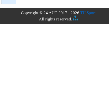
Copyright © 24 AUG 2017 - 2026
TH Sport
All rights reserved.