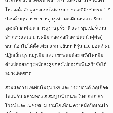
มวยไทย และ เพชรมาริสา ส.นาเคียน ต่างโชว์ฟอร์ม
โหดเผด็จศึกคู่แข่งแบบไม่ครบยก ขณะที่ฝั่งชายรุ่น 115
ปอนด์ นฤนาท ทายาทลูกงูเห่า ตะเคียนทอง เตรียม
อุดมศึกษาพัฒนาการสุราษฎร์ธานี และ ซุปเปอร์แมน
อ่าวนางแลนด์มาร์คยิม กอดคอกันตะบันหน้าคู่ต่อสู้
ชนะน็อกไปได้ตั้งแต่ยกแรก ขยับมาที่รุ่น 118 ปอนด์ คม
ปฏักเล็ก สุราษฎร์ยิม และ เขาพนมน้อย ตรังไฟท์ยิม
ต่างปล่อยอาวุธหนักส่งคู่ชกลงไปกองกับพื้นคว้าชัยได้
อย่างเด็ดขาด
ส่วนผลการแข่งขันในรุ่น 135 และ 147 ปอนด์ ก็ดุเดือด
ไม่แพ้กัน ฉลามทอง ส.สมบูรณ์ เด่นระโนด อบต.สา
โรจน์ และ เพชรชย ม.รวมใจเพื่อน ควงหมัดปิดเกมไว