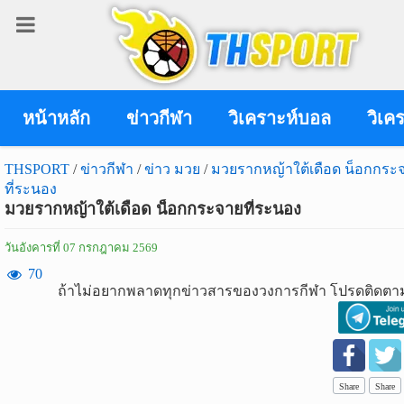
เข้า
สู่
ระบบ
หน้าหลัก
ข่าวกีฬา
วิเคราะห์บอล
วิเค
THSPORT
/
ข่าวกีฬา
/
ข่าว มวย
/
มวยรากหญ้าใต้เดือด น็อกกระ
ที่ระนอง
เข้าสู่ระบบ
มวยรากหญ้าใต้เดือด น็อกกระจายที่ระนอง
เข้าสู่ระบบด้วย facebook
วันอังคารที่ 07 กรกฎาคม 2569
สมัคร
70
ถ้าไม่อยากพลาดทุกข่าวสารของวงการกีฬา โปรดติดตาม
สมาชิก
ข่าว
กีฬา
Share
Share