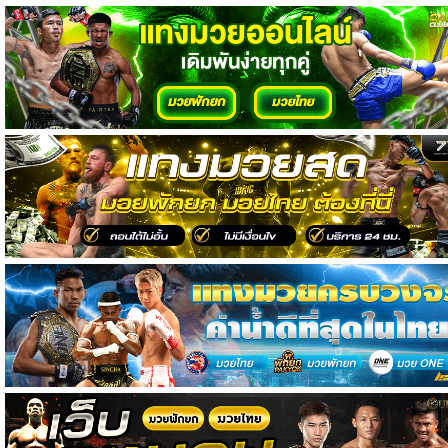
วิเคราะห์
บอล
วิเคราะห์
NFL
วิเคราะห์
NBA
ทีเด็ด
บอล
แกล
ล
อรี่
สาว
งาม