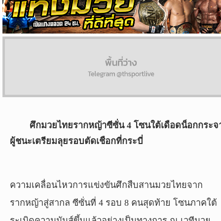
ผล
บอล
สด
Copyright
©
24
AUG
2017
ศึกมวยไทยรากหญ้าซีซั่น 4 โซนใต้เดือดน็อกกระจ
-
2026
ผู้ชนะเตรียมลุยรอบตัดเชือกที่กระบี่
TH
Sport
,
All
rights
ความเคลื่อนไหวการแข่งขันศึกสืบสานมวยไทยจาก
reserved.
รากหญ้าสู่สากล ซีซั่นที่ 4 รอบ 8 คนสุดท้าย โซนภาคใต้
ระเบิดความมันส์ขึ้นแล้วอย่างเป็นทางการ ณ เวทีมวย