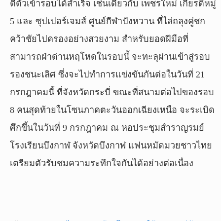
ตีตั๋วเข้ารอบได้สำเร็จ เช่นเดียวกับ เพชรใหม่ เกียรติหมู่
5 และ ซุปเปอร์เจมส์ ศูนย์กีฬาปังหวาน ที่ไล่ถลุงคู่ชก
คว้าชัยไปครองอย่างสวยงาม สำหรับยอดฝีมือที่
สามารถฝ่าด่านหฤโหดในรอบนี้ จะทะลุผ่านเข้าสู่รอบ
รองชนะเลิศ ซึ่งจะไปทำการแข่งขันกันต่อในวันที่ 21
กรกฎาคมนี้ ที่จังหวัดกระบี่ ขณะที่สนามต่อไปของรอบ
8 คนสุดท้ายในโซนภาคตะวันออกเฉียงเหนือ จะระเบิด
ศึกขึ้นในวันที่ 9 กรกฎาคม ณ หอประชุมสำราญรมย์
โรงเรียนบึงกาฬ จังหวัดบึงกาฬ แฟนหมัดมวยชาวไทย
เตรียมตัวรับชมความระทึกใจกันได้อย่างต่อเนื่อง