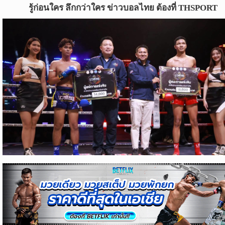
ข่าว
รู้ก่อนใคร ลึกกว่าใคร ข่าวบอลไทย ต้องที่ THSPORT
บอล
ไทย
ข่าว
ฟุตบอล
ต่าง
ประเทศ
ข่าว
NBA
ข่าว
NFL
คอ
ลัม
นิ
สต์