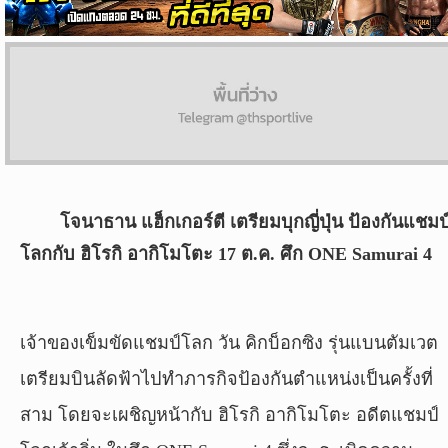
ผล
บอล
สด
Copyright
©
24
AUG
โจนาธาน แฮ็กเกอร์ตี เตรียมบุกญี่ปุ่น ป้องกันแชมป
2017
โลกกับ ฮิโรกิ อากิโมโตะ 17 ต.ค. ศึก ONE Samurai 4
-
2026
TH
Sport
,
เจ้าของเข็มขัดแชมป์โลก วัน คิกบ็อกซิง รุ่นแบนตัมเวต
All
rights
เตรียมบินลัดฟ้าไปทำภารกิจป้องกันตำแหน่งเป็นครั้งที่
reserved.
สาม โดยจะเผชิญหน้ากับ ฮิโรกิ อากิโมโตะ อดีตแชมป์