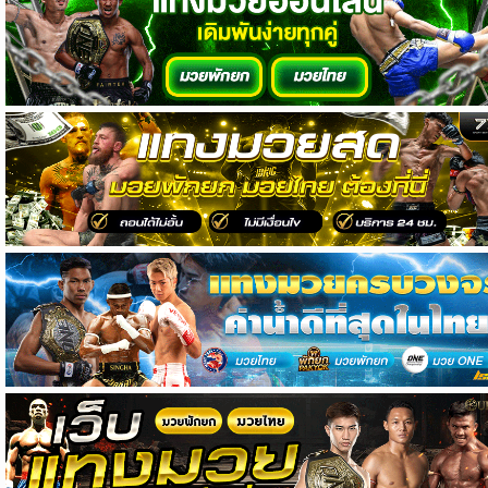
วิเคราะห์
บอล
วิเคราะห์
NFL
วิเคราะห์
NBA
ทีเด็ด
บอล
แกล
ล
อรี่
สาว
งาม