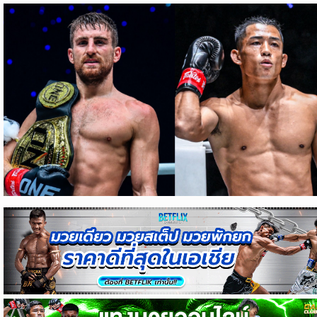
ข่าว
บอล
ไทย
ข่าว
ฟุตบอล
ต่าง
ประเทศ
ข่าว
NBA
ข่าว
NFL
คอ
ลัม
นิ
สต์