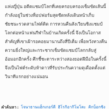
แห่งญี่ปุ่น อดีตแชมป์โลกที่เคยครอบครองเข็มขัดเส้นนี้
กำลังอยู่ในช่วงท็อปฟอร์มสุดขีดหลังเดินหน้าเก็บ
ชัยชนะรวดสามไฟต์ติด การหวนคืนสังเวียนชิงแชมป์
โลกต่อหน้าแฟนกีฬาในบ้านเกิดครั้งนี้ จึงเป็นโอกาส
สำคัญที่เขาเฝ้ารอคอยมานานถึงสี่ปีเต็ม เพื่อหวังทวงคืน
ความยิ่งใหญ่และกระชากเข็มขัดแชมป์โลกกลับสู่
อ้อมอกอีกครั้ง ศึกชี้ชะตาระหว่างสองยอดฝีมือในครั้งนี้
จึงเป็นไฟต์ระดับห้าดาวที่รับประกันความดุเดือดตั้งแต่
วินาทีแรกอย่างแน่นอน
โจนาธานแฮ็กเกอร์ตี
ฮิโรกิอากิโมโตะ
คิกบ็อกซิง
คำค้นหา :