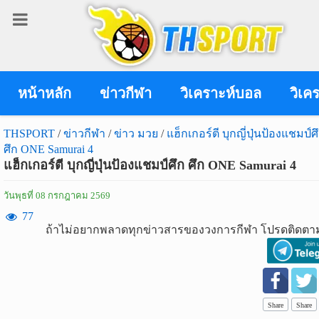
เข้า
สู่
ระบบ
หน้าหลัก
ข่าวกีฬา
วิเคราะห์บอล
วิเค
THSPORT
/
ข่าวกีฬา
/
ข่าว มวย
/
แฮ็กเกอร์ตี บุกญี่ปุ่นป้องแชมป์ศ
ศึก ONE Samurai 4
เข้าสู่ระบบ
แฮ็กเกอร์ตี บุกญี่ปุ่นป้องแชมป์ศึก ศึก ONE Samurai 4
เข้าสู่ระบบด้วย facebook
วันพุธที่ 08 กรกฎาคม 2569
สมัคร
77
ถ้าไม่อยากพลาดทุกข่าวสารของวงการกีฬา โปรดติดตาม
สมาชิก
ข่าว
กีฬา
Share
Share