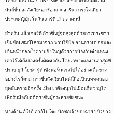
โลกเจ้าถิ่น ในศึก
ONE Samurai
4 ซึ่งจะระเบิดความ
มันส์ขึ้น ณ สังเวียนอาริอาเกะ อารีนา กรุงโตเกียว
ประเทศญี่ปุ่น ในวันเสาร์ที่ 17 ตุลาคมนี้
สำหรับ แฮ็กเกอร์ตี ก้าวขึ้นสู่จุดสูงสุดด้วยการกระชาก
เข็มขัดแชมป์โลกมาจาก ฟาบริซิโอ อานดราเด ก่อนจะ
เดินหน้าตอกย้ำความยิ่งใหญ่ด้วยการป้องกันตำแหน่ง
เอาไว้ได้ถึงสองครั้งติดต่อกัน โดยเฉพาะผลงานล่าสุดที่
ปราบ ยูกิ โยซะ ผู้ท้าชิงฟอร์มแรงไปได้อย่างเด็ดขาด
อย่างไรก็ตาม การขึ้นสังเวียนไฟต์นี้ถือเป็นบททดสอบ
สุดอันตรายอีกครั้ง เมื่อเขาต้องบุกไปเยือนถิ่นซามูไร
เพื่อรับมือกับอดีตราชันผู้กระหายชัยชนะ
ทางด้าน ฮิโรกิ อากิโมโตะ นักชกเจ้าของฉายา บัวขาว