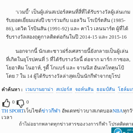
‘เวมบี้’ เป็นผู้เล่นสเปอร์สคนที่สี่ที่ได้รับรางวัลผู้เล่นเกม
รับยอดเยี่ยมแห่งปี เขาร่วมกับ แอลวิน โรเบิร์ตสัน (1985-
86), เดวิด โรบินสัน (1991-92) และ คาไว เลนนาร์ด ผู้ที่ได้
รับรางวัลสองฤดูกาลติดต่อกันในปี 2014-15 และ 2015-16
นอกจากนี้
นักเตะชาวฝรั่งเศสรายนี้ยังกลายเป็นผู้เล่น
ที่เกิดในยุโรปคนที่
5
ที่ได้รับรางวัลนี้
ต่อจาก
มาร์ก
กาซอล
,
โยอาคิม
โนอาห์
,
รูดี้
โกแบร์
และ
จานนิส
อันเทโทคุนโป้
โดย
7
ใน
14
ผู้ได้รับรางวัลล่าสุดเป็นนักกีฬาจากยุโรป
เวมบานยาม่า
สเปอร์ส
จอห์นสัน
ธอมป์สัน
โฮล์มเ
คำค้นหา :
0
0
TH SPORT
เว็บไซต์
ข่าวกีฬา
อัพเดทข่าวบาสเกตบอล
NBA
ทุกว
เวลา
ถ้าไม่อยากพลาดทุกข่าวสารของวงการกีฬา โปรดติดตาม