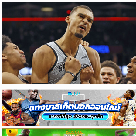
ข่าว
บอล
ไทย
ข่าว
ฟุตบอล
ต่าง
ประเทศ
ข่าว
NBA
ข่าว
NFL
คอ
ลัม
นิ
สต์