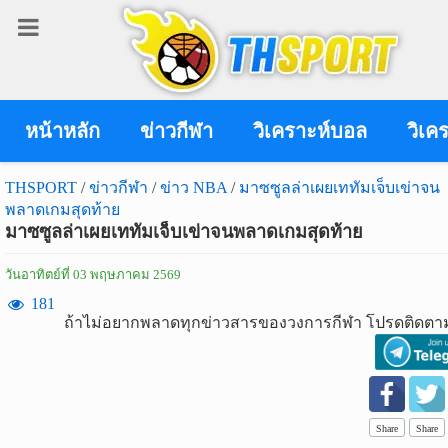
เข้า
สู่
ระบบ
หน้าหลัก
ข่าวกีฬา
วิเคราะห์บอล
วิเค
THSPORT
/
ข่าวกีฬา
/
ข่าว NBA
/
มาซซูลล่าเผยเททัมเจ็บเข่าจน
พลาดเกมสุดท้าย
เข้าสู่ระบบ
มาซซูลล่าเผยเททัมเจ็บเข่าจนพลาดเกมสุดท้าย
เข้าสู่ระบบด้วย facebook
วันอาทิตย์ที่ 03 พฤษภาคม 2569
สมัคร
181
ถ้าไม่อยากพลาดทุกข่าวสารของวงการกีฬา โปรดติดตาม
สมาชิก
ข่าว
กีฬา
Share
Share