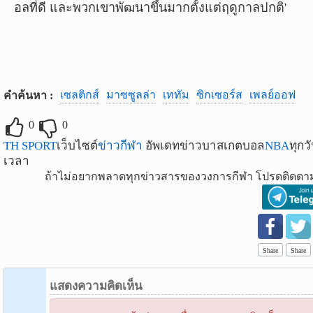
อลที่ดี และพวกเขาพัฒนาขึ้นมากตั้งแต่ฤดูกาลปกติ'
เซลติกส์
มาซซูลล่า
เททัม
ซิกเซอร์ส
เพลย์ออฟ
คำค้นหา :
0
0
TH SPORT
เว็บไซต์
ข่าวกีฬา
อัพเดทข่าวบาสเกตบอล
NBA
ทุกว
เวลา
ถ้าไม่อยากพลาดทุกข่าวสารของวงการกีฬา โปรดติดตาม
Share
Share
แสดงความคิดเห็น