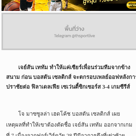
ผล
บอล
สด
Copyright
©
24
AUG
เจย์สัน เททัม ทำให้แค่เชียร์เพื่อนร่วมทีมจากข้าง
2017
สนาม ก่อน บอสตัน เซลติกส์ จะตกรอบเพลย์ออฟหลังกา
-
2026
ปราชัยต่อ ฟิลาเดลเฟีย เซเว่นตี้ซิกเซอร์ส 3-4 เกมซีรีส์
TH
Sport
,
All
rights
โจ มาซซูลล่า เฮดโค้ช บอสตัน เซลติกส์ เผย
reserved.
เหตุผลที่ทำให้เขาต้องตัดชื่อ เจย์สัน เททัม ออกจากเกม
ที่ 7 เนื่องจากฟอร์เวิร์ดวัย 28 ปีมีอาการตึงที่เข่าซ้าย