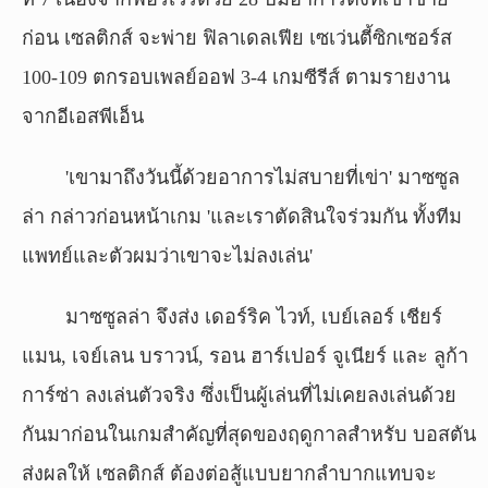
ก่อน เซลติกส์ จะพ่าย ฟิลาเดลเฟีย เซเว่นตี้ซิกเซอร์ส
100-109 ตกรอบเพลย์ออฟ 3-4 เกมซีรีส์ ตามรายงาน
จากอีเอสพีเอ็น
'เขามาถึงวันนี้ด้วยอาการไม่สบายที่เข่า' มาซซูล
ล่า กล่าวก่อนหน้าเกม 'และเราตัดสินใจร่วมกัน ทั้งทีม
แพทย์และตัวผมว่าเขาจะไม่ลงเล่น'
มาซซูลล่า จึงส่ง เดอร์ริค ไวท์, เบย์เลอร์ เชียร์
แมน, เจย์เลน บราวน์, รอน ฮาร์เปอร์ จูเนียร์ และ ลูก้า
การ์ซ่า ลงเล่นตัวจริง ซึ่งเป็นผู้เล่นที่ไม่เคยลงเล่นด้วย
กันมาก่อนในเกมสำคัญที่สุดของฤดูกาลสำหรับ บอสตัน
ส่งผลให้ เซลติกส์ ต้องต่อสู้แบบยากลำบากแทบจะ