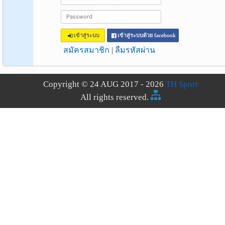
เข้าสู่ระบบ
เข้าสู่ระบบด้วย facebook
สมัครสมาชิก
|
ลืมรหัสผ่าน
Copyright © 24 AUG 2017 - 2026
TH Sport
All rights reserved.