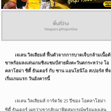
ผล
บอล
สด
Copyright
©
24
AUG
เจเลน วิลเลียมส์ ฟื้นตัวจากการบาดเจ็บกล้ามเนื้อต
2017
ขาพร้อมลงเล่นเกมชิงแชมป์สายฝั่งตะวันตกระหว่าง โอ
-
2026
คลาโฮม่า ซิตี้ ธันเดอร์ กับ ซาน แอนโธนิโอ สเปอร์ส ที่
TH
เริ่มเกมแรก วันอังคารนี้
Sport
,
All
rights
reserved.
เจเลน วิลเลียมส์ การ์ดวัย 25 ปีของ โอคลาโฮม่า
ซิตี้ ธันเดอร์ เผยว่าเขากลับมาฟิตสมบูรณ์พร้อมลงเล่น