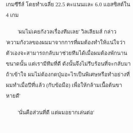
เกมซีรีส์ โดยทำเฉลี่ย 22.5 คะแนนและ 6.0 แอสซิสต์ใน
4 เกม
'ผมไม่เคยกังวลเรื่องทีมเลย' วิลเลียมส์ กล่าว
'ความกังวลของผมมาจากการที่ผมต้องทำให้แน่ใจว่า
ตัวเองจะสามารถกลับมาช่วยทีมได้เมื่อผมต้องพักนาน
ขนาดนั้น แต่เรามีทีมที่ดี ดังนั้นจึงไม่รีบร้อนที่จะกลับมา
ถ้าเข้าใจ ผมไม่ต้องกดปุ่มอะไรเป็นพิเศษหรือทำอย่างที่
ผมทำเมื่อปีที่แล้ว (กับข้อมือ) เพื่อให้กล้ามเนื้อต้นขา
หายดี'
'นั่นคือส่วนที่ดี แต่ผมอยากเล่นต่อ'