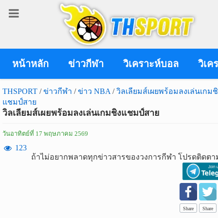
เข้า
สู่
ระบบ
หน้าหลัก
ข่าวกีฬา
วิเคราะห์บอล
วิเค
THSPORT
/
ข่าวกีฬา
/
ข่าว NBA
/
วิลเลียมส์เผยพร้อมลงเล่นเกมช
แชมป์สาย
เข้าสู่ระบบ
วิลเลียมส์เผยพร้อมลงเล่นเกมชิงแชมป์สาย
เข้าสู่ระบบด้วย facebook
วันอาทิตย์ที่ 17 พฤษภาคม 2569
สมัคร
123
ถ้าไม่อยากพลาดทุกข่าวสารของวงการกีฬา โปรดติดตาม
สมาชิก
ข่าว
กีฬา
Share
Share