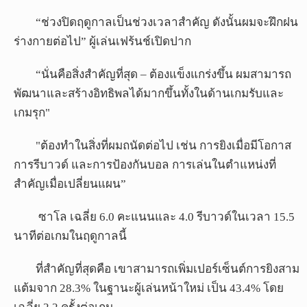
“ช่วงปิดฤดูกาลเป็นช่วงเวลาสำคัญ ดังนั้นผมจะฝึกฝน
ร่างกายต่อไป” ผู้เล่นเฟร้นช์เปิดปาก
“นั่นคือสิ่งสำคัญที่สุด – ต้องแข็งแกร่งขึ้น ผมสามารถ
พัฒนาและสร้างอิทธิพลได้มากขึ้นทั้งในด้านเกมรับและ
เกมรุก"
"ต้องทำในสิ่งที่ผมถนัดต่อไป เช่น การยิงเมื่อมีโอกาส
การรีบาวด์ และการป้องกันบอล การเล่นในตำแหน่งที่
สำคัญเมื่อเปลี่ยนแผน”
ซาโล เฉลี่ย 6.0 คะแนนและ 4.0 รีบาวด์ในเวลา 15.5
นาทีต่อเกมในฤดูกาลนี้
ที่สำคัญที่สุดคือ
เขาสามารถเพิ่มเปอร์เซ็นต์การยิงสาม
แต้มจาก
28.3%
ในฐานะผู้เล่นหน้าใหม่
เป็น
43.4%
โดย