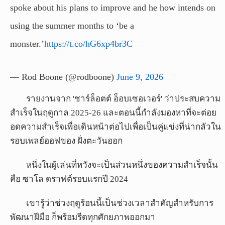
spoke about his plans to improve and he how intends on
using the summer months to ‘be a
monster.’
https://t.co/hG6xp4br3C
— Rod Boone (@rodboone)
June 9, 2026
รายงานจาก 'ชาร์ล็อตต์ อ็อบเซอเวอร์' ว่าประสบความ
สำเร็จในฤดูกาล 2025-26 และตอนนี้กำลังมองหาที่จะต่อย
อดความสำเร็จเพื่อเดินหน้าต่อไปเพื่อเป็นคู่แข่งที่น่ากลัวใน
รอบเพลย์ออฟของ ฝั่งตะวันออก
หนึ่งในผู้เล่นที่หวังจะเป็นส่วนหนึ่งของความสำเร็จนั้น
คือ ซาโล ดราฟต์รอบแรกปี 2024
เขารู้ว่าช่วงฤดูร้อนนี้เป็นช่วงเวลาสำคัญสำหรับการ
พัฒนาฝีมือ ก็พร้อมรีดทุกศักยภาพออกมา