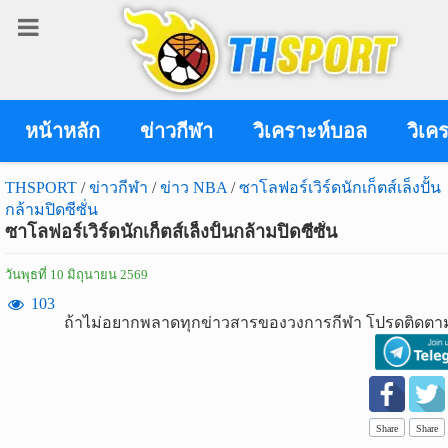
เข้า
สู่
ระบบ
หน้าหลัก
ข่าวกีฬา
วิเคราะห์บอล
วิเค
THSPORT
/
ข่าวกีฬา
/
ข่าว NBA
/
ซาโลฟอร์เวิร์ดนักเก็ตส์เล็งปั้น
กล้ามปิดซีซั่น
เข้าสู่ระบบ
ซาโลฟอร์เวิร์ดนักเก็ตส์เล็งปั้นกล้ามปิดซีซั่น
เข้าสู่ระบบด้วย facebook
วันพุธที่ 10 มิถุนายน 2569
สมัคร
103
ถ้าไม่อยากพลาดทุกข่าวสารของวงการกีฬา โปรดติดตาม
สมาชิก
ข่าว
กีฬา
Share
Share