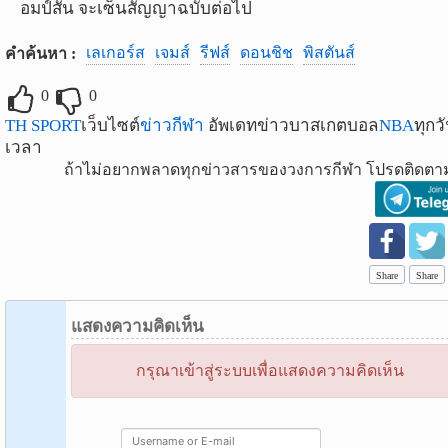
อมป์สัน จะเซ็นสัญญาฉบับต่อไป
เลเกอร์ส
เจมส์
รีฟส์
ดอนชิช
พิสตันส์
คำค้นหา :
0
0
TH SPORT
เว็บไซต์
ข่าวกีฬา
อัพเดทข่าวบาสเกตบอล
NBA
ทุกว
เวลา
ถ้าไม่อยากพลาดทุกข่าวสารของวงการกีฬา โปรดติดตาม
Share
Share
แสดงความคิดเห็น
กรุณาเข้าสู่ระบบเพื่อแสดงความคิดเห็น