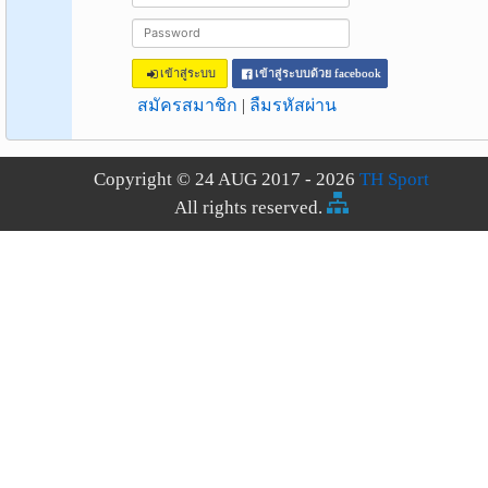
เข้าสู่ระบบ
เข้าสู่ระบบด้วย facebook
สมัครสมาชิก
|
ลืมรหัสผ่าน
Copyright © 24 AUG 2017 - 2026
TH Sport
All rights reserved.