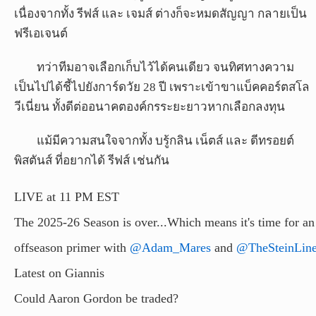
เนื่องจากทั้ง รีฟส์ และ เจมส์ ต่างก็จะหมดสัญญา กลายเป็น
ฟรีเอเจนต์
ทว่าทีมอาจเลือกเก็บไว้ได้คนเดียว จนทิศทางความ
เป็นไปได้ชี้ไปยังการ์ดวัย 28 ปี เพราะเข้าขาแบ็คคอร์ตสโล
วีเนี่ยน ทั้งดีต่ออนาคตองค์กรระยะยาวหากเลือกลงทุน
แม้มีความสนใจจากทั้ง บรู้กลิน เน็ตส์ และ ดีทรอยต์
พิสตันส์ ที่อยากได้ รีฟส์ เช่นกัน
LIVE at 11 PM EST
The 2025-26 Season is over...Which means it's time for an
offseason primer with
@Adam_Mares
and
@TheSteinLin
Latest on Giannis
Could Aaron Gordon be traded?