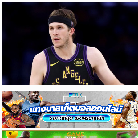
ข่าว
บอล
ไทย
ข่าว
ฟุตบอล
ต่าง
ประเทศ
ข่าว
NBA
ข่าว
NFL
คอ
ลัม
นิ
สต์