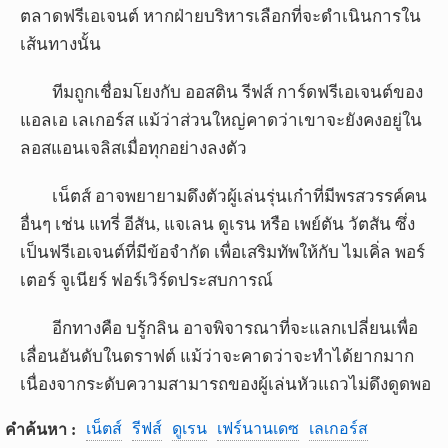
ตลาดฟรีเอเจนต์ หากฝ่ายบริหารเลือกที่จะดำเนินการใน
เส้นทางนั้น
ทีมถูกเชื่อมโยงกับ ออสติน รีฟส์ การ์ดฟรีเอเจนต์ของ
แอลเอ เลเกอร์ส แม้ว่าส่วนใหญ่คาดว่าเขาจะยังคงอยู่ใน
ลอสแอนเจลิสเมื่อทุกอย่างลงตัว
เน็ตส์ อาจพยายามดึงตัวผู้เล่นรุ่นเก๋าที่มีพรสวรรค์คน
อื่นๆ เช่น แทรี่ อีสัน, แจเลน ดูเรน หรือ เพย์ตัน วัตสัน ซึ่ง
เป็นฟรีเอเจนต์ที่มีข้อจำกัด เพื่อเสริมทัพให้กับ ไมเคิ่ล พอร์
เตอร์ จูเนียร์ ฟอร์เวิร์ดประสบการณ์
อีกทางคือ
บรู้กลิน
อาจพิจารณาที่จะแลกเปลี่ยนเพื่อ
เลื่อนอันดับในดราฟต์
แม้ว่าจะคาดว่าจะทำได้ยากมาก
เนื่องจากระดับความสามารถของผู้เล่นหัวแถวไม่ดึงดูดพอ
เน็ตส์
รีฟส์
ดูเรน
เฟร์นานเดซ
เลเกอร์ส
คำค้นหา :