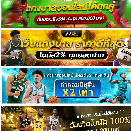
วิเคราะห์
บอล
วิเคราะห์
NFL
วิเคราะห์
NBA
ทีเด็ด
บอล
แกล
ล
อรี่
สาว
งาม