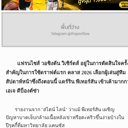
ผล
บอล
สด
Copyright
©
24
AUG
แฟรนไชส์ วอชิงตัน วิเซิร์ดส์ อยู่ในการตัดสินใจครั้
2017
สำคัญในการใช้ดราฟต์แรก คลาส 2026 เลือกผู้เล่นสู่ทีม
-
2026
สัปดาห์หน้าซึ่งถึงตอนนี้ แดร์ริน พีเทอร์สัน เข้าเค้ามากก
TH
เอเจ ดีบ็องต์ซ่า
Sport
,
All
rights
รายงานจาก ‘สไตน์ ไลน์’ ว่าแม้ พีเทอร์สัน เผชิญ
reserved.
ปัญหาบาดเจ็บกล้ามเนื้อหลังเข่าหรือตะคริวขึ้นง่ายบ้างใน
ปีรุคกี้ที่มหาวิทยาลัย แคนซัส