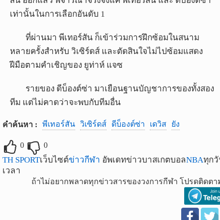
สัน ออกแล้ว พิจารณาจริงจังแค่ พีเทอร์สัน และ ดีบ็องต์ซ่า
เท่านั้นในการเลือกอันดับ 1
ที่ผ่านมา พีเทอร์สัน ก็เข้าร่วมการฝึกซ้อมในสนาม
หลายครั้งสำหรับ วิเซิร์ดส์ และตัดสินใจไม่ไปซ้อมแสดง
ฝีมือตามคำเชิญของ ยูท่าห์ แจซ
รายของ ดีบ็องต์ซ่า มาเยือนฐานบัญชาการของทั้งสอง
ทีม แต่ไม่คาดว่าจะพบกับทีมอื่น
พีเทอร์สัน
วิเซิร์ดส์
ดีบ็องต์ซ่า
เดวิส
ยัง
คำค้นหา :
0
0
TH SPORT
เว็บไซต์
ข่าวกีฬา
อัพเดทข่าวบาสเกตบอล
NBA
ทุกว
เวลา
ถ้าไม่อยากพลาดทุกข่าวสารของวงการกีฬา โปรดติดตาม