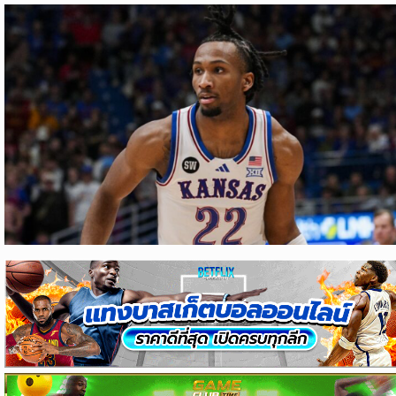
ข่าว
บอล
ไทย
ข่าว
ฟุตบอล
ต่าง
ประเทศ
ข่าว
NBA
ข่าว
NFL
คอ
ลัม
นิ
สต์