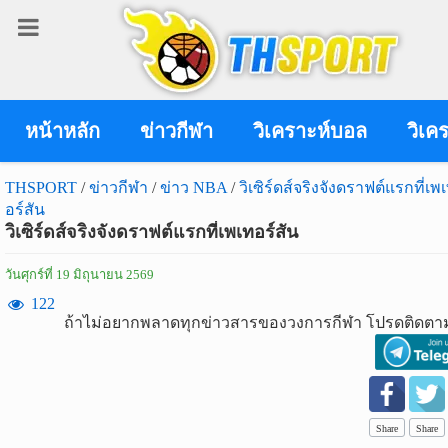
เข้า
สู่
ระบบ
หน้าหลัก
ข่าวกีฬา
วิเคราะห์บอล
วิเค
THSPORT
/
ข่าวกีฬา
/
ข่าว NBA
/
วิเซิร์ดส์จริงจังดราฟต์แรกที่เพ
อร์สัน
เข้าสู่ระบบ
วิเซิร์ดส์จริงจังดราฟต์แรกที่เพเทอร์สัน
เข้าสู่ระบบด้วย facebook
วันศุกร์ที่ 19 มิถุนายน 2569
สมัคร
122
ถ้าไม่อยากพลาดทุกข่าวสารของวงการกีฬา โปรดติดตาม
สมาชิก
ข่าว
กีฬา
Share
Share