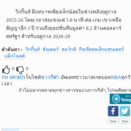
วิกกิ้นส์ มีบทบาทเพียงเล็กน้อยในช่วงหลังฤดูกาล
2025-26 โดยเวลาส่งแข่งแค่ 5.8 นาที-ต่อ-เกม เขาเหลือ
สัญญาอีก 3 ปี รวมถึงออปชั่นทีมมูลค่า 8.2 ล้านดอลลาร์
สหรัฐฯ สำหรับฤดูกาล 2028-29
วิกกิ้นส์
ธันเดอร์
ฮอว์กส์
กิลเจียสอเล็กแซนเดอร์
คำค้นหา :
แด็กโนลต์
0
0
TH SPORT
เว็บไซต์
ข่าวกีฬา
อัพเดทข่าวบาสเกตบอล
NBA
ทุกว
เวลา
ถ้าไม่อยากพลาดทุกข่าวสารของวงการกีฬา โปรดติดตาม
Share
Share