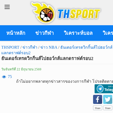
เข้า
สู่
ระบบ
หน้าหลัก
ข่าวกีฬา
วิเคราะห์บอล
วิเค
THSPORT
/
ข่าวกีฬา
/
ข่าว NBA
/
ธันเดอร์เทรดวิกกิ้นส์ไปฮอว์กส์
แลกดราฟต์รอบ2
เข้าสู่ระบบ
ธันเดอร์เทรดวิกกิ้นส์ไปฮอว์กส์แลกดราฟต์รอบ2
เข้าสู่ระบบด้วย facebook
วันจันทร์ที่ 22 มิถุนายน 2569
สมัคร
75
ถ้าไม่อยากพลาดทุกข่าวสารของวงการกีฬา โปรดติดตาม
สมาชิก
ข่าว
กีฬา
Share
Share