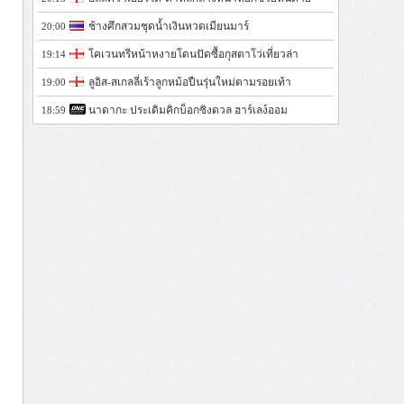
ช้างศึกสวมชุดน้ำเงินหวดเมียนมาร์
20:00
โคเวนทรีหน้าหงายโดนปัดซื้อกุสตาโว่เที่ยวล่า
19:14
ลูอิส-สเกลลี่เร้าลูกหม้อปืนรุ่นใหม่ตามรอยเท้า
19:00
นาดากะ ประเดิมคิกบ็อกซิงดวล ฮาร์เลง์ออม
18:59