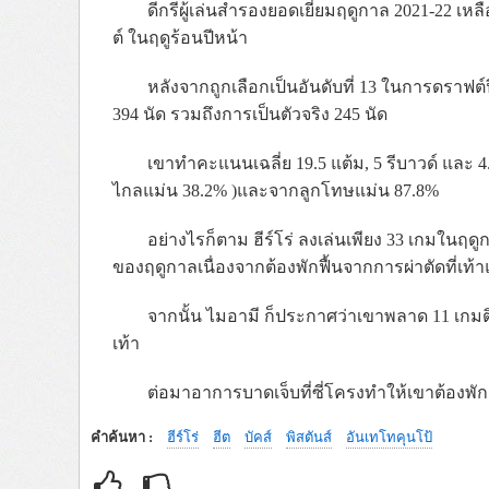
ดีกรีผู้เล่นสำรองยอดเยี่ยมฤดูกาล 2021-22 เห
ต์ ในฤดูร้อนปีหน้า
หลังจากถูกเลือกเป็นอันดับที่ 13 ในการดราฟต์
394 นัด รวมถึงการเป็นตัวจริง 245 นัด
เขาทำคะแนนเฉลี่ย 19.5 แต้ม, 5 รีบาวด์ และ 
ไกลแม่น 38.2% )และจากลูกโทษแม่น 87.8%
อย่างไรก็ตาม ฮีร์โร่ ลงเล่นเพียง 33 เกมในฤ
ของฤดูกาลเนื่องจากต้องพักฟื้นจากการผ่าตัดที่เท้
จากนั้น ไมอามี ก็ประกาศว่าเขาพลาด 11 เกมต
เท้า
ต่อมาอาการบาดเจ็บที่ซี่โครงทำให้เขาต้องพั
คำค้นหา :
ฮีร์โร่
ฮีต
บัคส์
พิสตันส์
อันเทโทคุนโป้