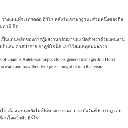
ี วางแผนที่จะเทรดต่อ ฮีร์โร่ หลังรับเขามาฐานะส่วนหนึ่งของดีล
ไมอามี ฮีต
ามารถเป็นแกนหลักของการกู้ผลงานกลับมาของ บัคส์ ทว่าด้วยแผนงาน
นียร์ และ คาสปาราส ยาคูซิโอนิส เอาไว้สมเหตุสมผลกว่า
rade of Giannis Antetokounmpo, Bucks general manager Jon Horst
orward and how their two picks tonight fit into that vision.
มได้ เนื่องจากจะยังไม่เป็นทางการจนกว่าจะถึงวันที่ 6 กรกฎาคม
ี่สนใจคว้าตัว ฮีร์โร่