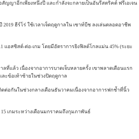
ลือสัญญาอีกเพียงหนึ่งปี และกำลังจะกลายเป็นอันรีสตริคต์ ฟรีเอเจน
ปี 2019 ฮีร์โร่ ใช้เวลาเจ็ดฤดูกาลใน เซาท์บีช ลงเล่นตลอดอาชีพ
4.1 แอสซิสต์-ต่อ-เกม โดยมีอัตราการยิงฟิลด์โกลแม่น 45% (ระยะ
ดูกาลที่แล้ว เนื่องจากอาการบาดเจ็บหลายครั้ง เขาพลาดเดือนแรก
าและข้อเท้าซ้ายในช่วงปิดฤดูกาล
ิดต่อกันในช่วงกลางเดือนธันวาคมเนื่องจากอาการฟกช้ำที่นิ้ว
ก 15 เกมระหว่างเดือนมกราคมถึงกุมภาพันธ์