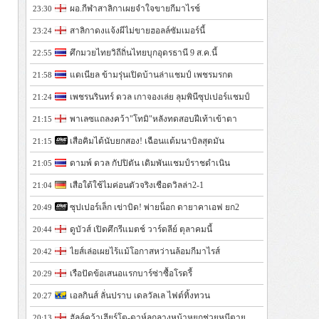
ผอ.กีฬาสาลิกาเผยจำใจขายกีมาไรช์
23:30
สาลิกาดงแจ้งผีไม่ขายฮอลล์ซัมเมอร์นี้
23:24
ศึกมวยไทยวิถีถิ่นไทยบุกอุดรธานี 9 ส.ค.นี้
22:55
แดเนียล ข้ามรุ่นเปิดบ้านล่าแชมป์ เพชรมรกต
21:58
เพชรนรินทร์ ดวล เกาจองเล่ย ลุมพินีซุปเปอร์แชมป์
21:24
พาเลซแถลงคว้า"โทมิ"หลังทดสอบฝีเท้าเข้าตา
21:15
เสือคิมได้นับยกสอง! เฉือนแต้มนาบิลสุดมัน
21:15
ดามพ์ ดวล กัปปิตัน เดิมพันแชมป์ราชดำเนิน
21:05
เสือใต้ใช้ไมค่อนตัวจริงเชือดวิลล่า2-1
21:04
ซุปเปอร์เล็ก เข่าบิด! พ่ายน็อก ดายาคาเอฟ ยก2
20:49
ดูบัวส์ เปิดศึกรีแมตช์ วาร์ดลีย์ ตุลาคมนี้
20:44
ไยส์เล่อเผยไร้แม้โอกาสหว่านล้อมกีมาไรส์
20:42
เรือปัดข้อเสนอแรกบาร์ซ่าซื้อโรดรี้
20:29
เอลกินส์ ลั่นปราบ เดลวัลเล ไฟต์ทิ้งทวน
20:27
ฮัลล์คว้าเฮียร์โต-ดาห์ลกลางหน้าหยกช่วยหนีตาย
20:13