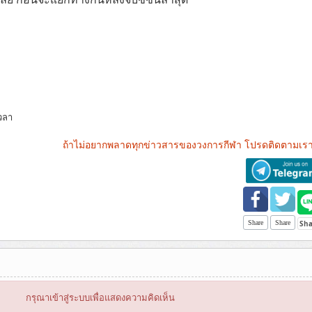
เวลา
ถ้าไม่อยากพลาดทุกข่าวสารของวงการกีฬา โปรดติดตามเรา
Share
Share
กรุณาเข้าสู่ระบบเพื่อแสดงความคิดเห็น