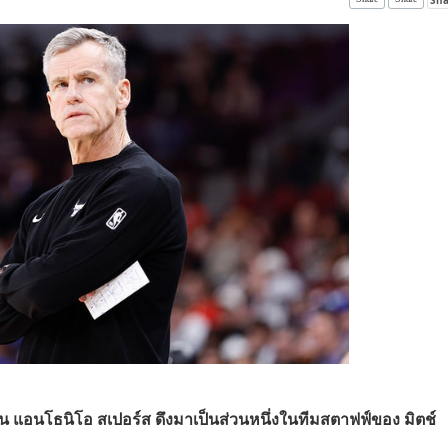
 แอนโธนิโอ สเปอร์ส ดึงมาเป็นส่วนหนึ่งในทีมสตาฟฟ์ของ มิตช์