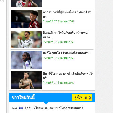
คาร์ราเกอร์ชี้ซูบีเมนดี้หลุดถ้ากิมาไรส์
มา
วันศุกร์ที่ 07 สิงหาคม 2569
ผีเบนเป้าหาโรบินสันเสริมแบ็กแทน
ฮอลล์
วันศุกร์ที่ 07 สิงหาคม 2569
หงส์โผล่สนใจคว้าสเปนซ์เสริมเกมรับ
วันศุกร์ที่ 07 สิงหาคม 2569
ดิมาร์ซิโอเผยมาเรสก้าเล็งเอ็นโซ่แทนโร
ดรี้
วันศุกร์ที่ 07 สิงหาคม 2569
ข่าวใหม่วันนี้
ดูทั้งหมด
ฮัดสันยังไม่มองรอบรองฯขอโฟกัสล้มเมียนมาร์
14:43