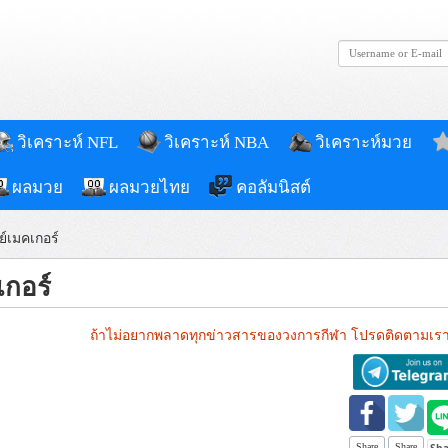
วิเคราะห์ NFL
วิเคราะห์ NBA
วิเคราะห์มวย
ผลมวย
ผลมวยไทย
คอลัมนิสต์
์เมคเกอร์
เกอร์
ถ้าไม่อยากพลาดทุกข่าวสารของวงการกีฬา โปรดติดตามเรา
Share
Share