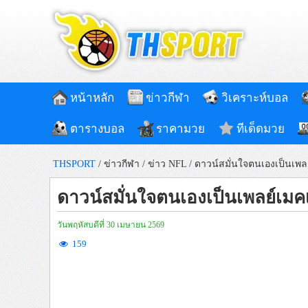
หน้าหลัก
ข่าวกีฬา
วิเคราะห์บอล
ตารางบอล
ราคามวย
ทีเด็ดมวย
THSPORT
/
ข่าวกีฬา
/
ข่าว NFL
/
ดาวน์สมั่นใจตนเองเป็นเพลย
ดาวน์สมั่นใจตนเองเป็นเพลย์เมค
วันพฤหัสบดีที่ 30 เมษายน 2569
159