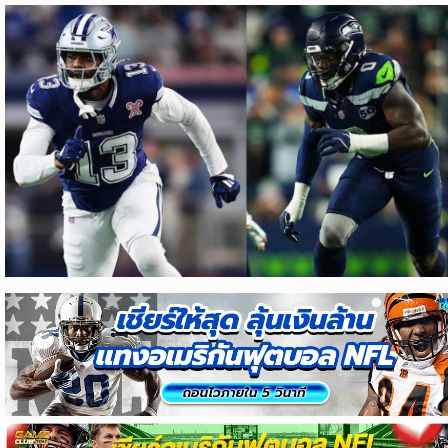
ข่าว
บอล
ไทย
ข่าว
ฟุตบอล
ต่าง
ประเทศ
ข่าว
NBA
ข่าว
NFL
คอ
ลัม
นิ
สต์