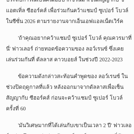
แอตเทิ่ล ซีฮอร์คส์ เพื่อร่วมกันคว้าแชมป์ ซูเปอร์ โบวล์
ในซีซั่น 2026 ตามรายงานจากเอ็นเอฟแอลเน็ตเวิร์ค
'ถ้าคุณอยากคว้าแชมป์ ซูเปอร์ โบวล์ คุณควรมาที่
นี่' ฟาวเลอร์ ถ่ายทอดข้อความของ ลอว์เรนซ์ ซึ่งเคย
เล่นร่วมกันที่ ดัลลาส คาวบอยส์ ในช่วงปี 2022-2023
ข้อความดังกล่าวสะท้อนคำพูดของ ลอว์เรนซ์ ใน
ช่วงปิดฤดูกาลที่แล้ว หลังออกมาจากดัลลาสเพื่อเซ็น
สัญญากับ ซีฮอร์คส์ ก่อนจะคว้าแชมป์ ซูเปอร์ โบวล์
ครั้งที่ 60
'มันวิเศษมากที่ได้เล่นกับเขาเป็นเวลา 2 ปี' ฟาวเลอ