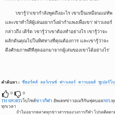
'เขารู้ว่าเขากำลังพูดถึงอะไร เขาเป็นเหมือนแม่ทัพ
และเขาทำให้ผู้เล่นอยากวิ่งฝ่ากำแพงเพื่อเขา' ฟาวเลอร์
กล่าวถึง เดิร์ด 'เขารู้ว่าเขาต้องทำอย่างไร เขารู้ว่าจะ
ผลักดันคุณไปในทิศทางที่คุณต้องการ และเขารู้ว่าจะ
ดึงศักยภาพดีที่สุดออกมาจากผู้เล่นของเขาได้อย่างไร'
ซีฮอร์คส์
ลอว์เรนซ์
ฟาวเลอร์
คาวบอยส์
ซูเปอร์โบ
คำค้นหา :
0
0
TH SPORT
เว็บไซต์
ข่าวกีฬา
อัพเดทข่าวอเมริกันฟุตบอล
NFL
ทุ
ทุกเวลา
ถ้าไม่อยากพลาดทุกข่าวสารของวงการกีฬา โปรดติดตาม