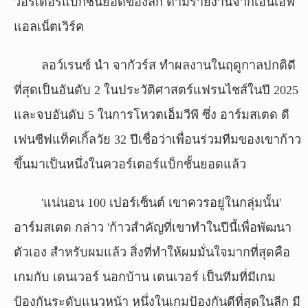
วอร์เตอร์แบ็กชั้นยอดของลีก ตามรายงานจากเอ็นเอฟ
แอลเน็ตเวิร์ค
ลอว์เรนซ์ นำ จากัวร์ส ทำผลงานในฤดูกาลปกติดี
ที่สุดเป็นอันดับ 2 ในประวัติศาสตร์แฟรนไชส์ในปี 2025
และจบอันดับ 5 ในการโหวตเอ็มวีพี ซึ่ง อาร์มสเตด ดี
เฟนซีฟแท็คเกิ้ลวัย 32 ปีเชื่อว่าเพื่อนร่วมทีมของเขาก้าว
ขึ้นมาเป็นหนึ่งในควอร์เตอร์แบ็กชั้นยอดแล้ว
'แน่นอน 100 เปอร์เซ็นต์ เขาควรอยู่ในกลุ่มนั้น'
อาร์มสเตด กล่าว 'ก้าวสำคัญที่เขาทำในปีนี้เพื่อพัฒนา
ตัวเอง สำหรับผมแล้ว สิ่งที่ทำให้ผมมั่นใจมากที่สุดคือ
เกมกับ เดนเวอร์ นอกบ้าน เดนเวอร์ เป็นทีมที่มีเกม
ป้องกันระดับแนวหน้า หนึ่งในเกมป้องกันดีที่สุดในลีก มี