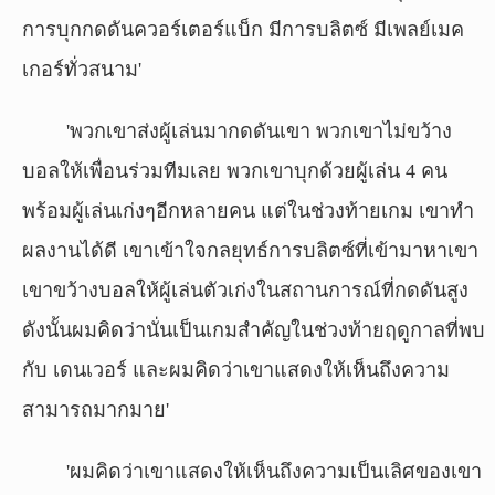
การบุกกดดันควอร์เตอร์แบ็ก มีการบลิตซ์ มีเพลย์เมค
เกอร์ทั่วสนาม'
'พวกเขาส่งผู้เล่นมากดดันเขา พวกเขาไม่ขว้าง
บอลให้เพื่อนร่วมทีมเลย พวกเขาบุกด้วยผู้เล่น 4 คน
พร้อมผู้เล่นเก่งๆอีกหลายคน แต่ในช่วงท้ายเกม เขาทำ
ผลงานได้ดี เขาเข้าใจกลยุทธ์การบลิตซ์ที่เข้ามาหาเขา
เขาขว้างบอลให้ผู้เล่นตัวเก่งในสถานการณ์ที่กดดันสูง
ดังนั้นผมคิดว่านั่นเป็นเกมสำคัญในช่วงท้ายฤดูกาลที่พบ
กับ เดนเวอร์ และผมคิดว่าเขาแสดงให้เห็นถึงความ
สามารถมากมาย'
'ผมคิดว่าเขาแสดงให้เห็นถึงความเป็นเลิศของเขา