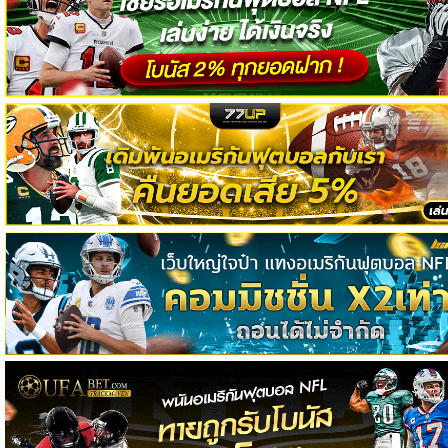
วิเคราะห์
บอล
วิเคราะห์
NFL
วิเคราะห์
NBA
ทีเด็ด
บอล
แกล
ล
อรี่
สาว
งาม