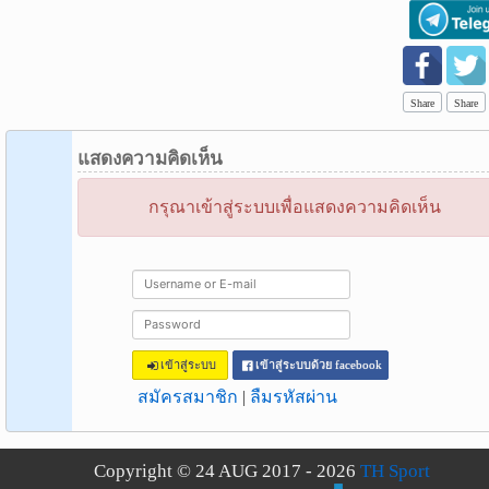
Share
Share
แสดงความคิดเห็น
กรุณาเข้าสู่ระบบเพื่อแสดงความคิดเห็น
เข้าสู่ระบบ
เข้าสู่ระบบด้วย facebook
สมัครสมาชิก
|
ลืมรหัสผ่าน
Copyright © 24 AUG 2017 - 2026
TH Sport