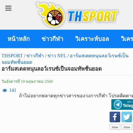
เข้า
สู่
ระบบ
หน้าหลัก
ข่าวกีฬา
วิเคราะห์บอล
วิเค
THSPORT
/
ข่าวกีฬา
/
ข่าว NFL
/
อาร์มสเตดหนุนลอว์เรนซ์เป็น
จอมทัพชั้นยอด
เข้าสู่ระบบ
อาร์มสเตดหนุนลอว์เรนซ์เป็นจอมทัพชั้นยอด
เข้าสู่ระบบด้วย facebook
วันอังคารที่ 19 พฤษภาคม 2569
สมัคร
141
ถ้าไม่อยากพลาดทุกข่าวสารของวงการกีฬา โปรดติดตาม
สมาชิก
ข่าว
กีฬา
Share
Share