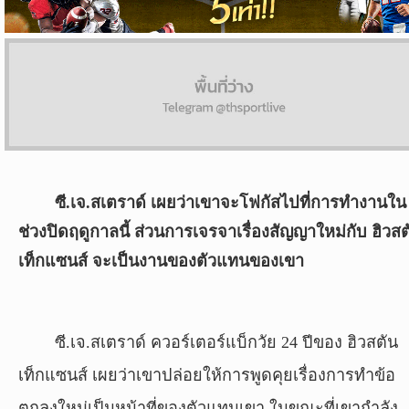
ผล
บอล
สด
Copyright
©
24
AUG
ซี.เจ.สเตราด์ เผยว่าเขาจะโฟกัสไปที่การทำงานใน
2017
ช่วงปิดฤดูกาลนี้ ส่วนการเจรจาเรื่องสัญญาใหม่กับ ฮิวสต
-
2026
เท็กแซนส์ จะเป็นงานของตัวแทนของเขา
TH
Sport
,
All
rights
ซี.เจ.สเตราด์ ควอร์เตอร์แบ็กวัย 24 ปีของ ฮิวสตัน
reserved.
เท็กแซนส์ เผยว่าเขาปล่อยให้การพูดคุยเรื่องการทำข้อ
ตกลงใหม่เป็นหน้าที่ของตัวแทนเขา ในขณะที่เขากำลัง