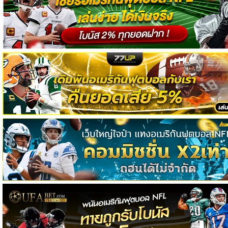
วิเคราะห์
บอล
วิเคราะห์
NFL
วิเคราะห์
NBA
ทีเด็ด
บอล
แกล
ล
อรี่
สาว
งาม