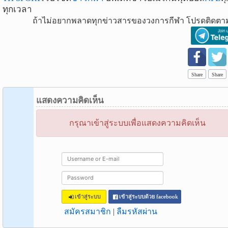
ทุกเวลา
ถ้าไม่อยากพลาดทุกข่าวสารของวงการกีฬา โปรดติดตาม
Share
Share
แสดงความคิดเห็น
กรุณาเข้าสู่ระบบเพื่อแสดงความคิดเห็น
เข้าสู่ระบบ
เข้าสู่ระบบด้วย facebook
สมัครสมาชิก
|
ลืมรหัสผ่าน