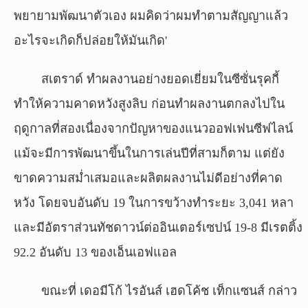
พยายามพัฒนาตัวเอง ผมคิดว่าผมทำตามสัญญาแล้ว
อะไรจะเกิดก็ปล่อยให้มันเกิด'
สเตราด์ ทำผลงานอย่างยอดเยี่ยมในซีซั่นรุคกี้
ทำให้ความคาดหวังสูงลิบ ก่อนทำผลงานตกลงไปใน
ฤดูกาลที่สองเนื่องจากปัญหาของแนวออฟเฟนซีฟไลน์
แม้จะมีการพัฒนาขึ้นในการเล่นปีที่สามก็ตาม แต่ยัง
ขาดความสม่ำเสมอและผลิตผลงานไม่ดีอย่างที่คาด
หวัง โดยจบอันดับ 19 ในการขว้างทำระยะ 3,041 หลา
และมีอัตราส่วนทัชดาวน์ต่ออินเตอร์เซปน์ 19-8 มีเรตติ้ง
92.2 อันดับ 13 ของเอ็นเอฟแอล
ขณะที่ เดอมีโก้ ไรอันส์ เฮดโค้ช เท็กแซนส์ กล่าว