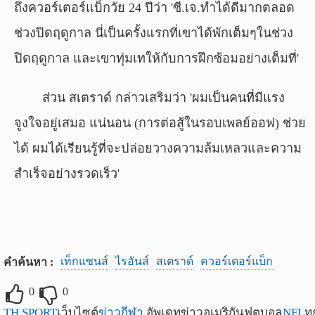
ถึงควอร์เตอร์แบ็กวัย 24 ปีว่า 'ซี.เจ.ทำได้ดีมากตลอด
ช่วงปิดฤดูกาล นี่เป็นครั้งแรกที่เขาได้พักเต็มๆในช่วง
ปิดฤดูกาล และเขาทุ่มเทให้กับการฝึกซ้อมอย่างเต็มที่'
ส่วน สเตราด์ กล่าวเสริมว่า 'ผมเป็นคนที่มีแรง
จูงใจอยู่เสมอ แน่นอน (การต่อสู้ในรอบเพลย์ออฟ) ช่วย
ได้ ผมได้เรียนรู้ที่จะปล่อยวางความล้มเหลวและความ
สำเร็จอย่างรวดเร็ว'
เท็กแซนส์
ไรอันส์
สเตราด์
ควอร์เตอร์แบ็ก
คำค้นหา :
0
0
TH SPORT
เว็บไซต์
ข่าวกีฬา
อัพเดทข่าวอเมริกันฟุตบอล
NFL
ทุ