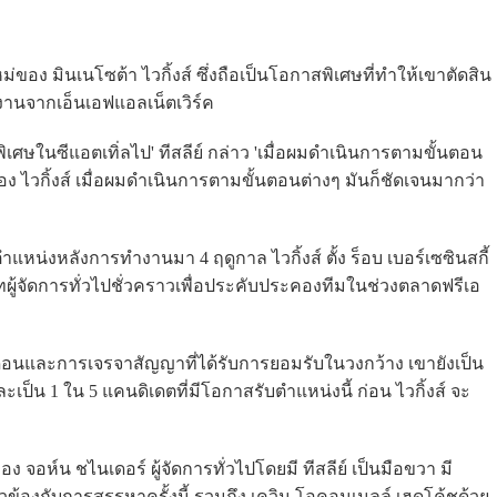
ม่ของ มินเนโซต้า ไวกิ้งส์ ซึ่งถือเป็นโอกาสพิเศษที่ทำให้เขาตัดสิน
ยงานจากเอ็นเอฟแอลเน็ตเวิร์ค
เศษในซีแอตเทิ่ลไป' ทีสลีย์ กล่าว 'เมื่อผมดำเนินการตามขั้นตอน
ไวกิ้งส์ เมื่อผมดำเนินการตามขั้นตอนต่างๆ มันก็ชัดเจนมากว่า
น่งหลังการทำงานมา 4 ฤดูกาล ไวกิ้งส์ ตั้ง ร็อบ เบอร์เซซินสกี้
้จัดการทั่วไปชั่วคราวเพื่อประคับประคองทีมในช่วงตลาดฟรีเอ
นเดือนและการเจรจาสัญญาที่ได้รับการยอมรับในวงกว้าง เขายังเป็น
ป็น 1 ใน 5 แคนดิเดตที่มีโอกาสรับตำแหน่งนี้ ก่อน ไวกิ้งส์ จะ
จอห์น ชไนเดอร์ ผู้จัดการทั่วไปโดยมี ทีสลีย์ เป็นมือขวา มี
กี่ยวข้องกับการสรรหาครั้งนี้ รวมถึง เควิน โอคอนเนลล์ เฮดโค้ชด้วย