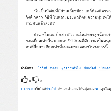
'นั่นเป็นปัจจัยที่มีส่วนเกี่ยวข้อง แต่ก็ต้องพ
กิ้งส์ กล่าว 'วิธีที่ โนแลน ประพฤติตน ความทุ่มเท
รวมกันแล้วลงตัว'
ส่วน ชไนเดอร์ กล่าวถึงงานใหม่ของลูกน้องเก่า
ยอดเยี่ยมเท่านั้น พวกเขายังได้คนที่มีความเป็นมนุษย
คนที่สื่อสารดีสุดเท่าที่ผมเคยพบเจอมาในวงการนี้'
คำค้นหา :
ไวกิ้งส์
ทีสลีย์
ผู้จัดการทั่วไป
ซีฮอร์คส์
ขไนเดอร
0
0
TH SPORT
เว็บไซต์
ข่าวกีฬา
อัพเดทข่าวอเมริกันฟุตบอล
NFL
ทุกวันท