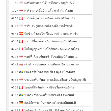
มอร์ริสรับอยากได้บาร์โกล่ามาอยู่กับสิงห์
10:56
คาร์ราเกอร์ชี้ซูบีเมนดี้หลุดถ้ากิมาไรส์มา
10:27
ปารีสเล็งกุสโตจากสิงห์แม้มีฮาคิมี่อยู่แล้ว
09:50
ชาร์ปชมลูอิส-สเกลลี่ของดีอยากให้มาผี
09:23
นักข่าวดังเผยโรดรี้สนบาร์ซ่ามากกว่าราชัน
08:45
นาโปลียิ้มแม็คโทมิเนย์ซ้อมกลุ่มใกล้คืนสนาม
08:15
โบโลญญ่าทาบปิกโกลี่หอกม่วงแทนกาสโตร
07:42
ทอฟฟี่เล็งลุยซ์แต่เจ้าตัวขอพิสูจน์ตัวกับยูเว่
07:18
เจ้าป่าทาบมอนคาดาอดีตผอ.มิลานร่วมงาน
06:42
เรนเจอร์สยื่น6ล้านป.ซื้อดริอูเอชปีกพีเอสวี
06:22
นางนวลรับเสียดายเวลเบ็คแต่ไม่อาจยื่นสัญญา2ปี
05:58
โบนุชชี่ติดโผสตาฟฟ์อัซซูรี่ยุคใหม่มันโช่
05:38
ซาลาห์ลั่นมาแทร็บซอนฯเพื่อคว้าแชมป์
05:22
อัลเบิร์ตหวังเดินตามรอยไอดอล'เอ็มบั๊ปเป้'
05:13
โบโลญญ่าเมินทอฟฟี่ยื่น30ล้านย.ยันไม่ขายโรว์
04:57