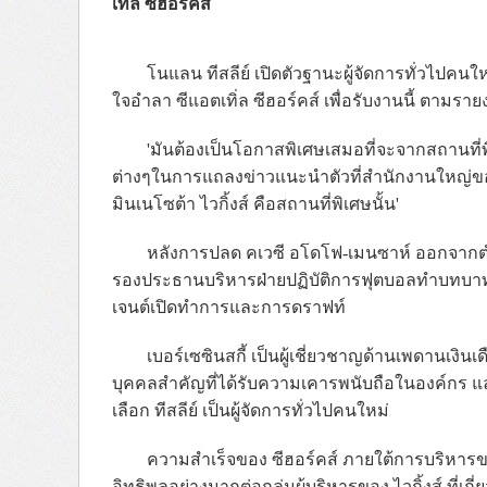
เทิ่ล ซีฮอร์คส์
โนแลน ทีสลีย์ เปิดตัวฐานะผู้จัดการทั่วไปคนให
ใจอำลา ซีแอตเทิ่ล ซีฮอร์คส์ เพื่อรับงานนี้ ตามรา
'มันต้องเป็นโอกาสพิเศษเสมอที่จะจากสถานที่พิ
ต่างๆในการแถลงข่าวแนะนำตัวที่สำนักงานใหญ่ของ 
มินเนโซต้า ไวกิ้งส์ คือสถานที่พิเศษนั้น'
หลังการปลด คเวซี อโดโฟ-เมนซาห์ ออกจากตำแห
รองประธานบริหารฝ่ายปฏิบัติการฟุตบอลทำบทบาทผู
เจนต์เปิดทำการและการดราฟท์
เบอร์เซซินสกี้ เป็นผู้เชี่ยวชาญด้านเพดานเงิ
บุคคลสำคัญที่ได้รับความเคารพนับถือในองค์กร และเ
เลือก ทีสลีย์ เป็นผู้จัดการทั่วไปคนใหม่
ความสำเร็จของ ซีฮอร์คส์ ภายใต้การบริหารของ 
อิทธิพลอย่างมากต่อกลุ่มผู้บริหารของ ไวกิ้งส์ ที่เ