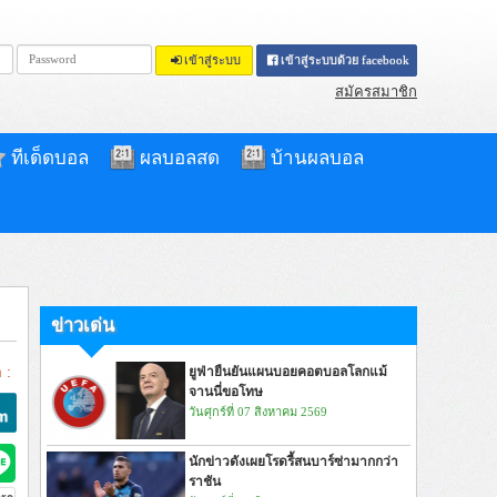
เข้าสู่ระบบ
เข้าสู่ระบบด้วย facebook
สมัครสมาชิก
ทีเด็ดบอล
ผลบอลสด
บ้านผลบอล
ข่าวเด่น
 :
ยูฟ่ายืนยันแผนบอยคอตบอลโลกแม้
จานนี่ขอโทษ
วันศุกร์ที่ 07 สิงหาคม 2569
นักข่าวดังเผยโรดรี้สนบาร์ซ่ามากกว่า
ราชัน