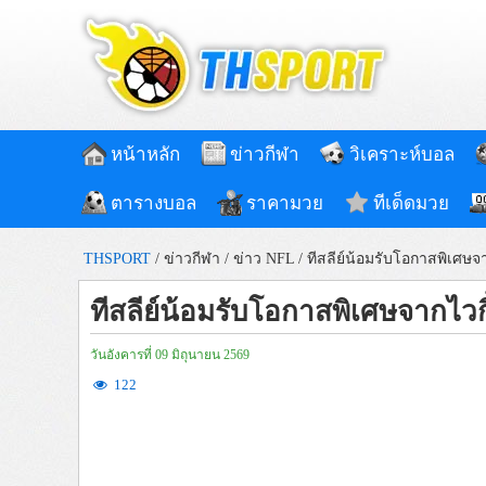
หน้าหลัก
ข่าวกีฬา
วิเคราะห์บอล
ตารางบอล
ราคามวย
ทีเด็ดมวย
THSPORT
/
ข่าวกีฬา
/
ข่าว NFL
/
ทีสลีย์น้อมรับโอกาสพิเศษจา
ทีสลีย์น้อมรับโอกาสพิเศษจากไวกิ
วันอังคารที่ 09 มิถุนายน 2569
122