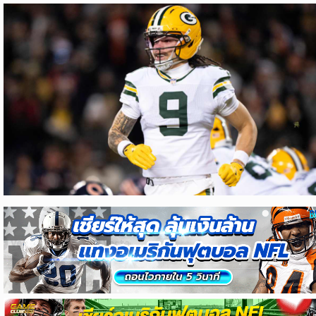
ข่าว
บอล
ไทย
ข่าว
ฟุตบอล
ต่าง
ประเทศ
ข่าว
NBA
ข่าว
NFL
คอ
ลัม
นิ
สต์