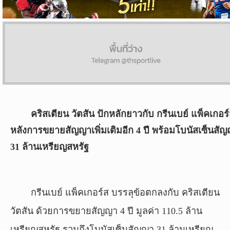
ผล
บอล
สด
Copyright
©
24
AUG
คริสเตียน วัตสัน ปักหลักยาวกับ กรีนเบย์ แพ็คเกอร
2017
หลังการขยายสัญญาเพิ่มเติมอีก 4 ปี พร้อมโบนัสเซ็นสั
-
2026
31 ล้านเหรียญสหรัฐ
TH
Sport
,
All
rights
กรีนเบย์ แพ็คเกอร์ส บรรลุข้อตกลงกับ คริสเตียน
reserved.
วัตสัน ด้วยการขยายสัญญา 4 ปี มูลค่า 110.5 ล้าน
เหรียญสหรัฐ รวมถึงโบนัสเซ็นสัญญา 31 ล้านเหรียญ