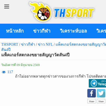
เข้า
สู่
ระบบ
หน้าหลัก
ข่าวกีฬา
วิเคราะห์บอล
วิเค
THSPORT
/
ข่าวกีฬา
/
ข่าว NFL
/
แพ็คเกอร์สตกลงขยายสัญญาวั
สัน4ปี
เข้าสู่ระบบ
แพ็คเกอร์สตกลงขยายสัญญาวัตสัน4ปี
เข้าสู่ระบบด้วย facebook
วันอังคารที่ 09 มิถุนายน 2569
สมัคร
117
ถ้าไม่อยากพลาดทุกข่าวสารของวงการกีฬา โปรดติดตาม
สมาชิก
ข่าว
กีฬา
Share
Share