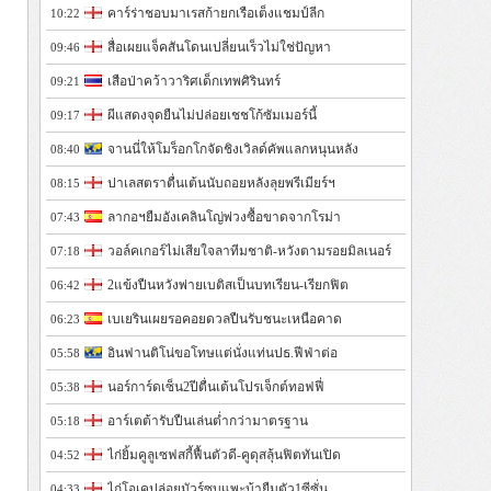
คาร์ร่าชอบมาเรสก้ายกเรือเต็งแชมป์ลีก
10:22
สื่อเผยแจ็คสันโดนเปลี่ยนเร็วไม่ใช่ปัญหา
09:46
เสือป่าคว้าวาริศเด็กเทพศิรินทร์
09:21
ผีแสดงจุดยืนไม่ปล่อยเชชโก้ซัมเมอร์นี้
09:17
จานนี่ให้โมร็อกโกจัดชิงเวิลด์คัพแลกหนุนหลัง
08:40
ปาเลสตราตื่นเต้นนับถอยหลังลุยพรีเมียร์ฯ
08:15
ลากอฯยืมอังเคลินโญ่พ่วงซื้อขาดจากโรม่า
07:43
วอล์คเกอร์ไม่เสียใจลาทีมชาติ-หวังตามรอยมิลเนอร์
07:18
2แข้งปืนหวังพ่ายเบติสเป็นบทเรียน-เรียกฟิต
06:42
เบเยรินเผยรอคอยดวลปืนรับชนะเหนือคาด
06:23
อินฟานติโน่ขอโทษแต่นั่งแท่นปธ.ฟีฟ่าต่อ
05:58
นอร์การ์ดเซ็น2ปีตื่นเต้นโปรเจ็กต์ทอฟฟี่
05:38
อาร์เตต้ารับปืนเล่นต่ำกว่ามาตรฐาน
05:18
ไก่ยิ้มคูลูเซฟสกี้ฟื้นตัวดี-คูดุสลุ้นฟิตทันเปิด
04:52
ไก่โอเคปล่อยมัวร์ซบแพะบ้ายืมตัว1ซีซั่น
04:33