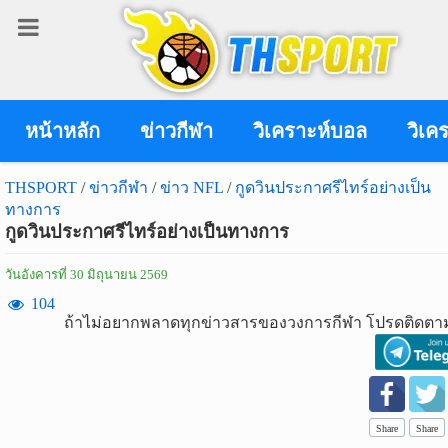
เข้า
สู่
ระบบ
หน้าหลัก
ข่าวกีฬา
วิเคราะห์บอล
วิเค
THSPORT
/
ข่าวกีฬา
/
ข่าว NFL
/
กูดวินประกาศรีไทร์อย่างเป็น
ทางการ
เข้าสู่ระบบ
กูดวินประกาศรีไทร์อย่างเป็นทางการ
เข้าสู่ระบบด้วย facebook
วันอังคารที่ 30 มิถุนายน 2569
สมัคร
104
ถ้าไม่อยากพลาดทุกข่าวสารของวงการกีฬา โปรดติดตาม
สมาชิก
ข่าว
กีฬา
Share
Share