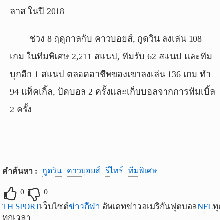
ลาส ในปี 2018
ช่วง 8 ฤดูกาลกับ คาวบอยส์, กูดวิน ลงเล่น 108
เกม ในทีมพิเศษ 2,211 สแนป, ทีมรับ 62 สแนป และทีม
บุกอีก 1 สแนป ตลอดอาชีพของเขาลงเล่น 136 เกม ทำ
94 แท็คเกิ้ล, ปัดบอล 2 ครั้งและเก็บบอลจากการฟัมเบิ้ล
2 ครั้ง
กูดวิน
คาวบอยส์
รีไทร์
ทีมพิเศษ
คำค้นหา :
0
0
TH SPORT
เว็บไซต์
ข่าวกีฬา
อัพเดทข่าวอเมริกันฟุตบอล
NFL
ทุ
ทุกเวลา