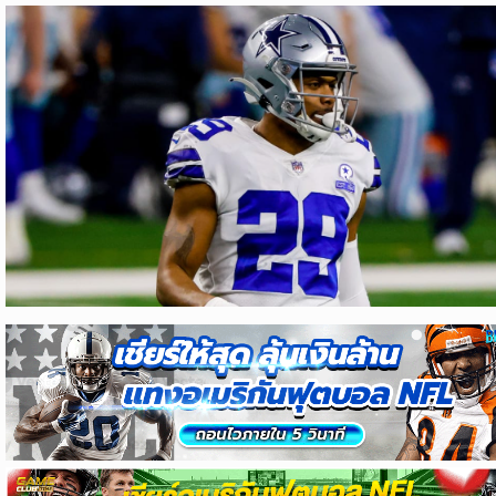
ข่าว
บอล
ไทย
ข่าว
ฟุตบอล
ต่าง
ประเทศ
ข่าว
NBA
ข่าว
NFL
คอ
ลัม
นิ
สต์