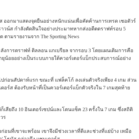
์ส ออกมาแสดงจุดยืนอย่างหนักแน่นเพื่อคัดค้านการเทรด เชอดัวร์
ราวน์ส กำลังตัดสินใจอย่างประมาทหากส่งอดีตดราฟท์รอบ 5
งสุด ตามรายงานจาก The Sporting News
 หลังการดราฟท์ ดิลลอน แกเบรียล จากรอบ 3 โดยแผนเดิมการคือ
ุน้อยอย่างเป็นระบบภายใต้ควอร์เตอร์แบ็กประสบการณ์อย่าง
ไปก่อนสัปดาห์แรก ขณะที่ แฟล็คโก้ ลงเล่นตัวจริงเพียง 4 เกม ส่วน
อร์ส ต้องรับหน้าที่เป็นควอร์เตอร์แบ็กตัวจริงใน 7 เกมสุดท้าย
็เสียถึง 10 อินเตอร์เซปน์และโดนแซ็ค 23 ครั้งใน 7 เกม ซึ่งสถิติ
ควร
วก่อนที่เขาจะพร้อม เขาจึงมีช่วงเวลาที่ดีและช่วงที่แย่บ้าง เหมือ
' โธมัส กล่าวถึง แซนเดอร์ส