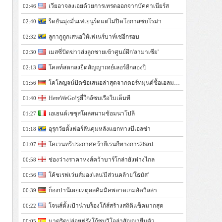
เวียอาจลงเอยด้วยการเทรดออกจากบัคคาเนียร์ส
02:46
รีดยันมุ่งมั่นเฟเยนูร์ดแต่ไม่ปิดโอกาสซบโรม่า
02:40
ลูกากูถูกเสนอให้เฟเนร์บาห์เช่อีกรอบ
02:32
เมสซี่ปัดข่าวส่งลูกชายเข้าศูนย์ฝึก'ลามาเซีย'
02:30
โคลท์สตกลงยืดสัญญาเทย์เลอร์อีกสองปี
02:13
โคโลญจน์ปัดข้อเสนอล่าสุดจากดอร์ทมุนด์ซื้อเอลมาลา
01:56
HereWeGo!รูยี่ใกล้ซบเรือใบเต็มที
01:40
เอเยนต์เชซุสโผล่สนามซ้อมนาโปลี
01:27
อุรุกวัยตั้งฟอร์ลันคุมหลังแยกทางบีเอลซ่า
01:18
โคเวนทรีประกาศคว้ายีเรนกีทางการ26ลป.
01:07
ช่องว่างราคาหงส์คว้าบาร์โกล่ายังห่างไกล
00:58
โค้ชเรฟเว่นส์มอง'เลน'มีส่วนคล้าย'โธมัส'
00:56
ก็องปานีเผยเหตุผลคิมมิคพลาดเกมอัดวิลล่า
00:39
โจนส์ตั้งเป้านำบร็องโก้ส์สร้างสถิติแซ็คมากสุด
00:22
มาดริดปล่อยฟรังโก้ซบวิโอล่าสัญญายืมตัว
00:05