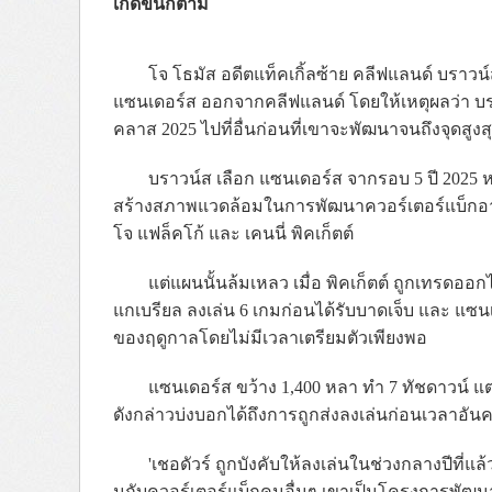
เกิดขึ้นก็ตาม
โจ โธมัส อดีตแท็คเกิ้ลซ้าย คลีฟแลนด์ บราวน
แซนเดอร์ส ออกจากคลีฟแลนด์ โดยให้เหตุผลว่า บ
คลาส 2025 ไปที่อื่นก่อนที่เขาจะพัฒนาจนถึงจุดสู
บราวน์ส เลือก แซนเดอร์ส จากรอบ 5 ปี 2025
สร้างสภาพแวดล้อมในการพัฒนาควอร์เตอร์แบ็กอาย
โจ แฟล็คโก้ และ เคนนี่ พิคเก็ตต์
แต่แผนนั้นล้มเหลว เมื่อ พิคเก็ตต์ ถูกเทรดออก
แกเบรียล ลงเล่น 6 เกมก่อนได้รับบาดเจ็บ และ แซนเด
ของฤดูกาลโดยไม่มีเวลาเตรียมตัวเพียงพอ
แซนเดอร์ส ขว้าง 1,400 หลา ทำ 7 ทัชดาวน์ แต่ก
ดังกล่าวบ่งบอกได้ถึงการถูกส่งลงเล่นก่อนเวลาอัน
'เชอดัวร์ ถูกบังคับให้ลงเล่นในช่วงกลางปีที่แล้
นกับควอร์เตอร์แบ็กคนอื่นๆ เขาเป็นโครงการพัฒนา