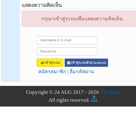
แสดงความคิดเห็น
กรุณาเข้าสู่ระบบเพื่อแสดงความคิดเห็น
เข้าสู่ระบบ
เข้าสู่ระบบด้วย facebook
สมัครสมาชิก
|
ลืมรหัสผ่าน
Copyright © 24 AUG 2017 - 2026
TH Sport
All rights reserved.