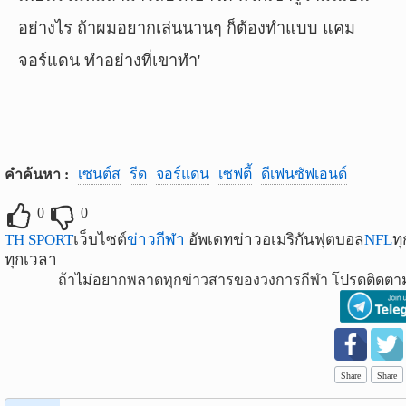
อย่างไร ถ้าผมอยากเล่นนานๆ ก็ต้องทำแบบ แคม
จอร์แดน ทำอย่างที่เขาทำ'
เซนต์ส
รีด
จอร์แดน
เซฟตี้
ดีเฟนซัฟเอนด์
คำค้นหา :
0
0
TH SPORT
เว็บไซต์
ข่าวกีฬา
อัพเดทข่าวอเมริกันฟุตบอล
NFL
ทุ
ทุกเวลา
ถ้าไม่อยากพลาดทุกข่าวสารของวงการกีฬา โปรดติดตาม
Share
Share