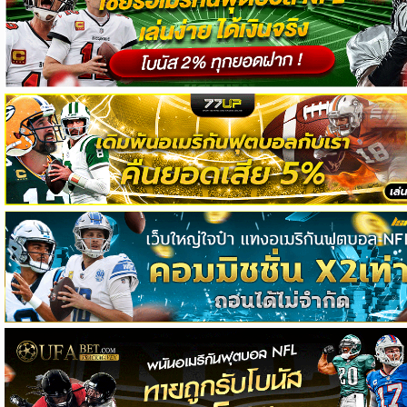
วิเคราะห์
บอล
วิเคราะห์
NFL
วิเคราะห์
NBA
ทีเด็ด
บอล
แกล
ล
อรี่
สาว
งาม