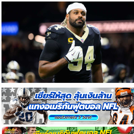
ข่าว
บอล
ไทย
ข่าว
ฟุตบอล
ต่าง
ประเทศ
ข่าว
NBA
ข่าว
NFL
คอ
ลัม
นิ
สต์