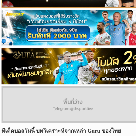
คอ
ลัม
นิ
สต์
วิเคราะห์
บอล
วิเคราะห์
NFL
วิเคราะห์
NBA
ทีเด็ด
บอล
ทีเด็ดบอลวันนี้ บทวิเคราะห์จากเหล่า Guru ของไทย