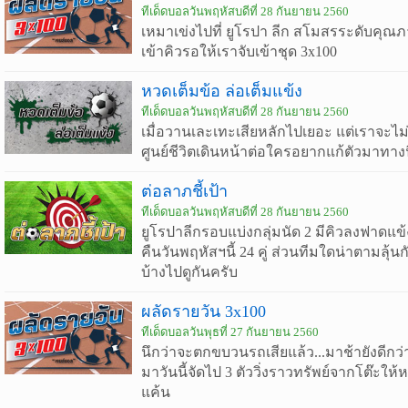
All
ทีเด็ดบอลวันพฤหัสบดีที่ 28 กันยายน 2560
rights
เหมาเข่งไปที่ ยูโรปา ลีก สโมสรระดับคุณ
reserved.
เข้าคิวรอให้เราจับเข้าชุด 3x100
หวดเต็มข้อ ล่อเต็มแข้ง
ทีเด็ดบอลวันพฤหัสบดีที่ 28 กันยายน 2560
เมื่อวานเละเทะเสียหลักไปเยอะ แต่เราจะไม่
ศูนย์ชีวิตเดินหน้าต่อใครอยากแก้ตัวมาทางน
ต่อลาภชี้เป้า
ทีเด็ดบอลวันพฤหัสบดีที่ 28 กันยายน 2560
ยูโรปาลีกรอบแบ่งกลุ่มนัด 2 มีคิวลงฟาดแข้
คืนวันพฤหัสฯนี้ 24 คู่ ส่วนทีมใดน่าตามลุ้นก
บ้างไปดูกันครับ
ผลัดรายวัน 3x100
ทีเด็ดบอลวันพุธที่ 27 กันยายน 2560
นึกว่าจะตกขบวนรถเสียแล้ว...มาช้ายังดีกว่
มาวันนี้จัดไป 3 ตัววิ่งราวทรัพย์จากโต๊ะให้
แค้น