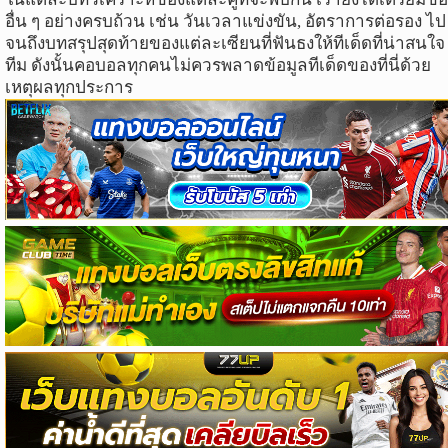
อื่น ๆ อย่างครบถ้วน เช่น วันเวลาแข่งขัน, อัตราการต่อรอง ไป
จนถึงบทสรุปสุดท้ายของแต่ละเซียนที่ฟันธงให้ทีเด็ดที่น่าสนใจ
ข่าว
ทีม ดังนั้นคอบอลทุกคนไม่ควรพลาดข้อมูลทีเด็ดของที่นี่ด้วย
กีฬา
เหตุผลทุกประการ
ข่าว
บอล
ไทย
ข่าว
ฟุตบอล
ต่าง
ประเทศ
ข่าว
NBA
ข่าว
NFL