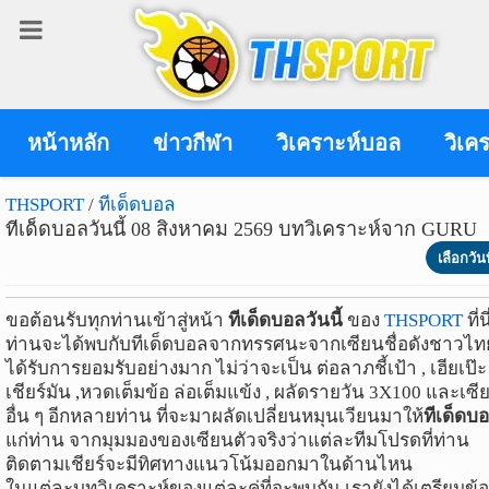
เข้า
สู่
ระบบ
หน้าหลัก
ข่าวกีฬา
วิเคราะห์บอล
วิเค
THSPORT
/
ทีเด็ดบอล
ทีเด็ดบอลวันนี้ 08 สิงหาคม 2569 บทวิเคราะห์จาก GURU
เลือกวันท
เข้าสู่
ระบบ
ขอต้อนรับทุกท่านเข้าสู่หน้า
ทีเด็ดบอลวันนี้
ของ
THSPORT
ที่นี
ท่านจะได้พบกับทีเด็ดบอลจากทรรศนะจากเซียนชื่อดังชาวไทย
เข้า
ได้รับการยอมรับอย่างมาก ไม่ว่าจะเป็น ต่อลาภชี้เป้า , เฮียเป๊ะ
สู่ระบบ
เชียร์มัน ,หวดเต็มข้อ ล่อเต็มแข้ง , ผลัดรายวัน 3X100 และเซี
ด้วย
อื่น ๆ อีกหลายท่าน ที่จะมาผลัดเปลี่ยนหมุนเวียนมาให้
ทีเด็ดบ
facebook
แก่ท่าน จากมุมมองของเซียนตัวจริงว่าแต่ละทีมโปรดที่ท่าน
สมัคร
ติดตามเชียร์จะมีทิศทางแนวโน้มออกมาในด้านไหน
สมาชิก
ในแต่ละบทวิเคราะห์ของแต่ละคู่ที่จะพบกัน เรายังได้เตรียมข้อ