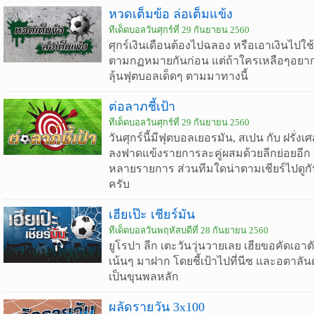
แกล
หวดเต็มข้อ ล่อเต็มแข้ง
ล
ทีเด็ดบอลวันศุกร์ที่ 29 กันยายน 2560
อรี่
ศุกร์เงินเดือนต้องไปฉลอง หรือเอาเงินไปใช้
สาว
ตามกฏหมายกันก่อน แต่ถ้าใครเหลือๆอยา
งาม
ลุ้นฟุตบอลเด็ดๆ ตามมาทางนี้
ต่อลาภชี้เป้า
ผล
ทีเด็ดบอลวันศุกร์ที่ 29 กันยายน 2560
บอล
วันศุกร์นี้มีฟุตบอลเยอรมัน, สเปน กับ ฝรั่งเ
สด
ลงฟาดแข้งรายการละคู่ผสมด้วยลีกย่อยอีก
หลายรายการ ส่วนทีมใดน่าตามเชียร์ไปดูก
Copyright
ครับ
©
เฮียเป๊ะ เชียร์มัน
24
AUG
ทีเด็ดบอลวันพฤหัสบดีที่ 28 กันยายน 2560
2017
ยูโรปา ลีก เตะวันวุ่นวายเลย เฮียขอคัดเอาต
-
เน้นๆ มาฝาก โดยชี้เป้าไปที่นีซ และอตาลัน
2026
เป็นขุนพลหลัก
TH
ผลัดรายวัน 3x100
Sport
,