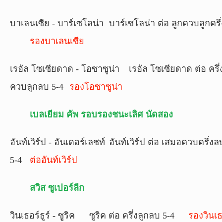
บาเลนเซีย - บาร์เซโลน่า
บาร์เซโลน่า ต่อ ลูกควบลูกครึ่
รองบาเลนเซีย
เรอัล โซเซียดาด - โอซาซูน่า
เรอัล โซเซียดาด ต่อ ครึ่
ควบลูกลบ 5-4
รองโอซาซูน่า
เบลเยียม คัพ รอบรองชนะเลิศ นัดสอง
อันท์เวิร์ป - อันเดอร์เลชท์
อันท์เวิร์ป ต่อ เสมอควบครึ่งล
5-4
ต่ออันท์เวิร์ป
สวิส ซูเปอร์ลีก
วินเธอร์ธูร์ - ซูริค
ซูริค ต่อ ครึ่งลูกลบ 5-4
รองวินเ