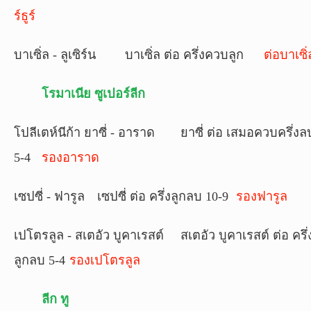
ร์ธูร์
บาเซิ่ล - ลูเซิร์น
บาเซิ่ล ต่อ ครึ่งควบลูก
ต่อบาเซิ
โรมาเนีย ซูเปอร์ลีก
โปลีเตห์นีก้า ยาซี่ - อาราด
ยาซี่ ต่อ เสมอควบครึ่งล
5-4
รองอาราด
เซปซี่ - ฟารูล
เซปซี่ ต่อ ครึ่งลูกลบ 10-9
รองฟารูล
เปโตรลูล - สเตอัว บูคาเรสต์
สเตอัว บูคาเรสต์ ต่อ ครึ่
ลูกลบ 5-4
รองเปโตรลูล
ลีก ทู