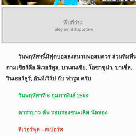
ผล
บอล
สด
Copyright
©
วันพฤหัสฯนี้มีฟุตบอลลงสนามพอสมควร ส่วนทีมที่น
24
AUG
ตามเชียร์คือ ลิเวอร์พูล, บาเลนเซีย, โอซาซูน่า, บาเซิ่ล,
2017
-
วินเธอร์ธูร์, อันท์เวิร์ป กับ ฟารูล ครับ
2026
TH
วันพฤหัสฯที่ 6 กุมภาพันธ์ 2568
Sport
,
All
rights
คาราบาว คัพ รอบรองชนะเลิศ นัดสอง
reserved.
ลิเวอร์พูล - สเปอร์ส