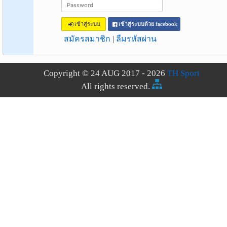
เข้าสู่ระบบ
เข้าสู่ระบบด้วย facebook
สมัครสมาชิก
|
ลืมรหัสผ่าน
Copyright © 24 AUG 2017 - 2026
TH Sport
All rights reserved.