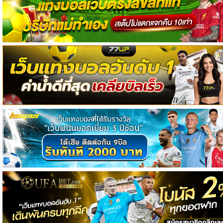
วิเคราะห์
บอล
วิเคราะห์
NFL
วิเคราะห์
NBA
ทีเด็ด
บอล
แกล
ล
อรี่
สาว
งาม