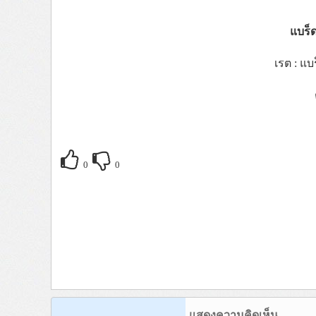
แบร็ด
เรต : แบ
0
0
แสดงความคิดเห็น