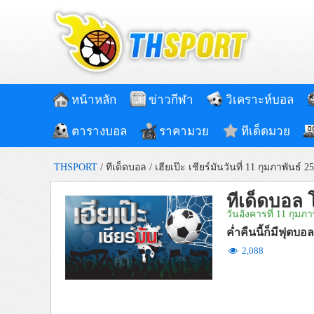
หน้าหลัก
ข่าวกีฬา
วิเคราะห์บอล
ตารางบอล
ราคามวย
ทีเด็ดมวย
THSPORT
/
ทีเด็ดบอล
/
เฮียเป๊ะ เชียร์มันวันที่ 11 กุมภาพันธ์ 2
ทีเด็ดบอล โ
วันอังคารที่ 11 กุมภา
ค่ำคืนนี้ก็มีฟุตบอ
2,088