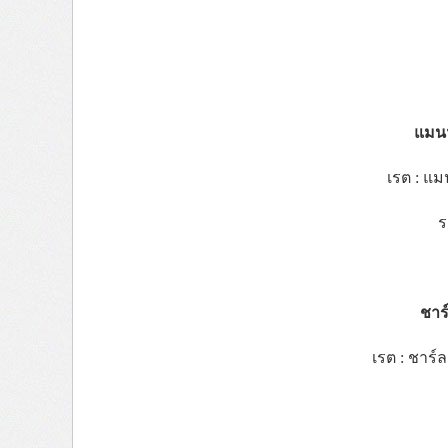
แมนฯ 
เรต : แม
ร
ชาร์
เรต : ชาร์