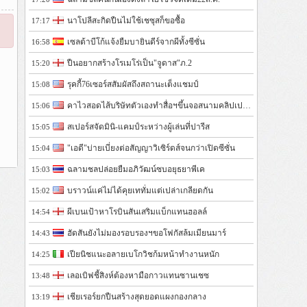
นาโปลีสะกิดปืนไม่ใช้เชซุสก็ขอซื้อ
17:17
เซลต้าบีโก้แจ้งยืมบายินดีร์จากผีทั้งซีซั่น
16:58
ปืนอยากสร้างโรเมโร่เป็น"จูดาส"ภ.2
15:20
รุคกี้76เซอร์สสัมผัสถึงสถานะเต็งแชมป์
15:08
คาไวสอดไส้บริษัทตัวเองทำสื่อฯขึ้นจอสนามคลิปเปอร์ส
15:06
สเปอร์สจัดมินิ-แคมป์ระหว่างผู้เล่นที่ปารีส
15:05
"เอดี"บ่ายเบี่ยงต่อสัญญาวิเซิร์ดส์จนกว่าเปิดซีซั่น
15:04
ฉลามชลปล่อยยืมอภิวัฒน์ซบอยุธยาพีเค
15:03
บราวน์แค่ไม่ได้คุยเททั่มแต่เปล่าเกลียดกัน
15:02
ผีเบนเป้าหาโรบินสันเสริมแบ็กแทนฮอลล์
14:54
ฮัดสันยังไม่มองรอบรองฯขอโฟกัสล้มเมียนมาร์
14:43
เปียนิชแนะอลายเบโกวิชก้มหน้าทำงานหนัก
14:25
เลอเบิฟชี้สิงห์ต้องหามือกาวแทนซานเชซ
13:48
เชียเรอร์ยกปืนสร้างสุดยอดแผงกองกลาง
13:19