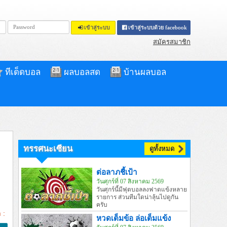
เข้าสู่ระบบ
เข้าสู่ระบบด้วย facebook
สมัครสมาชิก
ทีเด็ดบอล
ผลบอลสด
บ้านผลบอล
ทรรศนะเซียน
ดูทั้งหมด
ต่อลาภชี้เป้า
วันศุกร์ที่ 07 สิงหาคม 2569
วันศุกร์นี้มีฟุตบอลลงฟาดแข้งหลาย
รายการ ส่วนทีมใดน่าลุ้นไปดูกัน
ครับ
 :
หวดเต็มข้อ ล่อเต็มแข้ง