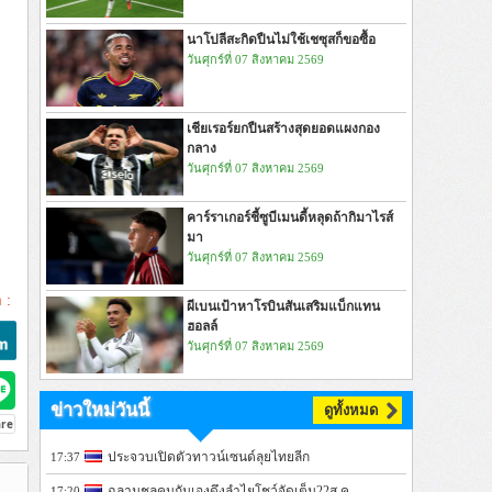
นาโปลีสะกิดปืนไม่ใช้เชซุสก็ขอซื้อ
วันศุกร์ที่ 07 สิงหาคม 2569
เชียเรอร์ยกปืนสร้างสุดยอดแผงกอง
กลาง
วันศุกร์ที่ 07 สิงหาคม 2569
คาร์ราเกอร์ชี้ซูบีเมนดี้หลุดถ้ากิมาไรส์
มา
วันศุกร์ที่ 07 สิงหาคม 2569
 :
ผีเบนเป้าหาโรบินสันเสริมแบ็กแทน
ฮอลล์
วันศุกร์ที่ 07 สิงหาคม 2569
ข่าวใหม่วันนี้
ดูทั้งหมด
ประจวบเปิดตัวทาวน์เซนด์ลุยไทยลีก
17:37
ฉลามชลคนกันเองดึงลำไยโชว์จัดเต็ม22ส.ค.
17:20