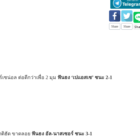
Share
Share
ซน่อล ต่อดีกว่าเพื่อ 2 มุม
ฟันธง ‘เปแอสเช’ ชนะ 2-1
อิตติฮัด ขาดลอย
ฟันธง อัล-นาสเซอร์ ชนะ 3-1