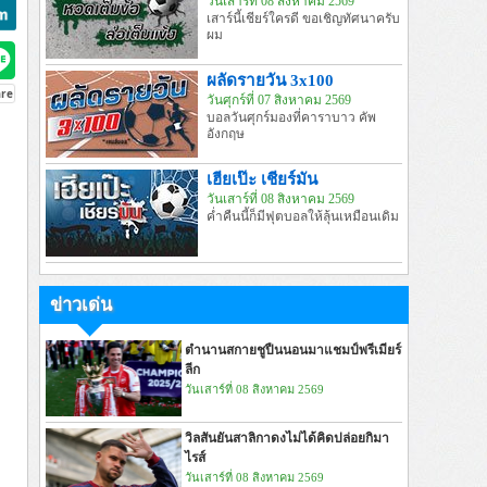
วันเสาร์ที่ 08 สิงหาคม 2569
เสาร์นี้เชียร์ใครดี ขอเชิญทัศนาครับ
ผม
ผลัดรายวัน 3x100
วันศุกร์ที่ 07 สิงหาคม 2569
บอลวันศุกร์มองที่คาราบาว คัพ
อังกฤษ
เฮียเป๊ะ เชียร์มัน
วันเสาร์ที่ 08 สิงหาคม 2569
ค่ำคืนนี้ก็มีฟุตบอลให้ลุ้นเหมือนเดิม
ข่าวเด่น
ตำนานสกายชูปืนนอนมาแชมป์พรีเมียร์
ลีก
วันเสาร์ที่ 08 สิงหาคม 2569
วิลสันยันสาลิกาดงไม่ได้คิดปล่อยกิมา
ไรส์
วันเสาร์ที่ 08 สิงหาคม 2569