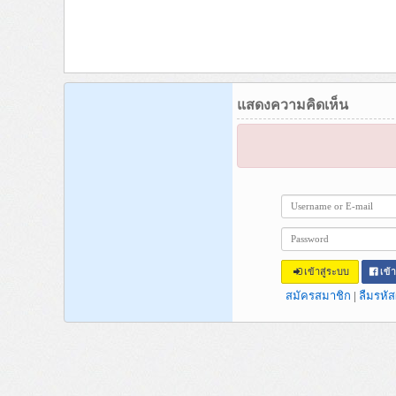
แสดงความคิดเห็น
เข้าสู่ระบบ
เข้
สมัครสมาชิก
|
ลืมรหัส